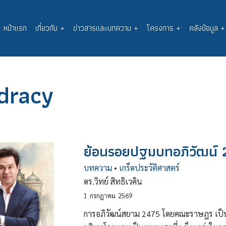
หน้าแรก
เกี่ยวกับ
+
ข่าวสารและบทความ
+
โครงการ
+
คลังข้อมูล
+
Main
navigation
odracy
ย้อนรอยปฐมบทอภิวัฒน์ 2
บทความ
•
เกร็ดประวัติศาสตร์
ดร.วิทย์ สิทธิเวคิน
1
กรกฎาคม
2569
การอภิวัฒน์สยาม 2475 โดยคณะราษฎร เป็น