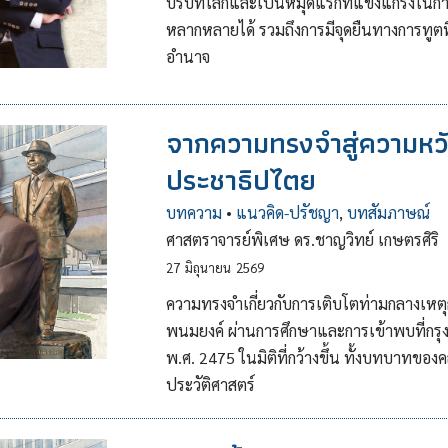
บริบทโลกและเป็นหมุดแรกที่แข็งแกร่งในก
หลากหลายได้ รวมถึงการมีจุดยืนทางการทูต
อำนาจ
จากความทรงจำสู่ความหวั
ประชาธิปไตย
บทความ
•
แนวคิด-ปรัชญา
,
บทสัมภาษณ์
ศาสตราจารย์พิเศษ ดร.ชาญวิทย์ เกษตรศิริ
27
มิถุนายน
2569
ความทรงจำเกี่ยวกับการเติบโตท่ามกลางเหตุก
พนมยงค์ ผ่านการศึกษาและการเข้าพบที่กร
พ.ศ. 2475 ในมิติที่กว้างขึ้น ทั้งบทบาทขอ
ประวัติศาสตร์