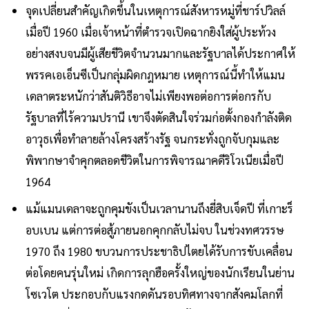
จุดเปลี่ยนสําคัญเกิดขึ้นในเหตุการณ์สังหารหมู่ที่ชาร์ปวิลล์
เมื่อปี 1960 เมื่อเจ้าหน้าที่ตํารวจเปิดฉากยิงใส่ผู้ประท้วง
อย่างสงบจนมีผู้เสียชีวิตจํานวนมากและรัฐบาลได้ประกาศให้
พรรคเอเอ็นซีเป็นกลุ่มผิดกฎหมาย เหตุการณ์นี้ทําให้แมน
เดลาตระหนักว่าสันติวิธีอาจไม่เพียงพอต่อการต่อกรกับ
รัฐบาลที่ไร้ความปรานี เขาจึงตัดสินใจร่วมก่อตั้งกองกําลังติด
อาวุธเพื่อทําลายล้างโครงสร้างรัฐ จนกระทั่งถูกจับกุมและ
พิพากษาจําคุกตลอดชีวิตในการพิจารณาคดีริโวเนียเมื่อปี
1964
แม้แมนเดลาจะถูกคุมขังเป็นเวลานานถึงยี่สิบเจ็ดปี ที่เกาะร็
อบเบน แต่การต่อสู้ภายนอกคุกกลับไม่จบ ในช่วงทศวรรษ
1970 ถึง 1980 ขบวนการประชาธิปไตยได้รับการขับเคลื่อน
ต่อโดยคนรุ่นใหม่ เกิดการลุกฮือครั้งใหญ่ของนักเรียนในย่าน
โซเวโต ประกอบกับแรงกดดันรอบทิศทางจากสังคมโลกที่