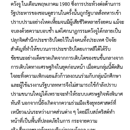
ควังจู ในเดือนพฤษภาคม 1980 ซึ่งการประท้วงต่อต้านการ
รัฐประหารของชอนดูฮวานในครั้งนั้นถูกรัฐบาลสั่งทหารเข้า
ปราบปรามอย่างโหดเหี้ยมจนมีผู้เสียชีวิตหลายร้อยคน แม้จะ
จบลงด้วยความบอบชํ้า แต่โศกนาฏกรรมควังจูได้กลายเป็น
ปลุกจิตสํานึกประชาธิปไตยไว้ในใจคนทั้งประเทศ ปัจจัย
สําคัญที่ทําให้ขบวนการประชาธิปไตยเกาหลีใต้ได้รับ
ชัยชนะอย่างเด็ดขาดเกิดจากการเติบโตของชนชั้นกลางจาก
การเติบโตทางเศรษฐกิจในยุคก่อนหน้า เมื่อคนกลุ่มนี้ตัดสิน
ใจละทิ้งความเพิกเฉยแล้วก้าวลงถนนร่วมกับกลุ่มนักศึกษา
และผู้ใช้แรงงานรัฐบาลทหารจึงไม่สามารถใช้กําลังปราบ
ปรามขนานใหญ่ได้เพราะจะทําให้ระบบเศรษฐกิจพังพินาศ
ทันที นอกจากนี้ยังเกิดจากความร่วมมือเชิงยุทธศาสตร์ที่
เหนียวแน่นระหว่างภาคส่วนต่าง ๆ โดยมีโบสถ์คริสต์ทํา
หน้าที่เป็นพื้นที่ปลอดภัยในการ กระจายความ
จริง สื่อมวลชนกล้าหาญตีแผ่ความฉ้อฉล และ