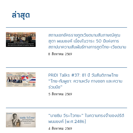
ล่าสุด
สถานเอกอัครราชทูตเวียดนามสัมภาษณ์คุณ
สุดา พนมยงค์ เนื่องในวาระ 50 ปีแห่งการ
สถาปนาความสัมพันธ์ทางการทูตไทย–เวียดนาม
8
สิงหาคม
2569
PRIDI Talks #37: 81 ปี วันสันติภาพไทย
“ไทย-กัมพูชา: ความหวัง ทางออก และความ
ร่วมมือ”
5
สิงหาคม
2569
“นายซิม วีระไวทยะ” ในความทรงจำของปรีดี
พนมยงค์ (พ.ศ.2486)
4
สิงหาคม
2569