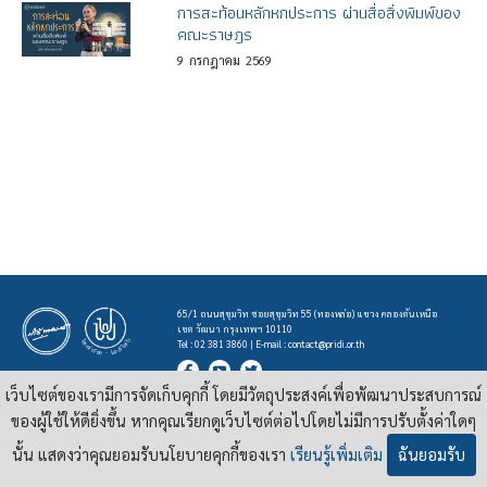
การสะท้อนหลักหกประการ ผ่านสื่อสิ่งพิมพ์ของ
คณะราษฎร
9
กรกฎาคม
2569
65/1 ถนนสุขุมวิท ซอยสุขุมวิท 55 (ทองหล่อ) แขวง คลองตันเหนือ
เขต วัฒนา กรุงเทพฯ 10110
Tel : 02 381 3860 | E-mail :
contact@pridi.or.th
เว็บไซต์ของเรามีการจัดเก็บคุกกี้ โดยมีวัตถุประสงค์เพื่อพัฒนาประสบการณ์
บทความ รูปภาพ และสื่ออื่นๆ ที่มีสัญลักษณ์ของสถาบันปรีดี พนมยงค์ ในเว็บไซต์
https://pridi.or.th
ของผู้ใช้ให้ดียิ่งขึ้น หากคุณเรียกดูเว็บไซต์ต่อไปโดยไม่มีการปรับตั้งค่าใดๆ
เผยแพร่ภายใต้สัญญาอนุญาต
ครีเอทีฟคอมมอนส์แบบแสดงที่มา-ไม่ใช่เชิงพาณิชย์ 4.0 สากล
นั้น แสดงว่าคุณยอมรับนโยบายคุกกี้ของเรา
เรียนรู้เพิ่มเติม
ฉันยอมรับ