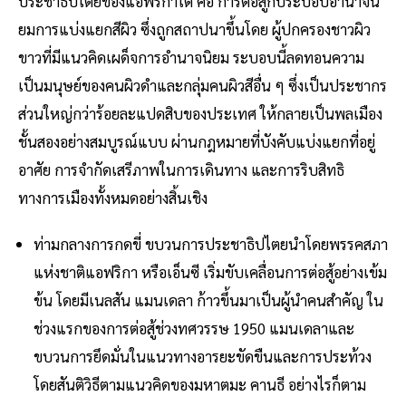
ประชาธิปไตยของแอฟริกาใต้ คือ การต่อสู้กับระบอบอํานาจนิ
ยมการแบ่งแยกสีผิว ซึ่งถูกสถาปนาขึ้นโดย ผู้ปกครองชาวผิว
ขาวที่มีแนวคิดเผด็จการอํานาจนิยม ระบอบนี้ลดทอนความ
เป็นมนุษย์ของคนผิวดําและกลุ่มคนผิวสีอื่น ๆ ซึ่งเป็นประชากร
ส่วนใหญ่กว่าร้อยละแปดสิบของประเทศ ให้กลายเป็นพลเมือง
ชั้นสองอย่างสมบูรณ์แบบ ผ่านกฎหมายที่บังคับแบ่งแยกที่อยู่
อาศัย การจํากัดเสรีภาพในการเดินทาง และการริบสิทธิ
ทางการเมืองทั้งหมดอย่างสิ้นเชิง
ท่ามกลางการกดขี่ ขบวนการประชาธิปไตยนําโดยพรรคสภา
แห่งชาติแอฟริกา หรือเอ็นซี เริ่มขับเคลื่อนการต่อสู้อย่างเข้ม
ข้น โดยมีเนลสัน แมนเดลา ก้าวขึ้นมาเป็นผู้นําคนสําคัญ ใน
ช่วงแรกของการต่อสู้ช่วงทศวรรษ 1950 แมนเดลาและ
ขบวนการยึดมั่นในแนวทางอารยะขัดขืนและการประท้วง
โดยสันติวิธีตามแนวคิดของมหาตมะ คานธี อย่างไรก็ตาม