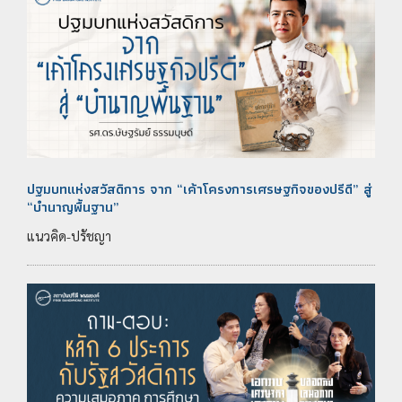
ปฐมบทแห่งสวัสดิการ จาก “เค้าโครงการเศรษฐกิจของปรีดี” สู่
“บำนาญพื้นฐาน”
แนวคิด-ปรัชญา