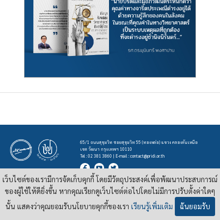
65/1 ถนนสุขุมวิท ซอยสุขุมวิท 55 (ทองหล่อ) แขวง คลองตันเหนือ
เขต วัฒนา กรุงเทพฯ 10110
Tel : 02 381 3860 | E-mail :
contact@pridi.or.th
เว็บไซต์ของเรามีการจัดเก็บคุกกี้ โดยมีวัตถุประสงค์เพื่อพัฒนาประสบการณ์
บทความ รูปภาพ และสื่ออื่นๆ ที่มีสัญลักษณ์ของสถาบันปรีดี พนมยงค์ ในเว็บไซต์
https://pridi.or.th
ของผู้ใช้ให้ดียิ่งขึ้น หากคุณเรียกดูเว็บไซต์ต่อไปโดยไม่มีการปรับตั้งค่าใดๆ
เผยแพร่ภายใต้สัญญาอนุญาต
ครีเอทีฟคอมมอนส์แบบแสดงที่มา-ไม่ใช่เชิงพาณิชย์ 4.0 สากล
นั้น แสดงว่าคุณยอมรับนโยบายคุกกี้ของเรา
เรียนรู้เพิ่มเติม
ฉันยอมรับ