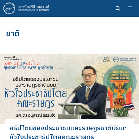
ข้าม
ไป
ยัง
เนื้อหา
ชาติ
หลัก
อธิปไตยของประชาชนและราษฎรชาตินิยม:
หัวใจประชาธิปไตยคณะราษฎร