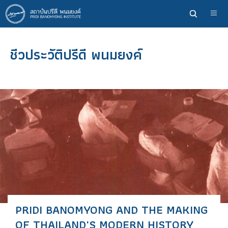
ข้าม
ไป
ยัง
เนื้อหา
ชีวประวัติปรีดี พนมยงค์
หลัก
PRIDI BANOMYONG AND THE MAKING
OF THAILAND'S MODERN HISTORY