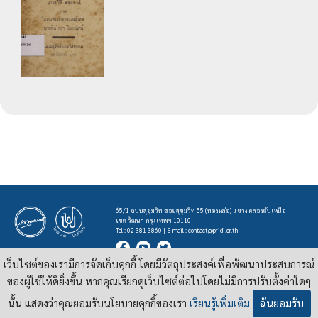
65/1 ถนนสุขุมวิท ซอยสุขุมวิท 55 (ทองหล่อ) แขวง คลองตันเหนือ
เขต วัฒนา กรุงเทพฯ 10110
Tel : 02 381 3860 | E-mail :
contact@pridi.or.th
เว็บไซต์ของเรามีการจัดเก็บคุกกี้ โดยมีวัตถุประสงค์เพื่อพัฒนาประสบการณ์
บทความ รูปภาพ และสื่ออื่นๆ ที่มีสัญลักษณ์ของสถาบันปรีดี พนมยงค์ ในเว็บไซต์
https://pridi.or.th
ของผู้ใช้ให้ดียิ่งขึ้น หากคุณเรียกดูเว็บไซต์ต่อไปโดยไม่มีการปรับตั้งค่าใดๆ
เผยแพร่ภายใต้สัญญาอนุญาต
ครีเอทีฟคอมมอนส์แบบแสดงที่มา-ไม่ใช่เชิงพาณิชย์ 4.0 สากล
นั้น แสดงว่าคุณยอมรับนโยบายคุกกี้ของเรา
เรียนรู้เพิ่มเติม
ฉันยอมรับ