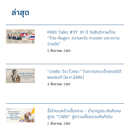
ล่าสุด
PRIDI Talks #37: 81 ปี วันสันติภาพไทย
“ไทย-กัมพูชา: ความหวัง ทางออก และความ
ร่วมมือ”
5
สิงหาคม
2569
“นายซิม วีระไวทยะ” ในความทรงจำของปรีดี
พนมยงค์ (พ.ศ.2486)
4
สิงหาคม
2569
รื้อโครงสร้างชั้นกลาง - บำนาญประกันสังคม
สูตร “CARE” สู่ความเป็นธรรมที่แท้จริง
2
สิงหาคม
2569