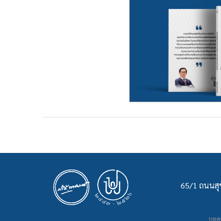
65/1 ถนนสุข
บทคว