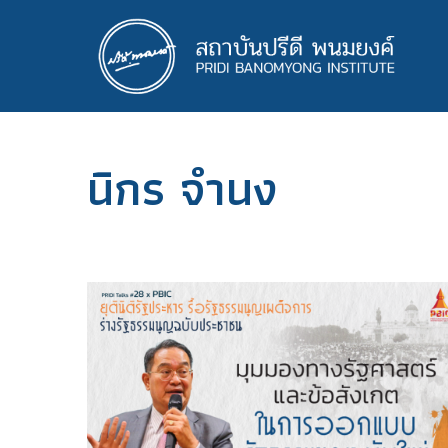
ข้าม
ไป
ยัง
เนื้อหา
หลัก
นิกร จำนง