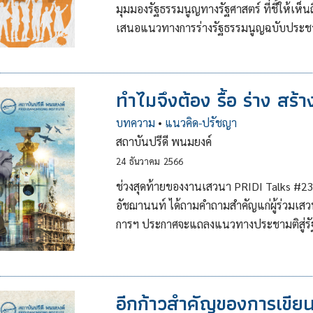
มุมมองรัฐธรรมนูญทางรัฐศาสตร์ ที่ชี้ให้
เสนอแนวทางการร่างรัฐธรรมนูญฉบับประ
ทำไมจึงต้อง รื้อ ร่าง ส
บทความ
•
แนวคิด-ปรัชญา
สถาบันปรีดี พนมยงค์
24
ธันวาคม
2566
ช่วงสุดท้ายของงานเสวนา PRIDI Talks #23 x 
อัชฌานนท์ ได้ถามคำถามสำคัญแก่ผู้ร่วมเสว
การฯ ประกาศจะแถลงแนวทางประชามติสู่รัฐธ
อีกก้าวสำคัญของการเขียน