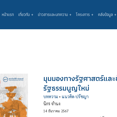
หน้าแรก
เกี่ยวกับ
+
ข่าวสารและบทความ
+
โครงการ
+
คลังข้อมูล
+
Main
navigation
มุมมองทางรัฐศาสตร์และ
รัฐธรรมนูญใหม่
บทความ
•
แนวคิด-ปรัชญา
นิกร จำนง
14
ธันวาคม
2567