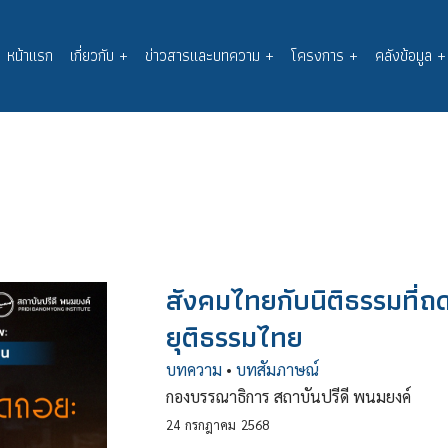
หน้าแรก
เกี่ยวกับ
+
ข่าวสารและบทความ
+
โครงการ
+
คลังข้อมูล
+
Main
navigation
สังคมไทยกับนิติธรรมที่ถ
ยุติธรรมไทย
บทความ
•
บทสัมภาษณ์
กองบรรณาธิการ สถาบันปรีดี พนมยงค์
24
กรกฎาคม
2568