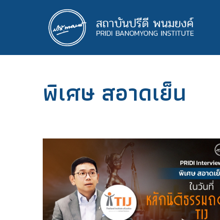
ข้าม
ไป
ยัง
เนื้อหา
หลัก
พิเศษ สอาดเย็น