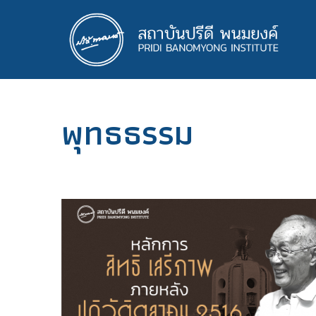
ข้าม
ไป
ยัง
เนื้อหา
หลัก
พุทธธรรม