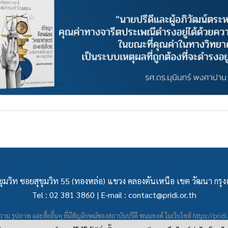
ุมวิท ซอยสุขุมวิท 55 (ทองหล่อ) แขวง คลองตันเหนือ เขต วัฒนา กร
Tel : 02 381 3860 | E-mail :
contact@pridi.or.th
าม รูปภาพ และสื่ออื่นๆ ที่มีสัญลักษณ์ของสถาบันปรีดี พนมยงค์ ในเว็บไซต์
https://pridi
ผยแพร่ภายใต้สัญญาอนุญาต
ครีเอทีฟคอมมอนส์แบบแสดงที่มา-ไม่ใช่เชิงพาณิชย์ 4.0 สา