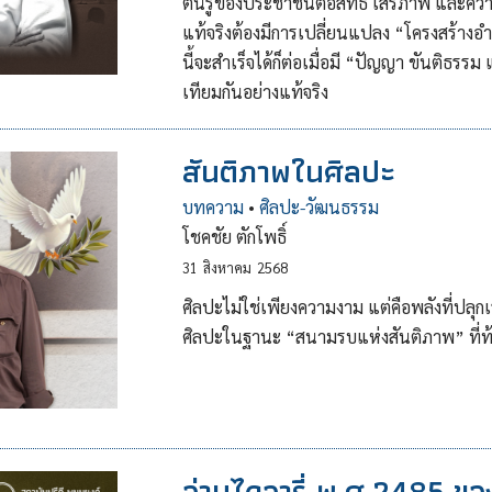
ตื่นรู้ของประชาชนต่อสิทธิ เสรีภาพ และค
แท้จริงต้องมีการเปลี่ยนแปลง “โครงสร้าง
นี้จะสำเร็จได้ก็ต่อเมื่อมี “ปัญญา ขันติธรร
เทียมกันอย่างแท้จริง
สันติภาพในศิลปะ
บทความ
•
ศิลปะ-วัฒนธรรม
โชคชัย ตักโพธิ์
31
สิงหาคม
2568
ศิลปะไม่ใช่เพียงความงาม แต่คือพลังที่ปลุ
ศิลปะในฐานะ “สนามรบแห่งสันติภาพ” ที่
อ่านไดอารี่ พ.ศ.2485 ขอ