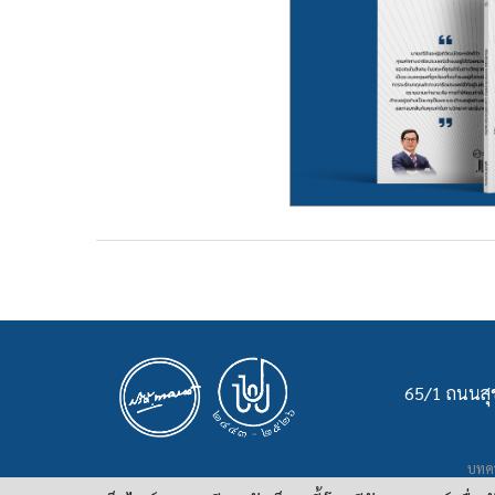
65/1 ถนนสุข
บทคว
เ