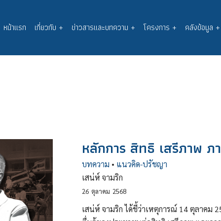
หน้าแรก
เกี่ยวกับ
+
ข่าวสารและบทความ
+
โครงการ
+
คลังข้อมูล
+
Main
navigation
หลักการ สิทธิ เสรีภาพ ภ
บทความ
•
แนวคิด-ปรัชญา
เสน่ห์ จามริก
26
ตุลาคม
2568
เสน่ห์ จามริก ได้ชี้ว่าเหตุการณ์ 14 ตุลาค