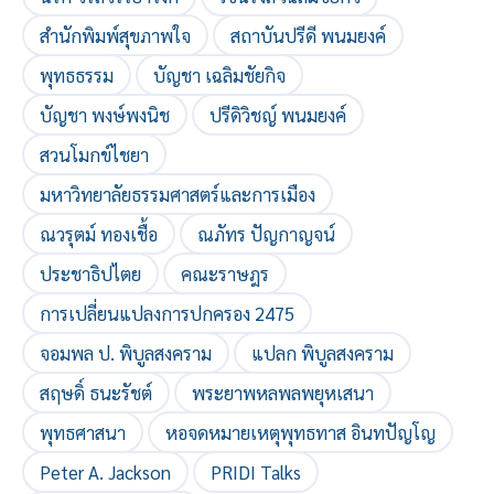
สำนักพิมพ์สุขภาพใจ
สถาบันปรีดี พนมยงค์
พุทธธรรม
บัญชา เฉลิมชัยกิจ
บัญชา พงษ์พงนิช
ปรีดิวิชญ์ พนมยงค์
สวนโมกข์ไชยา
มหาวิทยาลัยธรรมศาสตร์และการเมือง
ณวรุตม์ ทองเชื้อ
ณภัทร ปัญกาญจน์
ประชาธิปไตย
คณะราษฎร
การเปลี่ยนแปลงการปกครอง 2475
จอมพล ป. พิบูลสงคราม
แปลก พิบูลสงคราม
สฤษดิ์ ธนะรัชต์
พระยาพหลพลพยุหเสนา
พุทธศาสนา
หอจดหมายเหตุพุทธทาส อินทปัญโญ
Peter A. Jackson
PRIDI Talks