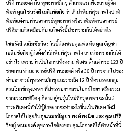
ปรีดี พนมยงค์ กับ พุทธทาสภิกขุ คำถามแรกที่จะถามผู้จัด
พิมพ์
คุณโชนรังสี เฉลิมชัยกิจ
ว่า สำนำพิมพ์สุขภาพใจปกติ
พิมพ์แต่งานท่านอาจารย์พุทธทาส หรือว่าพิมพ์งานอาจารย์
ปรีดีมาแล้วเหมือนกัน แล้วครั้งนี้นำมารวมกันได้อย่างไร
โชนรังสี เฉลิมชัยกิจ :
วันนี้ต้องชวนคุณพ่อ คือ
คุณบัญชา
เฉลิมชัยกิจ
ผู้ก่อตั้งสำนักพิมพ์สุขภาพใจ ถามว่ามารวมกันได้
อย่างไร เพราะว่าเป็นโอกาสที่งดงาม พิเศษ ตั้งแต่วาระ 123 ปี
ชาตกาล ท่านอาจารย์ปรีดี พนมยงค์ หรือ 30 ปี การจากไปของ
ท่านอาจารย์พุทธทาสภิกขุ และรวมถึง 12 ปี ที่ครบรอบกลุ่ม
สวนโมกข์กรุงเทพฯ ที่นำธรรมจากสวนโมกข์ไชยา หรือธรรม
จากธรรมชาติใดๆ ก็ตาม สู่คนรุ่นใหม่ที่กรุงเทพฯ ฉะนั้น 3
วาระพิเศษนี้ทำให้รู้สึกอยากจะทำอะไรขึ้นเป็นพิเศษ จึงมี
โอกาสได้ไปคุยกับ
คุณหมอบัญชา พงษ์พงนิช
และ
คุณปรีดิ
วิชญ์ พนมยงค์
สุขภาพใจต้องขอบคุณโอกาสที่ได้ทำหน้าที่นี้