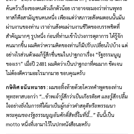
ค้นคว้าเรื่องของคนตัวเล็กตัวน้อย เราอาจจะมองว่าท่านพุทธ
ทาสก็คือสามัญชนคนหนึ่ง เพียงแต่ว่าสภาวะสังคมตอนนั้นมัน
ผ่านงานของท่าน เราอ่านสังคมผ่านงานชีวิตของบรรพชิตที่
สำคัญมากๆ รูปหนึ่ง ก่อนที่ท่านเข้าไปวงการตุลาการ ได้รู้จัก
คนมากขึ้น ผมคิดว่าความคิดของท่านก็มีปรับเปลี่ยนไปบ้าง แต่
อย่างไรส่วนตัวผมก็รู้สึกชื่นชมในปาฐกถาเรื่อง “รัฐธรรมนูญ
ของเรา” เมื่อปี 2481 ผมคิดว่าเป็นปาฐกถาที่คมมาก ชัดเจน
ไม่ต้องตีความอะไรมากมาย ขอบคุณครับ
กษิดิศ อนันทนาธร
: ผมขอทิ้งท้ายด้วยโควทคำพูดของท่าน
พุทธทาสบอกว่า
“...ข้าพเจ้ารู้สึกว่าเป็นเกียรติยศ และรู้สึกปลื้ม
ใจอย่างยิ่งในการที่ได้มาเป็นผู้กล่าวคำสดุดีหรือพรรณนา
พระคุณของรัฐธรรมนูญอันศักดิ์สิทธิ์ในที่นี้…”
อันนี้เป็น
motto หนึ่งที่เอามาไว้ในปกหนังสือนะครับ