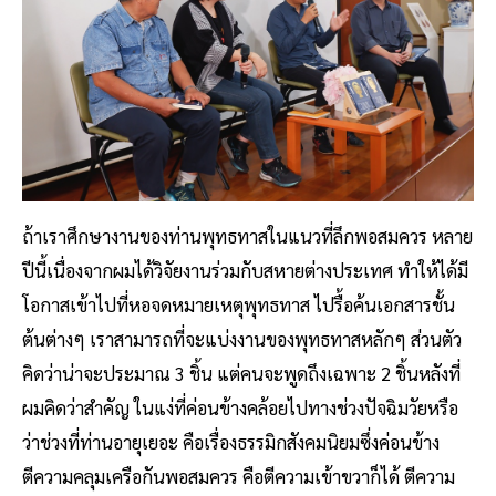
ถ้าเราศึกษางานของท่านพุทธทาสในแนวที่ลึกพอสมควร หลาย
ปีนี้เนื่องจากผมได้วิจัยงานร่วมกับสหายต่างประเทศ ทำให้ได้มี
โอกาสเข้าไปที่หอจดหมายเหตุพุทธทาส ไปรื้อค้นเอกสารชั้น
ต้นต่างๆ เราสามารถที่จะแบ่งงานของพุทธทาสหลักๆ ส่วนตัว
คิดว่าน่าจะประมาณ 3 ชิ้น แต่คนจะพูดถึงเฉพาะ 2 ชิ้นหลังที่
ผมคิดว่าสำคัญ ในแง่ที่ค่อนข้างคล้อยไปทางช่วงปัจฉิมวัยหรือ
ว่าช่วงที่ท่านอายุเยอะ คือเรื่องธรรมิกสังคมนิยมซึ่งค่อนข้าง
ตีความคลุมเครือกันพอสมควร คือตีความเข้าขวาก็ได้ ตีความ