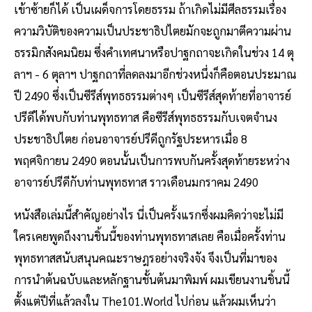
เข้าซ้ายก็ได้ เป็นเผด็จการโดยธรรม ถ้าเกิดไม่มีศีลธรรมเรื่อง
ความวิบัติของความเป็นประชาธิปไตยมักจะถูกมาตีความผ่าน
ธรรมิกสังคมนิยม ซึ่งคำเทศนาหรือปาฐกถาจะเกิดในช่วง 14 ตุ
ลาฯ - 6 ตุลาฯ ปาฐกถาที่ลดลงมาอีกช่วงหนึ่งก็คือตอนประมาณ
ปี 2490 ซึ่งเป็นซีรีส์พุทธธรรมต่างๆ เป็นซีรีส์สุดท้ายที่อาจารย์
ปรีดีได้พบกับท่านพุทธทาส คือซีรีส์พุทธธรรมกับเจตจำนง
ประชาธิปไตย ก่อนอาจารย์ปรีดีถูกรัฐประหารเมื่อ 8
พฤศจิกายน 2490 ตอนนั้นเป็นการพบกันครั้งสุดท้ายระหว่าง
อาจารย์ปรีดีกับท่านพุทธทาส ราวเดือนมกราคม 2490
หนังสือเล่มนี้สำคัญอย่างไร นี่เป็นครั้งแรกซึ่งผมคิดว่าจะไม่มี
ใครเคยพูดถึงงานชิ้นนี้ของท่านพุทธทาสเลย คือเมื่อครั้งท่าน
พุทธทาสสนับสนุนคณะราษฎรอย่างจริงจัง จึงเป็นที่มาของ
การนำต้นฉบับและหลักฐานชั้นต้นมาพิมพ์ ผมเขียนงานชิ้นนี้
ตั้งแต่ปีที่แล้วลงใน The101.World ไปก่อน แล้วผมเห็นว่า