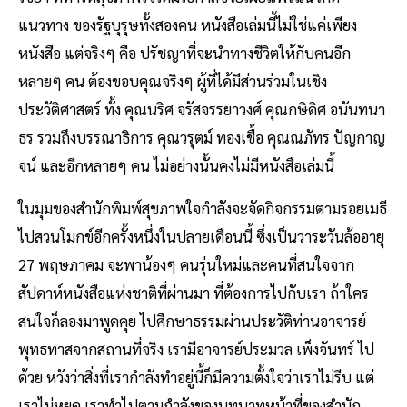
แนวทาง ของรัฐบุรุษทั้งสองคน หนังสือเล่มนี้ไม่ใช่แค่เพียง
หนังสือ แต่จริงๆ คือ ปรัชญาที่จะนำทางชีวิตให้กับคนอีก
หลายๆ คน ต้องขอบคุณจริงๆ ผู้ที่ได้มีส่วนร่วมในเชิง
ประวัติศาสตร์ ทั้ง คุณนริศ จรัสจรรยาวงศ์ คุณกษิดิศ อนันทนา
ธร รวมถึงบรรณาธิการ คุณวรุตม์ ทองเชื้อ คุณณภัทร ปัญกาญ
จน์ และอีกหลายๆ คน ไม่อย่างนั้นคงไม่มีหนังสือเล่มนี้
ในมุมของสำนักพิมพ์สุขภาพใจกำลังจะจัดกิจกรรมตามรอยเมธี
ไปสวนโมกข์อีกครั้งหนึ่งในปลายเดือนนี้ ซึ่งเป็นวาระวันล้ออายุ
27 พฤษภาคม จะพาน้องๆ คนรุ่นใหม่และคนที่สนใจจาก
สัปดาห์หนังสือแห่งชาติที่ผ่านมา ที่ต้องการไปกับเรา ถ้าใคร
สนใจก็ลองมาพูดคุย ไปศึกษาธรรมผ่านประวัติท่านอาจารย์
พุทธทาสจากสถานที่จริง เรามีอาจารย์ประมวล เพ็งจันทร์ ไป
ด้วย หวังว่าสิ่งที่เรากำลังทำอยู่นี้ก็มีความตั้งใจว่าเราไม่รีบ แต่
เราไม่หยุด เราทำไปตามกำลังของบทบาทหน้าที่ของสำนัก