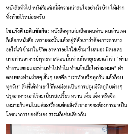
หนังสือทั่วไป หนังสือเล่มนี้มีความน่าสนใจอย่างไรบ้าง ให้ฝาก
ทิ้งท้ายไว้หน่อยครับ
โชนรังสี เฉลิมชัยกิจ :
หนังสือทุกเล่มเลือกคนอ่าน คนอ่านเอง
ก็เลือกหนังสือ เพราะฉะนั้นแล้วอยู่ที่ตัวเราว่าต้องการอาหาร
อะไรใส่เข้ามาในชีวิต อาหารอะไรใส่เข้ามาในสมอง มีคนเคย
ถามท่านอาจารย์พุทธทาสตอนนั้นท่านก็อายุเยอะแล้วว่า “ท่าน
ทำงานเยอะแยะท่านทำไปทำไม ทำแล้วเมื่อไหร่จะหมด” คำ
ตอบของท่านง่ายๆ สั้นๆ เลยคือ “เราทำเสร็จทุกวัน แล้วก็จบ
ทุกวัน” สิ่งที่ได้ทำเอาไว้ก็เหมือนเป็นการปรุง มีวัตถุดิบต่างๆ
ปรุงอาหารเอาไว้จะเป็นรสเปรี้ยว หวาน เค็ม เผ็ด หรือจืด
เหมาะกับคนในแต่ละเรื่องแต่ละสิ่งที่เขาอาจจะต้องการมาเป็น
โภชนาการของตัวเอง ธรรมก็เช่นเดียวกัน