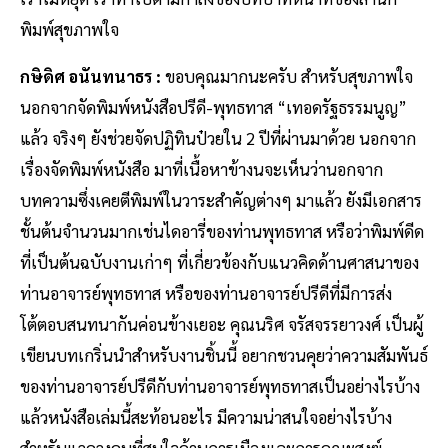
พิมพ์สุขภาพใจ
กษิดิศ อนันทนาธร :
ขอบคุณมากนะครับ สำหรับสุขภาพใจ
นอกจากจัดพิมพ์หนังสือปรีดี-พุทธทาส “เทอดรัฐธรรมนูญ”
แล้ว จริงๆ ยังช่วยจัดปฏิทินป๋วยใน 2 ปีที่ผ่านมาด้วย นอกจาก
เรื่องจัดพิมพ์หนังสือ มาที่เนื้อหาข้างนจะเห็นว่านอกจาก
บทความซึ่งเคยตีพิมพ์ในวาระสำคัญต่างๆ มาแล้ว ยังมีเอกสาร
ชั้นต้นจำนวนมากเช่นไดอารี่ของท่านพุทธทาส หรือว่าพิมพ์ดีด
ที่เป็นต้นฉบับงานเก่าๆ ที่เกี่ยวข้องกับแนวคิดด้านศาสนาของ
ท่านอาจารย์พุทธทาส หรือของท่านอาจารย์ปรีดีที่มีการส่ง
โต้ตอบสนทนากันค่อนข้างเยอะ คุณนริศ จรัสจรรยาวงศ์ เป็นผู้
เขียนบทเกริ่นนำสำหรับงานชิ้นนี้ อยากชวนคุยว่าความสัมพันธ์
ของท่านอาจารย์ปรีดีกับท่านอาจารย์พุทธทาสเป็นอย่างไรบ้าง
แล้วหนังสือเล่มนี้สะท้อนอะไร มีความน่าสนใจอย่างไรบ้าง