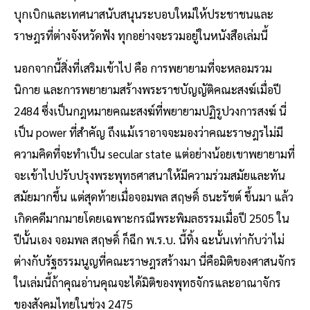
บุกเบิกและเทศนาสนับสนุนระบอบใหม่ให้ประชาชนและ
ราษฎรที่ต่างจังหวัดฟัง ทุกอย่างจะรวมอยู่ในหนังสือเล่มนี้
นอกจากนี้สิ่งที่เสริมเข้าไป คือ การพยายามที่จะหลอมรวม
นิกาย และการพยายามสร้างพระราชบัญญัติคณะสงฆ์เมื่อปี
2484 ซึ่งเป็นกฎหมายคณะสงฆ์ที่พยายามปฏิรูปวงการสงฆ์ นี่
เป็น power ที่สำคัญ ถึงแม้เราอาจจะมองว่าคณะราษฎรไม่มี
ความคิดที่จะทำเป็น secular state แต่อย่างน้อยเขาพยายามที่
จะเข้าไปปรับปรุงพระพุทธศาสนาให้มีความร่วมสมัยและทัน
สมัยมากขึ้น แต่สุดท้ายเมื่อจอมพล สฤษดิ์ ธนะรัชต์ ขึ้นมา แล้ว
เกิดคดีมากมายโดยเฉพาะกรณีพระพิมลธรรมเมื่อปี 2505 ใน
ปีนั้นเอง จอมพล สฤษดิ์ ก็ฉีก พ.ร.บ. นี้ทิ้ง ฉะนั้นเท่ากับว่าไม่
ต่างกับรัฐธรรมนูญที่คณะราษฎรสร้างมา นี่คือมิติของศาสนจักร
ในเล่มนี้ถ้าคุณอ่านคุณจะได้มิติของพุทธจักรและอาณาจักร
ของสังคมไทยในช่วง 2475