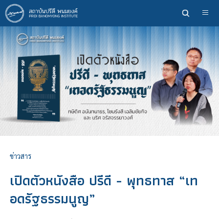
ข้าม
ไป
ยัง
เนื้อหา
หลัก
ข่าวสาร
เปิดตัวหนังสือ ปรีดี - พุทธทาส “เท
อดรัฐธรรมนูญ”