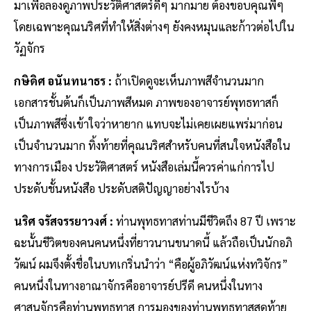
มาเพื่อลองดูภาพประวัติศาสตร์ดีๆ มากมาย ต้องขอบคุณพี่ๆ
โดยเฉพาะคุณนริศที่ทำให้สิ่งต่างๆ ยังคงหมุนและก้าวต่อไปใน
วัฏจักร
กษิดิศ อนันทนาธร :
ถ้าเปิดดูจะเห็นภาพสีจำนวนมาก
เอกสารชั้นต้นก็เป็นภาพสีหมด ภาพของอาจารย์พุทธทาสก็
เป็นภาพสีซึ่งเข้าใจว่าหายาก แทบจะไม่เคยเผยแพร่มาก่อน
เป็นจำนวนมาก ทิ้งท้ายที่คุณนริศสำหรับคนที่สนใจหนังสือใน
ทางการเมือง ประวัติศาสตร์ หนังสือเล่มนี้ควรค่าแก่การไป
ประดับชั้นหนังสือ ประดับสติปัญญาอย่างไรบ้าง
นริศ จรัสจรรยาวงศ์ :
ท่านพุทธทาสท่านมีชีวิตถึง 87 ปี เพราะ
ฉะนั้นชีวิตของคนคนหนึ่งที่ยาวนานขนาดนี้ แล้วถือเป็นนักอภิ
วัฒน์ ผมจึงตั้งชื่อในบทเกริ่นนำว่า “คือผู้อภิวัฒน์แห่งทวิจักร”
คนหนึ่งในทางอาณาจักรคืออาจารย์ปรีดี คนหนึ่งในทาง
ศาสนจักรคือท่านพุทธทาส การมองของท่านพุทธทาสสุดท้าย