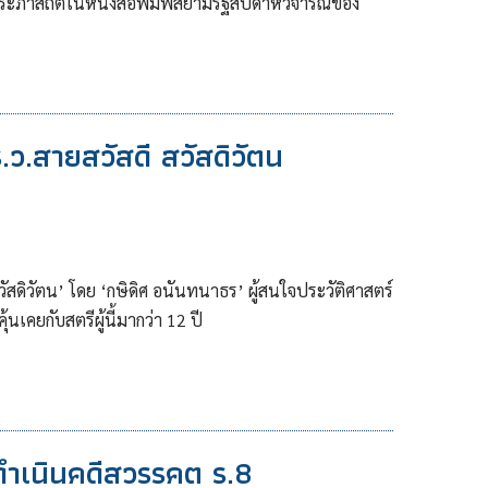
 ประภาสถิตในหนังสือพิมพ์สยามรัฐสัปดาห์วิจารณ์ของ
.ว.สายสวัสดี สวัสดิวัตน
สวัสดิวัตน’ โดย ‘กษิดิศ อนันทนาธร’ ผู้สนใจประวัติศาสตร์
้นเคยกับสตรีผู้นี้มากว่า 12 ปี
ดำเนินคดีสวรรคต ร.8