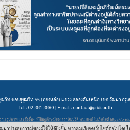
ุมวิท ซอยสุขุมวิท 55 (ทองหล่อ) แขวง คลองตันเหนือ เขต วัฒนา กร
Tel : 02 381 3860 | E-mail :
contact@pridi.or.th
าม รูปภาพ และสื่ออื่นๆ ที่มีสัญลักษณ์ของสถาบันปรีดี พนมยงค์ ในเว็บไซต์
https://pridi
ผยแพร่ภายใต้สัญญาอนุญาต
ครีเอทีฟคอมมอนส์แบบแสดงที่มา-ไม่ใช่เชิงพาณิชย์ 4.0 สา
อพัฒนาประสบการณ์ของผู้ใช้ให้ดียิ่งขึ้น หากคุณเรียกดูเว็บไซต์ต่อไปโดยไ