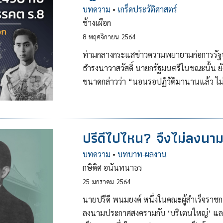
บทความ
•
เกร็ดประวัติศาสตร์
ช้างเผือก
8
พฤศจิกายน
2564
ท่ามกลางกระแสข่าวความพยายามก่อการรัฐปร
ธำรงนาวาสวัสดิ์ นายกรัฐมนตรีในขณะนั้น 
ขนาดกล่าวว่า “นอนรอปฏิวัติมานานแล้ว ไม่เ
ปรีดีไปไหน? จึงไม่ลงน
บทความ
•
บทบาท-ผลงาน
กษิดิศ อนันทนาธร
25
มกราคม
2564
นายปรีดี พนมยงค์ หนึ่งในคณะผู้สำเร็จราช
ลงนามประกาศสงครามกับ ‘บริเตนใหญ่’ และสห