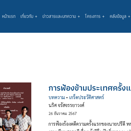
หน้าแรก
เกี่ยวกับ
+
ข่าวสารและบทความ
+
โครงการ
+
คลังข้อมูล
+
Main
navigation
การฟ้องข้ามประเทศครั้ง
บทความ
•
เกร็ดประวัติศาสตร์
นริศ จรัสจรรยาวงศ์
26
ธันวาคม
2567
การฟ้องร้องคดีความครั้งแรกของนายปรีดี พนมย