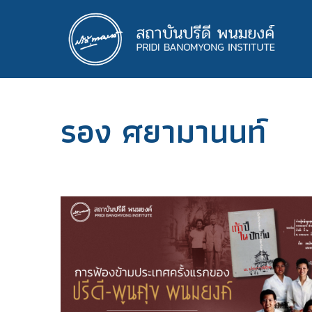
ข้าม
ไป
ยัง
เนื้อหา
หลัก
รอง ศยามานนท์