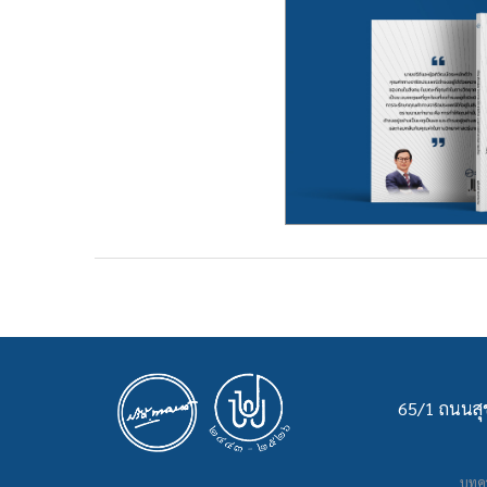
65/1 ถนนสุข
บทคว