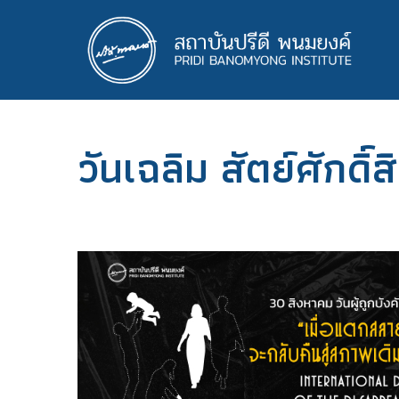
ข้าม
ไป
ยัง
เนื้อหา
หลัก
วันเฉลิม สัตย์ศักดิ์สิ