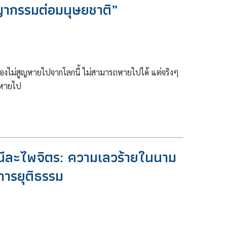
ญากรรมต่อมนุษยชาติ”
้องไม่สูญหายไปจากโลกนี้ ไม่สามารถหายไปได้ แต่จริงๆ
ห้หายไป
นีละไพจิตร: ความเลวร้ายในนาม
รยุติธรรม