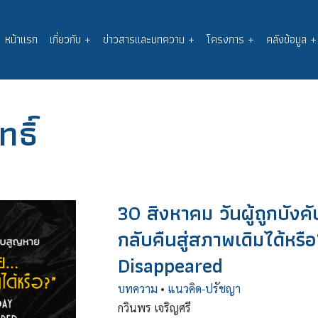
หน้าแรก
เกี่ยวกับ
+
ข่าวสารและบทความ
+
โครงการ
+
คลังข้อมูล
+
Main
navigation
ทธิ์
30 สิงหาคม วันผู้ถูกบัง
กลับคืนสู่สภาพเดิมได้หร
Disappeared
บทความ
•
แนวคิด-ปรัชญา
กวินพร เจริญศรี