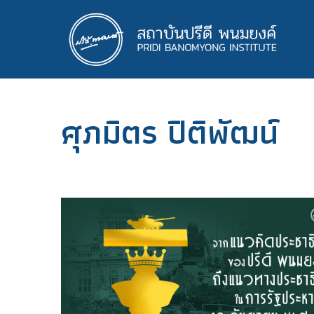
ข้าม
ไป
ยัง
เนื้อหา
หลัก
ศุภมิตร ปิติพัฒน์