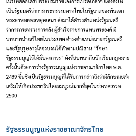
เนรเทศคือได้รับพระบรมราชโองการโปรดเกล้าฯ แต่งตั้งให้
เป็นรัฐมนตรีว่าการกระทรวงมหาดไทยในรัฐบาลของพันเอก
พระยาพหลพลพยุหเสนา ต่อมาได้ดำรงตำแหน่งรัฐมนตรี
ว่าการกระทรวงการคลัง ผู้สำเร็จราชการแทนพระองค์ มี
บทบาทนำเสรีไทยในประเทศ ดำรงตำแหน่งนายกรัฐมนตรี
และรัฐบุรุษอาวุโสจวบจนได้ทำตามปณิธาน “รักษา
รัฐธรรมนูญไว้ให้มั่นคงถาวร” ดังที่สนทนากับนักเรียนกฎหมาย
ครั้งนั้นด้วยการร่างรัฐธรรมนูญแห่งราชอาณาจักรไทย พ.ศ.
2489 ขึ้นซึ่งเป็นรัฐธรรมนูญที่ได้รับการกล่าวถึงว่ามีลักษณะส่ง
เสริมให้เกิดประชาธิปไตยสมบูรณ์มากที่สุดในช่วงทศวรรษ
2500
รัฐธรรมนูญแห่งราชอาณาจักรไทย