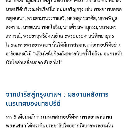
สมาชิกสภาผู้แทนราษฎร และประชาชนราว 3,000 คน ที่มาส่ง
นายปรีดีบริเวณท่าเรือบีไอ ถนนเจริญกรุง เช่น พระยาพหลพล
พยุหเสนา, พระยามานวราชเสวี, หลวงศุภชลาศัย, หลวงพิบูล
สงคราม, นายแนบ พหลโยธิน, นายตั้ว ลพานุกรม, หลวงเดช
สหกรณ์, พระยาฤทธิอัคเนย์ และพระประศาสน์พิทยายุทธ
โดยเฉพาะพระยาพหลฯ นั้นได้มีการสวมกอดต่อนายปรีดีอย่าง
อาลัยและยังมี “เสียงไชโยก้องกังสดาลนับครั้งไม่ถ้วน จนกระทั่ง
เรือโกล่าเคลื่อนออก ลับตาไป”
จากปารีสสู่กรุงเทพฯ : ผลงานหลังการ
เนรเทศของนายปรีดี
ราว 5 เดือนหลังการเนรเทศนายปรีดีทาง
พระยาพหลพล
พยุหเสนา
ได้ทวงคืนประชาธิปไตยจากรัฐบาลพระยามโน