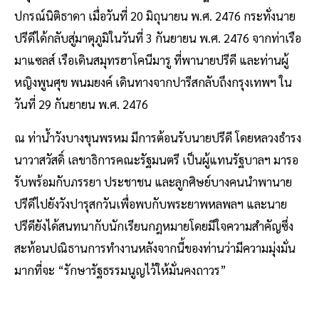
ปกรณ์นิติธาดา เมื่อวันที่ 20 มิถุนายน พ.ศ. 2476 กระทั่งนาย
ปรีดีได้กลับสู่มาตุภูมิในวันที่ 3 กันยายน พ.ศ. 2476 จากท่าเรือ
มาแซลส์ เรือเดินสมุทรฮาโคนีมารู ที่พานายปรีดี และท่านผู้
หญิงพูนศุข พนมยงค์ เดินทางจากปารีสกลับถึงกรุงเทพฯ ใน
วันที่ 29 กันยายน พ.ศ. 2476
ณ ท่าน้ำวังบางขุนพรหม มีการต้อนรับนายปรีดี โดยหลวงธำรง
นาวาสวัสดิ์ เลขาธิการคณะรัฐมนตรี เป็นผู้แทนรัฐบาลฯ มารอ
รับพร้อมกับภรรยา ประชาชน และลูกศิษย์บางคนนำพานาย
ปรีดีไปยังวังปารุสกวันเพื่อพบกับพระยาพหลพลฯ และนาย
ปรีดียังได้สนทนากับนักเรียนกฎหมายโดยมีใจความสำคัญซึ่ง
สะท้อนปณิธานการทำงานหลังจากนี้ของท่านว่ามีความมุ่งมั่น
มากที่จะ “รักษารัฐธรรมนูญไว้ให้มั่นคงถาวร”