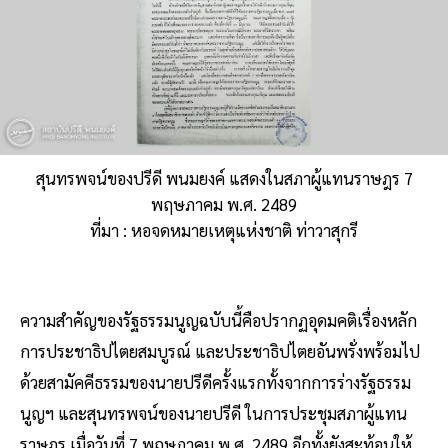
สุนทรพจน์ของปรีดี พนมยงค์ แสดงในสภาผู้แทนราษฎร 7
พฤษภาคม พ.ศ. 2489
ที่มา : หอจดหมายเหตุแห่งชาติ ท่าวาสุกรี
ความสำคัญของรัฐธรรมนูญฉบับนี้คือปรากฏอุดมคติเรื่องหลัก
การประชาธิปไตยสมบูรณ์ และประชาธิปไตยอันพรั่งพร้อมไป
ด้วยสามัคคีธรรมของนายปรีดีครั้งแรกทั้งจากการร่างรัฐธรรม
นูญฯ และสุนทรพจน์ของนายปรีดี ในการประชุมสภาผู้แทน
ราษฎร เมื่อวันที่ 7 พฤษภาคม พ.ศ. 2489 อีกทั้งยังสะท้อนให้