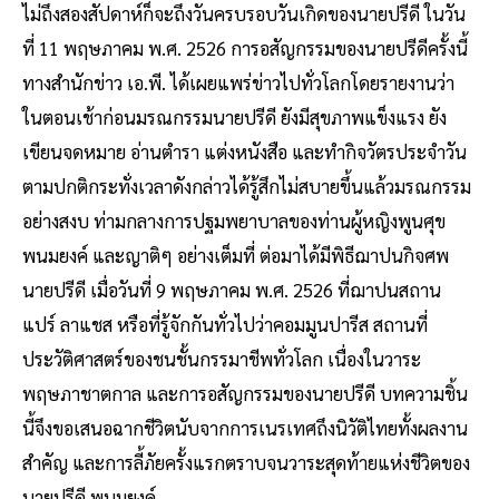
ไม่ถึงสองสัปดาห์ก็จะถึงวันครบรอบวันเกิดของนายปรีดี ในวัน
ที่ 11 พฤษภาคม พ.ศ. 2526 การอสัญกรรมของนายปรีดีครั้งนี้
ทางสำนักข่าว เอ.พี. ได้เผยแพร่ข่าวไปทั่วโลกโดยรายงานว่า
ในตอนเช้าก่อนมรณกรรมนายปรีดี ยังมีสุขภาพแข็งแรง ยัง
เขียนจดหมาย อ่านตำรา แต่งหนังสือ และทำกิจวัตรประจำวัน
ตามปกติกระทั่งเวลาดังกล่าวได้รู้สึกไม่สบายขึ้นแล้วมรณกรรม
อย่างสงบ ท่ามกลางการปฐมพยาบาลของท่านผู้หญิงพูนศุข
พนมยงค์ และญาติๆ อย่างเต็มที่ ต่อมาได้มีพิธีฌาปนกิจศพ
นายปรีดี เมื่อวันที่ 9 พฤษภาคม พ.ศ. 2526 ที่ฌาปนสถาน
แปร์ ลาแชส หรือที่รู้จักกันทั่วไปว่าคอมมูนปารีส สถานที่
ประวัติศาสตร์ของชนชั้นกรรมาชีพทั่วโลก เนื่องในวาระ
พฤษภาชาตกาล และการอสัญกรรมของนายปรีดี บทความชิ้น
นี้จึงขอเสนอฉากชีวิตนับจากการเนรเทศถึงนิวัติไทยทั้งผลงาน
สำคัญ และการลี้ภัยครั้งแรกตราบจนวาระสุดท้ายแห่งชีวิตของ
นายปรีดี พนมยงค์