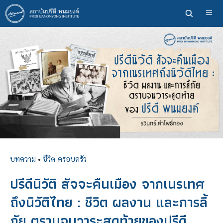
ข้าม
ไป
ยัง
เนื้อหา
หลัก
บทความ
•
ชีวิต-ครอบครัว
ปรีดีนิวัติ สัจจะคืนเมือง จากเนรเทศ
ถึงนิวัติไทย : ชีวิต ผลงาน และการลี้
ภัย ตราบจนวาระสุดท้ายของปรีดี