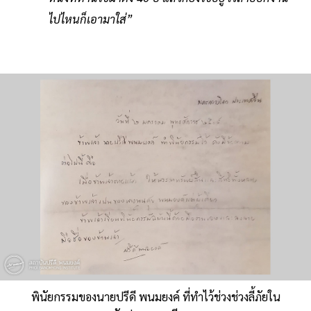
ไปไหนก็เอามาใส่”
พินัยกรรมของนายปรีดี พนมยงค์ ที่ทำไว้ช่วงช่วงลี้ภัยใน