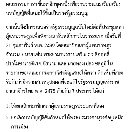
คณะกรรมการฯ ขึ้นมาอีกชุดหนึ่งเพื่อรวบรวมและเรียบเรียง
บทบัญญัติที่เสนอไว้ขึ้นเป็นร่างรัฐธรรมนูญ
จากนั้นจึงมีการเสนอร่างรัฐธรรมนูญฉบับใหม่ต่อที่ประชุมสภา
ผู้แทนราษฎรเพื่อพิจารณารับหลักการในวาระแรก เมื่อวันที่
21 กุมภาพันธ์ พ.ศ. 2489 โดยสมาชิกสภาผู้แทนราษฎร
จำนวน 7 นาย เช่น พระยามานวราชเสวี ม.ร.ว.คึกฤทธิ์
ปราโมช นายดิเรก ชัยนาม และ นายทองเปลว ชลภูมิ ใน
รายงานของคณะกรรมการวิสามัญเสนอให้ความคิดเห็นที่สอด
รับกันว่ามีความสมเหตุสมผลที่จะแก้ไขรัฐธรรมนูญแห่งราช
อาณาจักรไทย พ.ศ. 2475 ด้วยกัน 7 ประการ ได้แก่
ให้ยกเลิกสมาชิกสภาผู้แทนราษฎรประเภทที่สอง
ยกเลิกบทบัญญัติซึ่งกำหนดให้พระบรมวงศานุวงศ์อยู่เหนือ
การเมือง