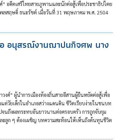
ศ์” อดีตเสรีไทยสายภูพานและนักต่อสู้เพื่อประชาธิปไตย
ลสฤษดิ์ ธนะรัชต์ เมื่อวันที่ 31 พฤษภาคม พ.ศ. 2504
สือ อนุสรณ์งานฌาปนกิจศพ นาง
์” ผู้นำการเมืองท้องถิ่นสายอีสานผู้ยืนหยัดต่อสู้เพื่อ
งแต่วัยเด็กในอำเภอสว่างแดนดิน ชีวิตเรียบง่ายในชนบท
ปจนถึงผลกระทบอันยาวนานต่อครอบครัว การถูกจับกุม
ลูก ๆ ต้องเผชิญ บทความสะท้อนให้เห็นถึงต้นทุนชีวิต