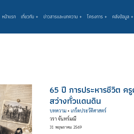
หน้าแรก
เกี่ยวกับ
+
ข่าวสารและบทความ
+
โครงการ
+
คลังข้อมูล
+
Main
navigation
65 ปี การประหารชีวิต คร
สว่างทั่วแดนดิน
บทความ
•
เกร็ดประวัติศาสตร์
วรา จันทร์มณี
31
พฤษภาคม
2569