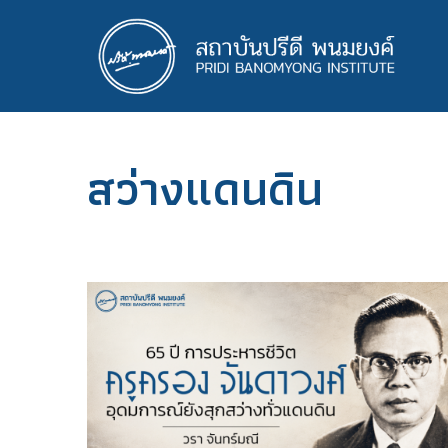
ข้าม
ไป
ยัง
เนื้อหา
หลัก
สว่างแดนดิน