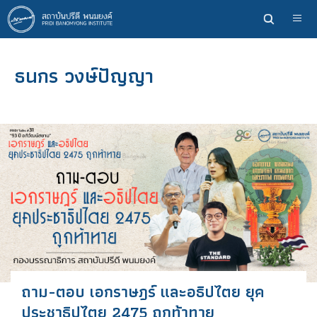
ข้าม
ไป
ยัง
เนื้อหา
ธนกร วงษ์ปัญญา
หลัก
ถาม-ตอบ เอกราษฎร์ และอธิปไตย ยุค
ประชาธิปไตย 2475 ถูกท้าทาย