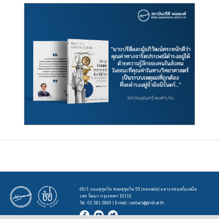
65/1 ถนนสุขุมวิท ซอยสุขุมวิท 55 (ทองหล่อ) แขวง คลองตันเหนือ
เขต วัฒนา กรุงเทพฯ 10110
Tel : 02 381 3860 | E-mail :
contact@pridi.or.th