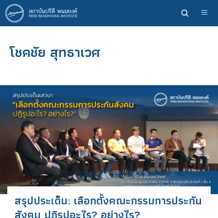
ข้าม
ไป
ยัง
เนื้อหา
โชคชัย สุทธาเวศ
หลัก
สรุปประเด็น: เลือกตั้งคณะกรรมการประกัน
สังคม ปฏิรูปอะไร? อย่างไร?