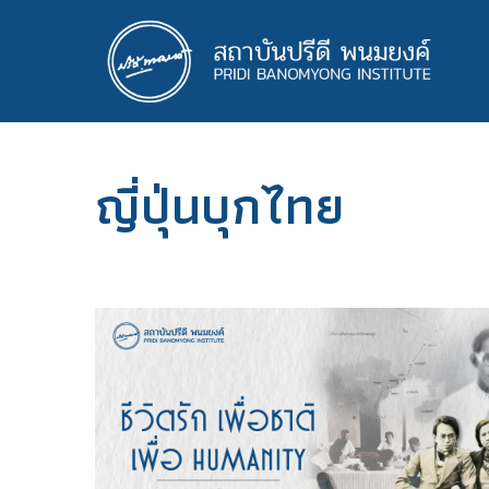
ข้าม
ไป
ยัง
เนื้อหา
หลัก
ญี่ปุ่นบุกไทย