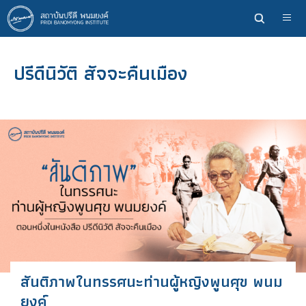
ข้าม
ไป
ยัง
เนื้อหา
ปรีดีนิวัติ สัจจะคืนเมือง
หลัก
สันติภาพในทรรศนะท่านผู้หญิงพูนศุข พนม
ยงค์