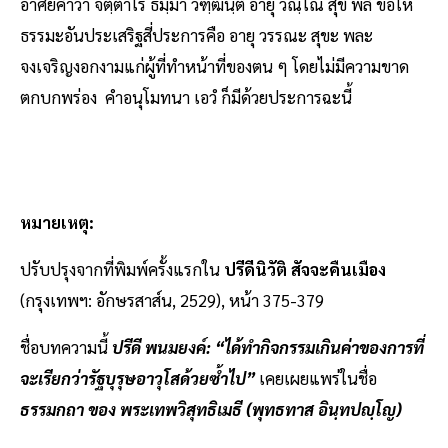
อาศัยคำว่า จตฺตาโร ธมฺมา วฑฺฒนฺติ อายุ วณฺโณ สุขํ พลํ ขอให้
ธรรมะอันประเสริฐสี่ประการคือ อายุ วรรณะ สุขะ พละ
จงเจริญงอกงามแก่ผู้ที่ทำหน้าที่ของตน ๆ โดยไม่มีความขาด
ตกบกพร่อง คำอนุโมทนา เอวํ ก็มีด้วยประการฉะนี้
หมายเหตุ:
ปรับปรุงจากที่พิมพ์ครั้งแรกใน
ปรีดีนิวัติ สัจจะคืนเมือง
(กรุงเทพฯ: อักษรสาส์น, 2529), หน้า 375-379
ชื่อบทความนี้
ปรีดี พนมยงค์: “ได้ทำกิจกรรมเกินค่าของการที่
จะเรียกว่ารัฐบุรุษอาวุโสด้วยซ้ำไป”
เคยเผยแพร่ในชื่อ
ธรรมกถา ของ พระเทพวิสุทธิเมธี (พุทธทาส อินฺทปญฺโญ)