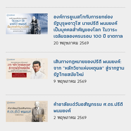
องค์การยูเนสโกกับการยกย่อง
รัฐบุรุษอาวุโส นายปรีดี พนมยงค์
เป็นบุคคลสำคัญของโลก ในวาระ
เฉลิมฉลองครบรอบ 100 ปี ชาตกาล
20
พฤษภาคม
2569
เส้นทางกฎหมายของปรีดี พนมยงค์:
จาก “หลักวิชาแห่งเหตุผล” สู่รากฐาน
รัฐไทยสมัยใหม่
9
พฤษภาคม
2569
คำอาลัยแด่วันอสัญกรรม ศ.ดร.ปรีดี
พนมยงค์
2
พฤษภาคม
2569