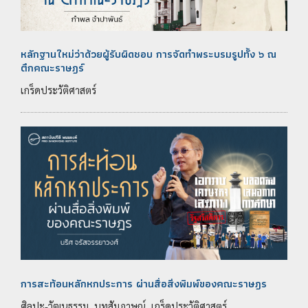
หลักฐานใหม่ว่าด้วยผู้รับผิดชอบ การจัดทำพระบรมรูปทั้ง ๖ ณ
ตึกคณะราษฎร์
เกร็ดประวัติศาสตร์
การสะท้อนหลักหกประการ ผ่านสื่อสิ่งพิมพ์ของคณะราษฎร
ศิลปะ-วัฒนธรรม, บทสัมภาษณ์, เกร็ดประวัติศาสตร์