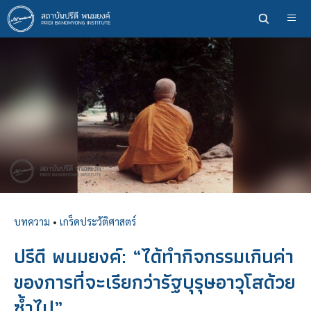
ข้าม
ไป
ยัง
เนื้อหา
หลัก
บทความ
•
เกร็ดประวัติศาสตร์
ปรีดี พนมยงค์: “ได้ทำกิจกรรมเกินค่า
ของการที่จะเรียกว่ารัฐบุรุษอาวุโสด้วย
ซ้ำไป”