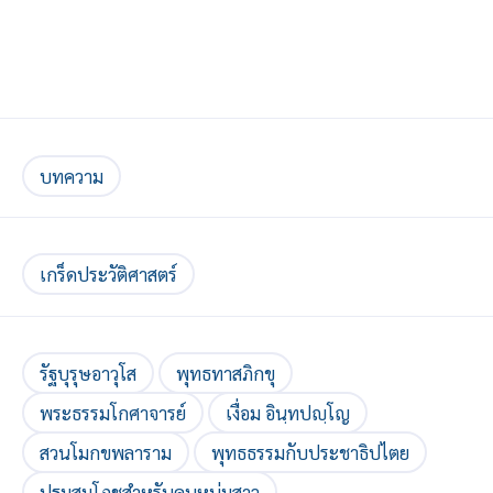
บทความ
เกร็ดประวัติศาสตร์
รัฐบุรุษอาวุโส
พุทธทาสภิกขุ
พระธรรมโกศาจารย์
เงื่อม อินฺทปญฺโญ
สวนโมกขพลาราม
พุทธธรรมกับประชาธิปไตย
ปฐมสมโภชสำหรับคนหนุ่มสาว