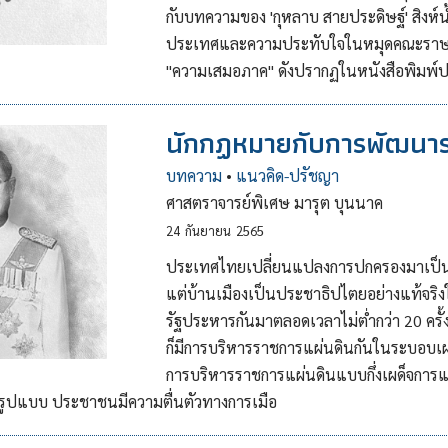
กับบทความของ 'กุหลาบ สายประดิษฐ์' สิงห์
ประเทศและความประทับใจในหมุดคณะราษฎ
"ความเสมอภาค" ดังปรากฏในหนังสือพิมพ์ปร
นักกฏหมายกับการพัฒนา
บทความ
•
แนวคิด-ปรัชญา
ศาสตราจารย์พิเศษ มารุต บุนนาค
24
กันยายน
2565
ประเทศไทยเปลี่ยนแปลงการปกครองมาเป็นร
แต่บ้านเมืองเป็นประชาธิปไตยอย่างแท้จริงใ
รัฐประหารกันมาตลอดเวลาไม่ต่ำกว่า 20 ครั้ง ทั
ก็มีการบริหารราชการแผ่นดินกันในระบอบเผด็
การบริหารราชการแผ่นดินแบบกึ่งเผด็จการและ
็มรูปแบบ ประชาชนมีความตื่นตัวทางการเมือ