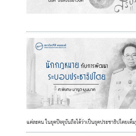
แต่ละคน ในยุคปัจจุบันถือได้ว่าเป็นยุคประชาธิปไตยเต