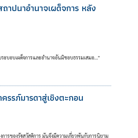
รสถาปนาอำนาจเผด็จการ หลัง
ด้วยระบอบเผด็จการและอำนาจอันมิชอบธรรมเสมอ..."
กครรภ์มารดาสู่เชิงตะกอน
การของรัฐสวัสดิการ มันจึงมีความเกี่ยวพันกับการนิยาม