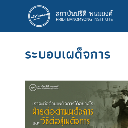
ข้าม
ไป
ยัง
เนื้อหา
หลัก
ระบอบเผด็จการ