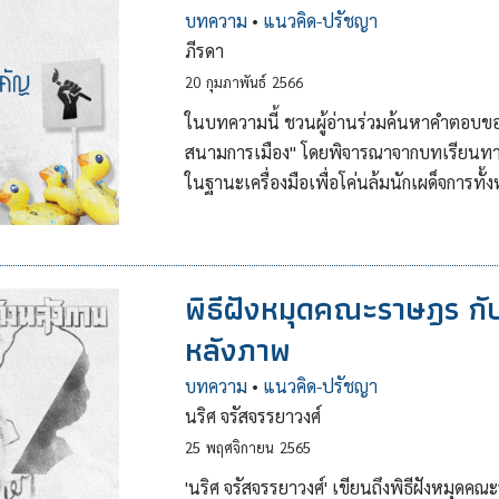
บทความ
•
แนวคิด-ปรัชญา
ภีรดา
20
กุมภาพันธ์
2566
ในบทความนี้ ชวนผู้อ่านร่วมค้นหาคำตอบของค
สนามการเมือง" โดยพิจารณาจากบทเรียนทางก
ในฐานะเครื่องมือเพื่อโค่นล้มนักเผด็จการทั
พิธีฝังหมุดคณะราษฎร กั
หลังภาพ
บทความ
•
แนวคิด-ปรัชญา
นริศ จรัสจรรยาวงศ์
25
พฤศจิกายน
2565
'นริศ จรัสจรรยาวงศ์' เขียนถึงพิธีฝังหมุด