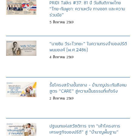
PRIDI Talks #37: 81 ปี วันสันติภาพไทย
“ไทย-กัมพูชา: ความหวัง ทางออก และความ
ร่วมมือ”
5
สิงหาคม
2569
“นายซิม วีระไวทยะ” ในความทรงจำของปรีดี
พนมยงค์ (พ.ศ.2486)
4
สิงหาคม
2569
รื้อโครงสร้างชั้นกลาง - บำนาญประกันสังคม
สูตร “CARE” สู่ความเป็นธรรมที่แท้จริง
2
สิงหาคม
2569
ปฐมบทแห่งสวัสดิการ จาก “เค้าโครงการ
เศรษฐกิจของปรีดี” สู่ “บำนาญพื้นฐาน”