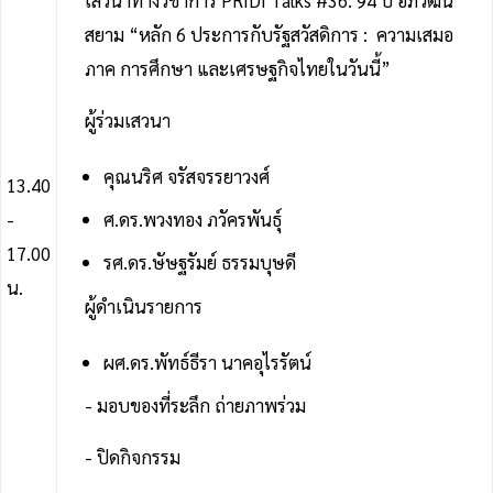
เสวนาทางวิชาการ PRIDI Talks #36: 94 ปี อภิวัฒน์
สยาม “หลัก 6 ประการกับรัฐสวัสดิการ : ความเสมอ
ภาค การศึกษา และเศรษฐกิจไทยในวันนี้”
ผู้ร่วมเสวนา
คุณนริศ จรัสจรรยาวงศ์
13.40
-
ศ.ดร.พวงทอง ภวัครพันธุ์
17.00
รศ.ดร.ษัษฐรัมย์ ธรรมบุษดี
น.
ผู้ดำเนินรายการ
ผศ.ดร.พัทธ์ธีรา นาคอุไรรัตน์
- มอบของที่ระลึก ถ่ายภาพร่วม
- ปิดกิจกรรม