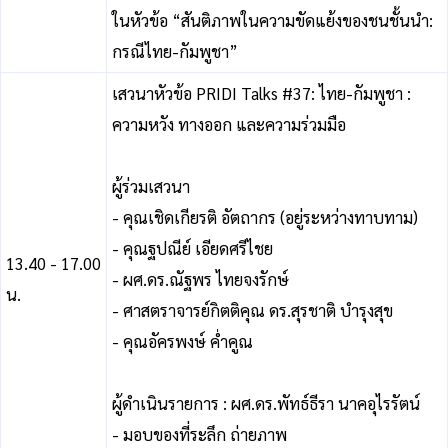
ในหัวข้อ “สันติภาพในความขัดแย้งของชนชั้นนำ:
กรณีไทย-กัมพูชา”
เสวนาหัวข้อ PRIDI Talks #37: ไทย-กัมพูชา :
ความหวัง ทางออก และความร่วมมือ
ผู้ร่วมเสวนา
- คุณเชิดเกียรติ อัตถากร (อยู่ระหว่างทาบทาม)
- คุณฐปณีย์ เอียดศรีไชย
13.40 - 17.00
- ผศ.ดร.ณัฐพร ไทยจงรักษ์
น.
- ศาสตราจารย์กิตติคุณ ดร.สุรชาติ บำรุงสุข
- คุณอัครพงษ์ ค่ำคูณ
ผู้ดําเนินรายการ : ผศ.ดร.พัทธ์ธีรา นาคอุไรรัตน์
- มอบของที่ระลึก ถ่ายภาพ