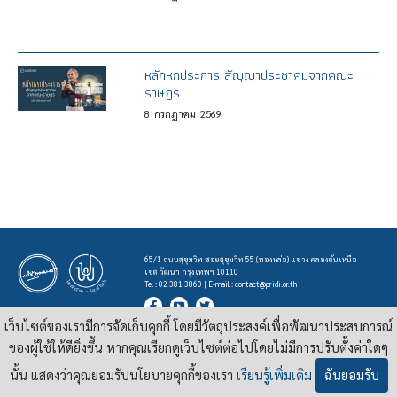
หลักหกประการ สัญญาประชาคมจากคณะ
ราษฎร
8
กรกฎาคม
2569
65/1 ถนนสุขุมวิท ซอยสุขุมวิท 55 (ทองหล่อ) แขวง คลองตันเหนือ
เขต วัฒนา กรุงเทพฯ 10110
Tel : 02 381 3860 | E-mail :
contact@pridi.or.th
เว็บไซต์ของเรามีการจัดเก็บคุกกี้ โดยมีวัตถุประสงค์เพื่อพัฒนาประสบการณ์
บทความ รูปภาพ และสื่ออื่นๆ ที่มีสัญลักษณ์ของสถาบันปรีดี พนมยงค์ ในเว็บไซต์
https://pridi.or.th
ของผู้ใช้ให้ดียิ่งขึ้น หากคุณเรียกดูเว็บไซต์ต่อไปโดยไม่มีการปรับตั้งค่าใดๆ
เผยแพร่ภายใต้สัญญาอนุญาต
ครีเอทีฟคอมมอนส์แบบแสดงที่มา-ไม่ใช่เชิงพาณิชย์ 4.0 สากล
นั้น แสดงว่าคุณยอมรับนโยบายคุกกี้ของเรา
เรียนรู้เพิ่มเติม
ฉันยอมรับ