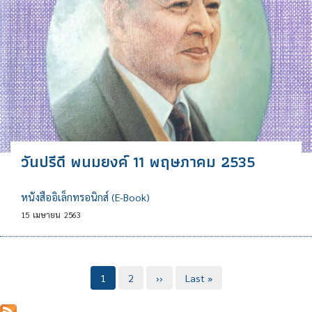
วันปรีดี พนมยงค์ 11 พฤษภาคม 2535
หนังสืออิเล็กทรอนิกส์ (E-Book)
15
เมษายน
2563
Pagination
Current
1
Page
2
Next
››
Last
Last »
page
page
page