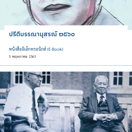
ปรีดีบรรณานุสรณ์ ๒๕๖๐
หนังสืออิเล็กทรอนิกส์ (E-Book)
5
พฤษภาคม
2563