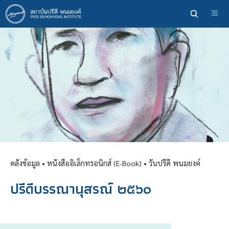
ข้าม
ไป
ยัง
เนื้อหา
หลัก
คลังข้อมูล
• หนังสืออิเล็กทรอนิกส์ (E-Book) •
วันปรีดี พนมยงค์
ปรีดีบรรณานุสรณ์ ๒๕๖๐