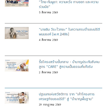
“ไทย-กัมพูชา: ความหวัง ทางออก และความ
ร่วมมือ”
5
สิงหาคม
2569
“นายซิม วีระไวทยะ” ในความทรงจำของปรีดี
พนมยงค์ (พ.ศ.2486)
4
สิงหาคม
2569
รื้อโครงสร้างชั้นกลาง - บำนาญประกันสังคม
สูตร “CARE” สู่ความเป็นธรรมที่แท้จริง
2
สิงหาคม
2569
ปฐมบทแห่งสวัสดิการ จาก “เค้าโครงการ
เศรษฐกิจของปรีดี” สู่ “บำนาญพื้นฐาน”
29
กรกฎาคม
2569