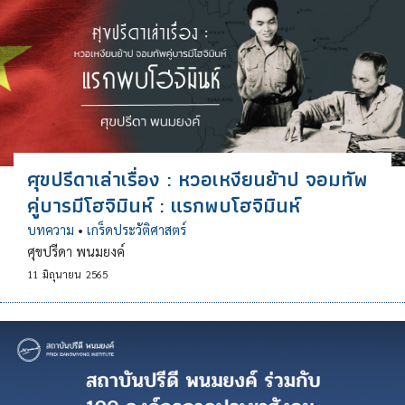
ศุขปรีดาเล่าเรื่อง : หวอเหงียนย้าป จอมทัพ
คู่บารมีโฮจิมินห์ : แรกพบโฮจิมินห์
บทความ
•
เกร็ดประวัติศาสตร์
ศุขปรีดา พนมยงค์
11
มิถุนายน
2565