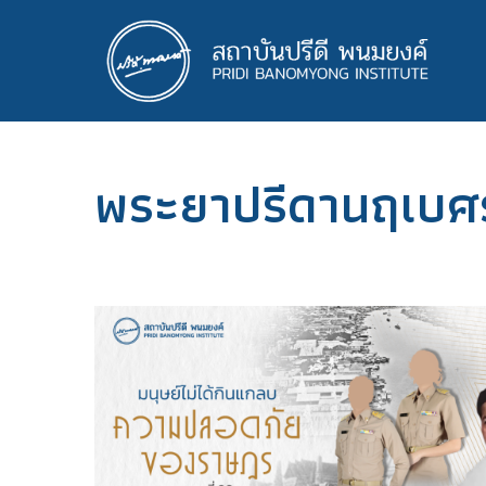
ข้าม
ไป
ยัง
เนื้อหา
หลัก
พระยาปรีดานฤเบศร