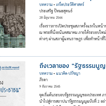
บทความ
•
เกร็ดประวัติศาสตร์
ประเสริฐ ปัทมะสุคนธ์
28
มิถุนายน
2566
เรื่องราวการเปิดประชุมสภาครั้งแรกในหน้าปร
ณ พระที่นั่งอนันตสมาคม ภายใต้ระบอบใหม่น
ต่างๆ ผ่านสภาผู้แทนราษฎร เพื่อทำหน้าที
ถึงเวลาของ “รัฐธรรมนู
บทความ
•
แนวคิด-ปรัชญา
ภีรดา
9
ธันวาคม
2565
จุดเริ่มต้นระบอบรัฐธรรมนูญของประเทศ ภาย
นำไปสู่การสถาปนารัฐธรรมนูญฉบับที่ 2 อย่า