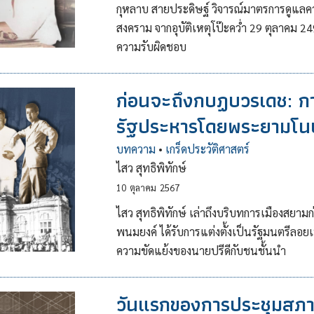
กุหลาบ สายประดิษฐ์ วิจารณ์มาตรการดูแล
สงคราม จากอุบัติเหตุโป๊ะคว่ำ 29 ตุลาคม 2492 
ความรับผิดชอบ
ก่อนจะถึงกบฏบวรเดช: ก
รัฐประหารโดยพระยามโนป
บทความ
•
เกร็ดประวัติศาสตร์
ไสว สุทธิพิทักษ์
10
ตุลาคม
2567
ไสว สุทธิพิทักษ์ เล่าถึงบริบทการเมืองสยา
พนมยงค์ ได้รับการแต่งตั้งเป็นรัฐมนตรีลอย
ความขัดแย้งของนายปรีดีกับชนชั้นนำ
วันแรกของการประชุมสภา