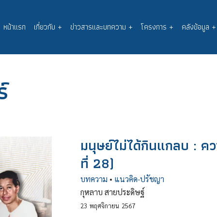
หน้าแรก
เกี่ยวกับ
+
ข่าวสารและบทความ
+
โครงการ
+
คลังข้อมูล
+
Main
navigation
์
มนุษย์ไม่ได้กินแกลบ : 
ที่ 28)
บทความ
•
แนวคิด-ปรัชญา
กุหลาบ สายประดิษฐ์
23
พฤศจิกายน
2567