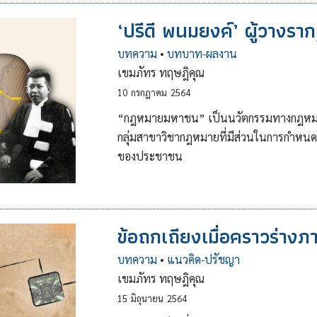
‘ปรีดี พนมยงค์’ ผู้วา
บทความ
•
บทบาท-ผลงาน
เขมภัทร ทฤษฎิคุณ
10
กรกฎาคม
2564
“กฎหมายมหาชน” เป็นนวัตกรรมทางกฎหมา
กลุ่มสาขาวิชากฎหมายที่มีส่วนในการกำหนด
ของประชาชน
ข้อถกเถียงเมื่อคราวร่างภ
บทความ
•
แนวคิด-ปรัชญา
เขมภัทร ทฤษฎิคุณ
15
มิถุนายน
2564