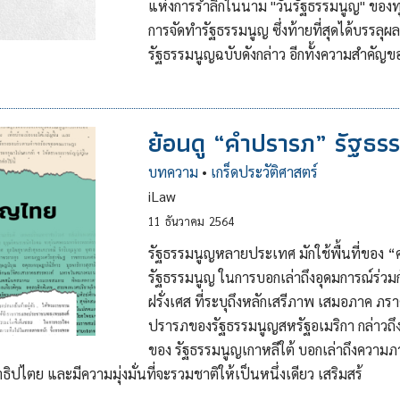
แห่งการรำลึกในนาม "วันรัฐธรรมนูญ" ของ
การจัดทำรัฐธรรมนูญ ซึ่งท้ายที่สุดได้บรร
รัฐธรรมนูญฉบับดังกล่าว อีกทั้งความสำค
ย้อนดู “คำปรารภ” รัฐธร
บทความ
•
เกร็ดประวัติศาสตร์
iLaw
11
ธันวาคม
2564
รัฐธรรมนูญหลายประเทศ มักใช้พื้นที่ของ 
รัฐธรรมนูญ ในการบอกเล่าถึงอุดมการณ์ร่ว
ฝรั่งเศส ที่ระบุถึงหลักเสรีภาพ เสมอภาค ภ
ปรารภของรัฐธรรมนูญสหรัฐอเมริกา กล่าว
ของ รัฐธรรมนูญเกาหลีใต้ บอกเล่าถึงความภ
ไตย และมีความมุ่งมั่นที่จะรวมชาติให้เป็นหนึ่งเดียว เสริมสร้