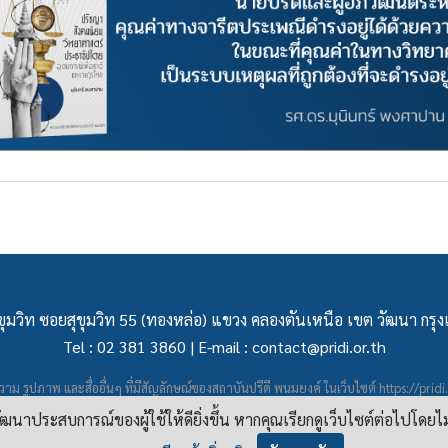
ุมวิท ซอยสุขุมวิท 55 (ทองหล่อ) แขวง คลองตันเหนือ เขต วัฒนา กร
Tel : 02 381 3860 | E-mail :
contact@pridi.or.th
าม รูปภาพ และสื่ออื่นๆ ที่มีสัญลักษณ์ของสถาบันปรีดี พนมยงค์ ในเว็บไซต์
https://pridi
ผยแพร่ภายใต้สัญญาอนุญาต
ครีเอทีฟคอมมอนส์แบบแสดงที่มา-ไม่ใช่เชิงพาณิชย์ 4.0 สา
อพัฒนาประสบการณ์ของผู้ใช้ให้ดียิ่งขึ้น หากคุณเรียกดูเว็บไซต์ต่อไปโดยไ