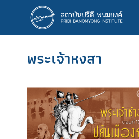
ข้าม
ไป
ยัง
เนื้อหา
หลัก
พระเจ้าหงสา