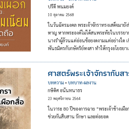
ปรีดี พนมยงค์
10
ตุลาคม
2568
ในวันฉัตรมงคล พระเจ้าจักราทรงเสด็จมาย
หาญ หากพระองค์ไม่ได้สนพระทัยในบรรยาก
นางรำผู้ล้วนแต่อ่อนช้อยงดงามแต่อย่างใด เนื
พันธมิตรกับกษัตริย์หงสา ทำให้กรุงอโยธยาเปร
ศาสตร์พระเจ้าจักรากับสารท
บทความ
•
บทบาท-ผลงาน
กษิดิศ อนันทนาธร
23
พฤศจิกายน
2564
ในวาระ 80 ปีของการฉาย “พระเจ้าช้างเผือก
ช่วยกันสืบสาน รักษา และต่อยอด