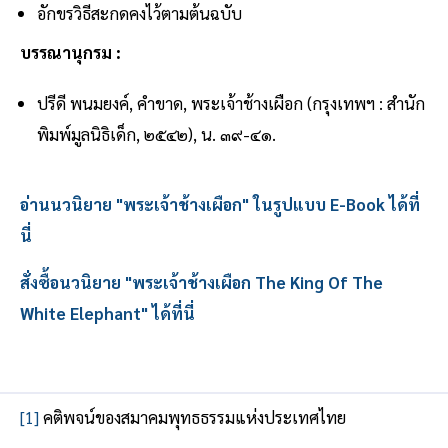
อักขรวิธีสะกดคงไว้ตามต้นฉบับ
บรรณานุกรม :
ปรีดี พนมยงค์, คำขาด, พระเจ้าช้างเผือก (กรุงเทพฯ : สำนัก
พิมพ์มูลนิธิเด็ก, ๒๕๔๒), น. ๓๙-๔๑.
อ่านนวนิยาย "พระเจ้าช้างเผือก" ในรูปแบบ E-Book ได้ที่
นี่
สั่งซื้อนวนิยาย "พระเจ้าช้างเผือก The King Of The
White Elephant" ได้ที่นี่
[1]
คติพจน์ของสมาคมพุทธธรรมแห่งประเทศไทย