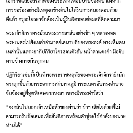
เอกราชและอิสรภาพของประเทศเพื่อนบ้านของตน แต่หาก
การขอร้องอย่างมีเหตุผลข้างต้นไม่ได้รับการสนองตอบด้วย
ดีแล้ว กรุงอโยธยาจักต้องเป็นผู้รับผิดชอบต่อผลที่ติดตามมา
พระเจ้าจักราทรงม้วนพระราชสาส์นอย่างช้า ๆ พลางทอด
พระเนตรไปยังเหล่าอำมาตย์เสนาบดีของพระองค์ ทรงเห็นคน
เหล่านั้นแสดงอากัปกิริยาโกรธจนตัวสั่น หน้าตาแดงก่ำ มือจับ
ดาบข้างกายกันทุกคน
ปฏิกิริยาเช่นนี้เป็นที่พอพระราชหฤทัยของพระเจ้าจักรายิ่งนัก
ทรงลุกขึ้นด้วยพระอาการสง่าภาคภูมิ พระเนตรอันทรงอำนาจ
จับจ้องอยู่ที่ทูตพิเศษจากหงสา พลางมีพระดำรัสว่า
“จงกลับไปบอกเจ้าเหนือหัวของท่านว่า ข้าฯ เสียใจด้วยที่ไม่
สามารถรับข้อเสนอเพื่อสันติภาพพร้อมคำขู่จะใช้กำลังของนาย
ท่านได้”