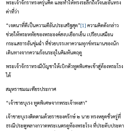
พระเจ้าจักราทรงครุ่นคิด และทำให้ทรงระลึกถึงวัจนะอันทรง
ค่าที่ว่า
“เจตนาที่ดีเป็นความดีอันประเสริฐสุด”
[1]
ความคิดดังกล่าว
ช่วยให้พระหทัยของพระองค์สงบเยือกเย็น เปรียบเสมือน
กระแสธารอันชุ่มฉ่ำ ที่ช่วยบรรเทาความทุกข์ทรมานของนัก
เดินทางจากความร้อนระอุในคิมหันตฤดู
พระเจ้าจักราทรงมีบัญชาให้เบิกตัวทูตพิเศษเข้าสู่ท้องพระโรง
ได้
สมุหราชมณเฑียรประกาศ
“เจ้าชายบุเรง ทูตพิเศษจากพระเจ้าหงสา”
เจ้าชายบุเรงติดตามด้วยราชองครักษ์ ๒ นาย ทรงหยุดชั่วครู่ที่
ธรณีประตูพลางกวาดพระเนตรดูท้องพระโรง ที่ประดับประดา