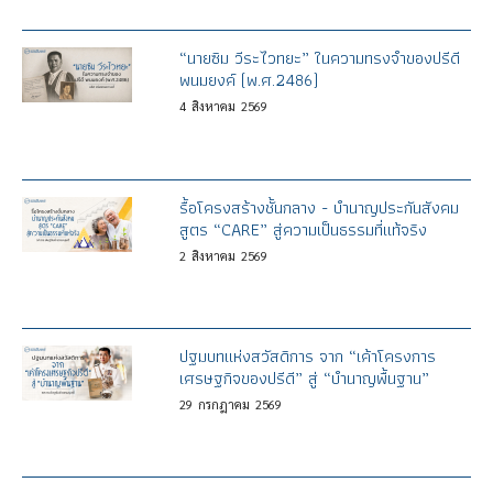
“นายซิม วีระไวทยะ” ในความทรงจำของปรีดี
พนมยงค์ (พ.ศ.2486)
4
สิงหาคม
2569
รื้อโครงสร้างชั้นกลาง - บำนาญประกันสังคม
สูตร “CARE” สู่ความเป็นธรรมที่แท้จริง
2
สิงหาคม
2569
ปฐมบทแห่งสวัสดิการ จาก “เค้าโครงการ
เศรษฐกิจของปรีดี” สู่ “บำนาญพื้นฐาน”
29
กรกฎาคม
2569