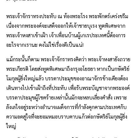
พระเจ้าจักราทรงประทับ ณ ท้องพระโรง พระพักตร์เคร่งขรึม
เนื่องจากพระองค์จะเสด็จออกให้เจ้าชายบุเรง ทูตพิเศษจาก
พระเจ้าหงสาเข้าเฝ้า เจ้าเพื่อนบ้านผู้เกเรประเทศนี้ต้องการ
อะไรจากเรานะ คงไม่ใช่เรื่องดีเป็นแน่!
แม้กระนั้นก็ตาม พระเจ้าจักราทรงคิดว่า พระเจ้าหงสายังถวาย
พระเกียรติ โดยส่งทูตพิเศษมาถึงกรุงอโยธยา หากเป็นกษัตริย์
โมกุลผู้ยิ่งใหญ่แล้ว บรรดาประมุขของอาณาจักรข้างเคียงต้อง
เดินทางไปเข้าเฝ้าถึงที่ประทับ เพื่อรับพระบัญชาจากพระองค์
บรรดาประมุขผู้โชคร้ายเหล่านั้นมักจะหลบเลี่ยงคำสั่ง เพราะ
ลังเลใจอยู่ระหว่างอำนาจเผด็จการที่กำลังคุกคามประเทศกับ
ความอดสูใจที่จะยอมหมอบราบคาบแก้วต่อกษัตริย์โมกุลผู้ยิ่ง
ใหญ่