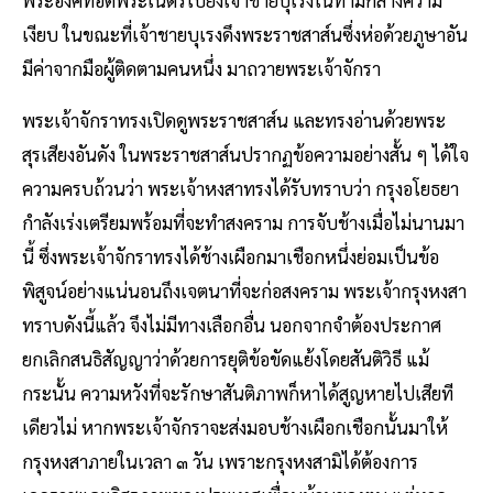
เงียบ ในขณะที่เจ้าชายบุเรงดึงพระราชสาส์นซึ่งห่อด้วยภูษาอัน
มีค่าจากมือผู้ติดตามคนหนึ่ง มาถวายพระเจ้าจักรา
พระเจ้าจักราทรงเปิดดูพระราชสาส์น และทรงอ่านด้วยพระ
สุรเสียงอันดัง ในพระราชสาส์นปรากฏข้อความอย่างสั้น ๆ ได้ใจ
ความครบถ้วนว่า พระเจ้าหงสาทรงได้รับทราบว่า กรุงอโยธยา
กำลังเร่งเตรียมพร้อมที่จะทำสงคราม การจับช้างเมื่อไม่นานมา
นี้ ซึ่งพระเจ้าจักราทรงได้ช้างเผือกมาเชือกหนึ่งย่อมเป็นข้อ
พิสูจน์อย่างแน่นอนถึงเจตนาที่จะก่อสงคราม พระเจ้ากรุงหงสา
ทราบดังนี้แล้ว จึงไม่มีทางเลือกอื่น นอกจากจำต้องประกาศ
ยกเลิกสนธิสัญญาว่าด้วยการยุติข้อขัดแย้งโดยสันติวิธี แม้
กระนั้น ความหวังที่จะรักษาสันติภาพก็หาได้สูญหายไปเสียที
เดียวไม่ หากพระเจ้าจักราจะส่งมอบช้างเผือกเชือกนั้นมาให้
กรุงหงสาภายในเวลา ๓ วัน เพราะกรุงหงสามิได้ต้องการ