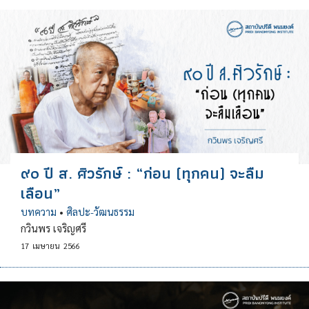
๙๐ ปี ส. ศิวรักษ์ : “ก่อน (ทุกคน) จะลืม
เลือน”
บทความ
•
ศิลปะ-วัฒนธรรม
กวินพร เจริญศรี
17
เมษายน
2566