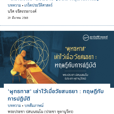
บทความ
•
เกร็ดประวัติศาสตร์
นริศ จรัสจรรยาวงศ์
29
มีนาคม
2568
‘พุทธทาส’ เล่าไว้เมื่อวัยสนธยา : ทฤษฎีกับ
การปฏิบัติ
บทความ
•
บทสัมภาษณ์
พระประชา ปสนฺนธมฺโม (ประชา หุตานุวัตร)