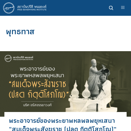
ข้าม
ไป
ยัง
เนื้อหา
พุทธทาส
หลัก
พระอาจารย์ของพระยาพหลพลพยุหเสนา
“สมเด็จพระสังฆราช (ปลด กิตฺติโสภโณ)”