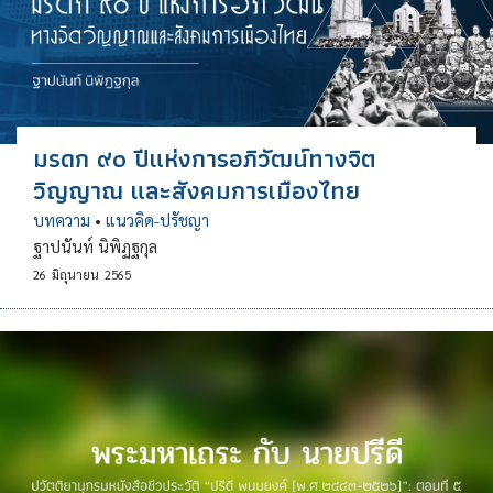
มรดก ๙๐ ปีแห่งการอภิวัฒน์ทางจิต
วิญญาณ และสังคมการเมืองไทย
บทความ
•
แนวคิด-ปรัชญา
ฐาปนันท์ นิพิฏฐกุล
26
มิถุนายน
2565