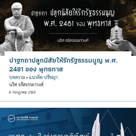
ปาฐกถาปลูกนิสัยให้รักรัฐธรรมนูญ พ.ศ.
2481 ของ พุทธทาส
บทความ
•
แนวคิด-ปรัชญา
นริศ จรัสจรรยาวงศ์
8
กรกฎาคม
2565