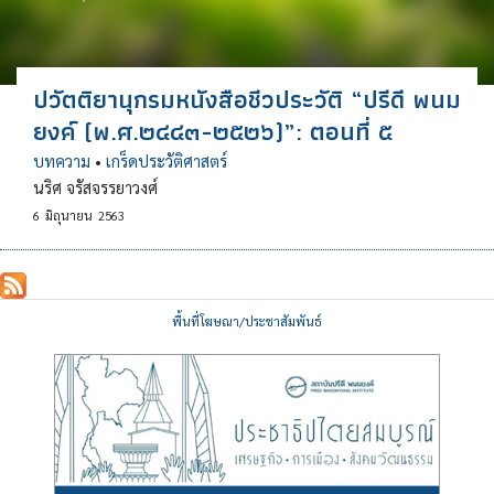
ปวัตติยานุกรมหนังสือชีวประวัติ “ปรีดี พนม
ยงค์ (พ.ศ.๒๔๔๓-๒๕๒๖)”: ตอนที่ ๕
บทความ
•
เกร็ดประวัติศาสตร์
นริศ จรัสจรรยาวงศ์
6
มิถุนายน
2563
พื้นที่โฆษณา/ประชาสัมพันธ์