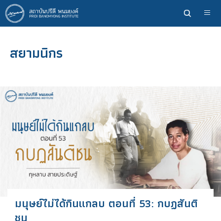
ข้าม
ไป
ยัง
เนื้อหา
สยามนิกร
หลัก
มนุษย์ไม่ได้กินแกลบ ตอนที่ 53: กบฏสันติ
ชน