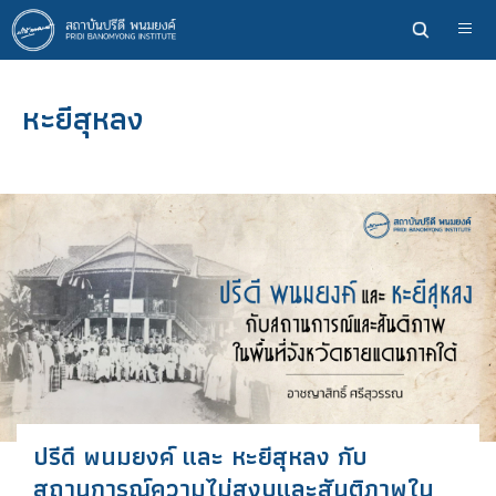
ข้าม
ไป
ยัง
เนื้อหา
หะยีสุหลง
หลัก
ปรีดี พนมยงค์ และ หะยีสุหลง กับ
สถานการณ์ความไม่สงบและสันติภาพใน