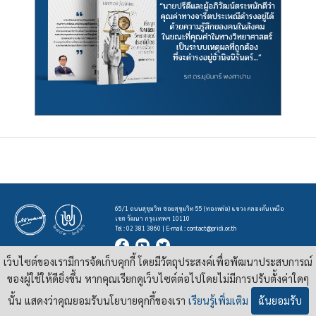
65/1 ถนนสุขุมวิท ซอยสุขุมวิท 55 (ทองหล่อ) แขวง คลองตันเหนือ
เขต วัฒนา กรุงเทพฯ 10110
Tel : 02 381 3860 | E-mail :
contact@pridi.or.th
เว็บไซต์ของเรามีการจัดเก็บคุกกี้ โดยมีวัตถุประสงค์เพื่อพัฒนาประสบการณ์
บทความ รูปภาพ และสื่ออื่นๆ ที่มีสัญลักษณ์ของสถาบันปรีดี พนมยงค์ ในเว็บไซต์
https://pridi.or.th
ของผู้ใช้ให้ดียิ่งขึ้น หากคุณเรียกดูเว็บไซต์ต่อไปโดยไม่มีการปรับตั้งค่าใดๆ
เผยแพร่ภายใต้สัญญาอนุญาต
ครีเอทีฟคอมมอนส์แบบแสดงที่มา-ไม่ใช่เชิงพาณิชย์ 4.0 สากล
นั้น แสดงว่าคุณยอมรับนโยบายคุกกี้ของเรา
เรียนรู้เพิ่มเติม
ฉันยอมรับ