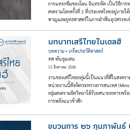
การแทรกซึมของโผน อินทรทัต เป็นวิธีการท
สงครามโลกครั้งที่ 2 ที่ประเทศไทยอยู่ภายใ
หาญและยุทธศาสตร์ในการฝ่าฟันอุปสรรคเพื่อ
บทบาทเสรีไทยในเดลฮี
บทความ
•
เกร็ดประวัติศาสตร์
ทศ พันธุมเสน
12
สิงหาคม
2565
งานของเสรีไทยกลุ่มนี้เป็นแนวที่สี่ในสงครา
หน่วยงานนี้สังกัดกระทรวงการสนเทศ (Minis
กลุ่มสงครามจิตวิทยาได้รับยศนายทหารพร้อมกับ
การหลังแนวข้าศึก
ขบวนการ ๒๖ กุมภาพันธ์