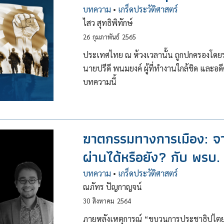
บทความ
•
เกร็ดประวัติศาสตร์
ไสว สุทธิพิทักษ์
26
กุมภาพันธ์
2565
ประเทศไทย ณ ห้วงเวลานั้น ถูกปกครองโดยระ
นายปรีดี พนมยงค์ ผู้ที่ทำงานใกล้ชิด และอดีต
บทความนี้
ฆาตกรรมทางการเมือง: จาก 
ผ่านได้หรือยัง? กับ พรบ.
บทความ
•
เกร็ดประวัติศาสตร์
ณภัทร ปัญกาญจน์
30
สิงหาคม
2564
ภายหลังเหตุการณ์ “ขบวนการประชาธิปไตย 2