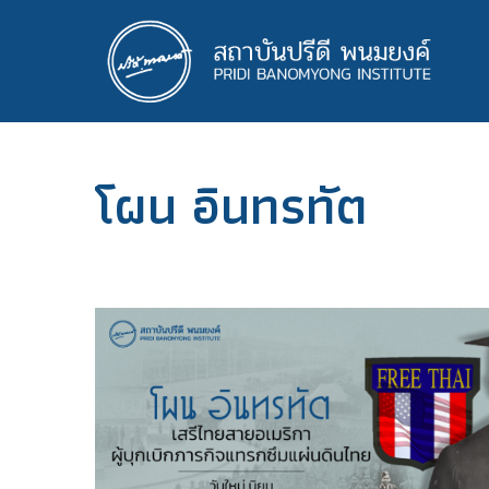
ข้าม
ไป
ยัง
เนื้อหา
หลัก
โผน อินทรทัต