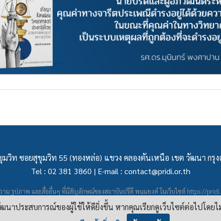
ุมวิท ซอยสุขุมวิท 55 (ทองหล่อ) แขวง คลองตันเหนือ เขต วัฒนา กร
Tel : 02 381 3860 | E-mail :
contact@pridi.or.th
าม รูปภาพ และสื่ออื่นๆ ที่มีสัญลักษณ์ของสถาบันปรีดี พนมยงค์ ในเว็บไซต์
https://pridi
ผยแพร่ภายใต้สัญญาอนุญาต
ครีเอทีฟคอมมอนส์แบบแสดงที่มา-ไม่ใช่เชิงพาณิชย์ 4.0 สา
อพัฒนาประสบการณ์ของผู้ใช้ให้ดียิ่งขึ้น หากคุณเรียกดูเว็บไซต์ต่อไปโดยไ