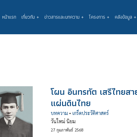
หน้าแรก
เกี่ยวกับ
+
ข่าวสารและบทความ
+
โครงการ
+
คลังข้อมูล
+
Main
navigation
โผน อินทรทัต เสรีไทยสาย
แผ่นดินไทย
บทความ
•
เกร็ดประวัติศาสตร์
วันใหม่ นิยม
27
กุมภาพันธ์
2568