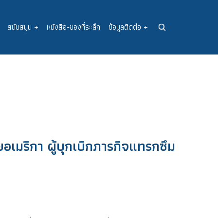
สนับสนุน
+
หนังสือ-ของที่ระลึก
ข้อมูลติดต่อ
+
อเมริกา ผู้บุกเบิกภารกิจแทรกซึม