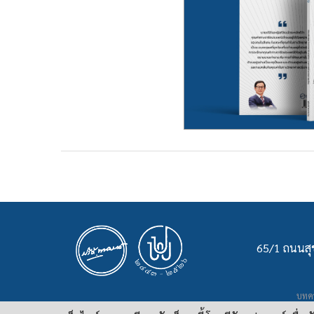
65/1 ถนนสุข
บทคว
เ