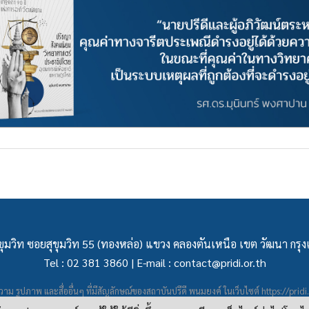
ุมวิท ซอยสุขุมวิท 55 (ทองหล่อ) แขวง คลองตันเหนือ เขต วัฒนา กร
Tel : 02 381 3860 | E-mail :
contact@pridi.or.th
าม รูปภาพ และสื่ออื่นๆ ที่มีสัญลักษณ์ของสถาบันปรีดี พนมยงค์ ในเว็บไซต์
https://pridi
ผยแพร่ภายใต้สัญญาอนุญาต
ครีเอทีฟคอมมอนส์แบบแสดงที่มา-ไม่ใช่เชิงพาณิชย์ 4.0 สา