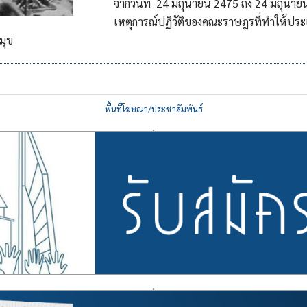
จากวันที่ 24 มิถุนายน 2475 ถึง 24 มิถุนา
เหตุการณ์ปฏิวัติของคณะราษฎรที่ทำให้ปร
มุข
พื้นที่โฆษณา/ประชาสัมพันธ์