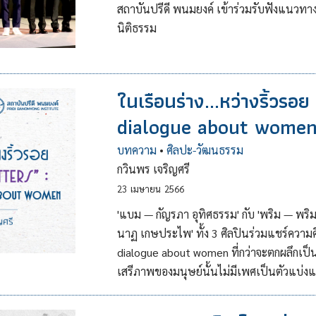
สถาบันปรีดี พนมยงค์ เข้าร่วมรับฟังแนวทา
นิติธรรม
ในเรือนร่าง...หว่างริ้วร
dialogue about wome
บทความ
•
ศิลปะ-วัฒนธรรม
กวินพร เจริญศรี
23
เมษายน
2566
'แบม — กัญรภา อุทิศธรรม' กับ 'พริม — พริมรติ
นาฏ เกษประไพ' ทั้ง 3 ศิลปินร่วมแชร์ควา
dialogue about women ที่กว่าจะตกผลึกเป็น
เสรีภาพของมนุษย์นั้นไม่มีเพศเป็นตัวแบ่ง