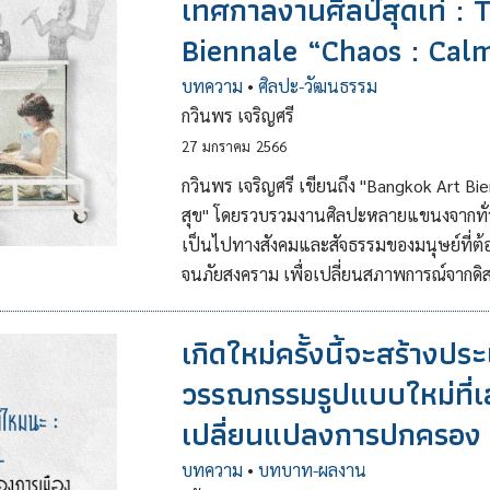
เทศกาลงานศิลป์สุดเท่ :
Biennale “Chaos : Cal
บทความ
•
ศิลปะ-วัฒนธรรม
กวินพร เจริญศรี
27
มกราคม
2566
กวินพร เจริญศรี เขียนถึง "Bangkok Art B
สุข" โดยรวบรวมงานศิลปะหลายแขนงจากทั่ว
เป็นไปทางสังคมและสัจธรรมของมนุษย์ที่ต้
จนภัยสงคราม เพื่อเปลี่ยนสภาพการณ์จากดิส
เกิดใหม่ครั้งนี้จะสร้างปร
วรรณกรรมรูปแบบใหม่ที่เล
เปลี่ยนแปลงการปกครอง
บทความ
•
บทบาท-ผลงาน