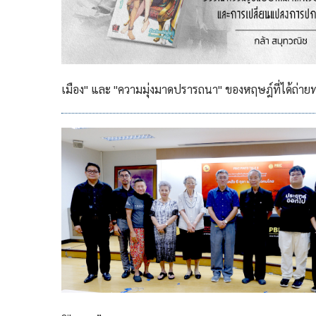
เมือง" และ "ความมุ่งมาดปรารถนา" ของหฤษฎ์ที่ได้ถ่าย