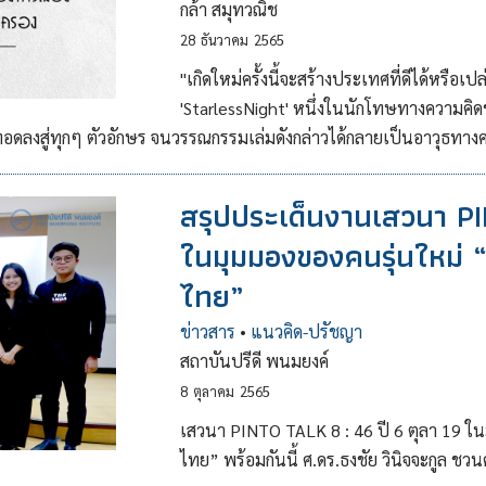
กล้า สมุทวณิช
28
ธันวาคม
2565
"เกิดใหม่ครั้งนี้จะสร้างประเทศที่ดีได้หร
'StarlessNight' หนึ่งในนักโทษทางความคิด
ทอดลงสู่ทุกๆ ตัวอักษร จนวรรณกรรมเล่มดังกล่าวได้กลายเป็นอาวุธทาง
สรุปประเด็นงานเสวนา PI
ในมุมมองของคนรุ่นใหม่ “
ไทย”
ข่าวสาร
•
แนวคิด-ปรัชญา
สถาบันปรีดี พนมยงค์
8
ตุลาคม
2565
เสวนา PINTO TALK 8 : 46 ปี 6 ตุลา 19 ใน
ไทย” พร้อมกันนี้ ศ.ดร.ธงชัย วินิจจะกูล ช