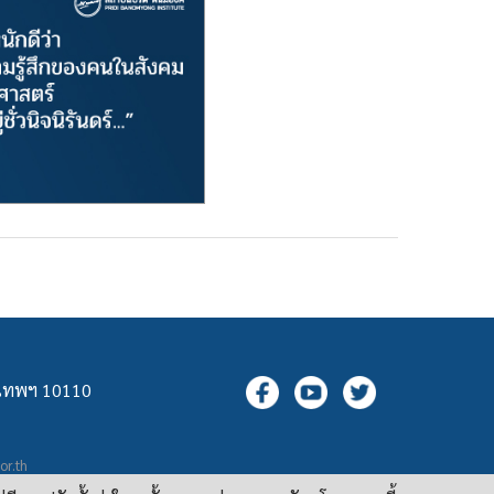
ุงเทพฯ 10110
.or.th
กล