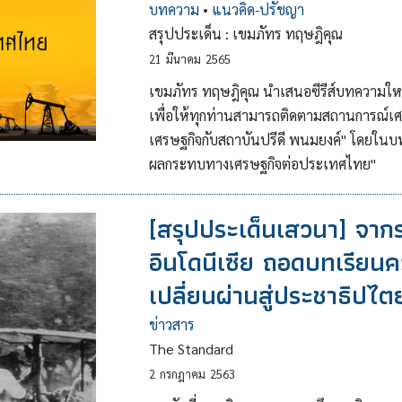
บทความ
•
แนวคิด-ปรัชญา
สรุปประเด็น : เขมภัทร ทฤษฎิคุณ
21
มีนาคม
2565
เขมภัทร ทฤษฎิคุณ นำเสนอซีรีส์บทความให
เพื่อให้ทุกท่านสามารถติดตามสถานการณ์เศ
เศรษฐกิจกับสถาบันปรีดี พนมยงค์" โดยในบ
ผลกระทบทางเศรษฐกิจต่อประเทศไทย"
[สรุปประเด็นเสวนา] จาก
อินโดนีเซีย ถอดบทเรีย
เปลี่ยนผ่านสู่ประชาธิปไต
ข่าวสาร
The Standard
2
กรกฎาคม
2563