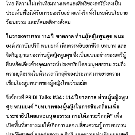
ไทย ที่ความไม่เท่าเทียมทางเพศและสิทธิของสตรียังคงเป็น
ประเด็นที่ไม่ได้รับการยอมรับอย่างแท้จริง ทั้งในระดับนโยบาย
วัฒนธรรม และทัศนคติทางสังคม
ในวาระครบรอบ 114 ปี ชาตกาล ท่านผู้หญิงพูนศุข พนม
ยงค์
สถาบันปรีดี พนมยงค์ เห็นควรหยิบยกชีวิต บทบาท และ
จิตวิญญาณของท่านผู้หญิงพูนศุข ซึ่งเป็นแบบอย่างของสตรีผู้
ยืนหยัดเคียงข้างอุดมการณ์ประชาธิปไตย มนุษยธรรม รวมถึง
ความยุติธรรมในห้วงเวลาวิกฤติของประเทศ มาขยายความ
เชื่อมโยงสู่บทบาทของผู้หญิงไทยร่วมสมัย
จึงจัดเวที
PRIDI Talks #34 : 114 ปีชาตกาล ท่านผู้หญิงพูน
ศุข พนมยงค์ “บทบาทของผู้หญิงในการขับเคลื่อนเพื่อ
ประชาธิปไตยและมนุษยธรรม ภายใต้ภาวะวิกฤติ”
เพื่อ
เปิดพื้นที่สาธารณะให้เกิดการแลกเปลี่ยนความรู้ การทบทวน
ประวัติศาสตร์ และต่อสถานะ สิทธิ และความเท่าเทียมของสตรี