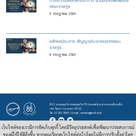
การสะท้อนหลักหกประการ ผ่านสื่อสิ่งพิมพ์ของ
คณะราษฎร
9
กรกฎาคม
2569
หลักหกประการ สัญญาประชาคมจากคณะ
ราษฎร
8
กรกฎาคม
2569
65/1 ถนนสุขุมวิท ซอยสุขุมวิท 55 (ทองหล่อ) แขวง คลองตันเหนือ
เขต วัฒนา กรุงเทพฯ 10110
Tel : 02 381 3860 | E-mail :
contact@pridi.or.th
เว็บไซต์ของเรามีการจัดเก็บคุกกี้ โดยมีวัตถุประสงค์เพื่อพัฒนาประสบการณ์
บทความ รูปภาพ และสื่ออื่นๆ ที่มีสัญลักษณ์ของสถาบันปรีดี พนมยงค์ ในเว็บไซต์
https://pridi.or.th
ของผู้ใช้ให้ดียิ่งขึ้น หากคุณเรียกดูเว็บไซต์ต่อไปโดยไม่มีการปรับตั้งค่าใดๆ
เผยแพร่ภายใต้สัญญาอนุญาต
ครีเอทีฟคอมมอนส์แบบแสดงที่มา-ไม่ใช่เชิงพาณิชย์ 4.0 สากล