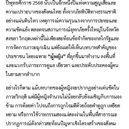
ปีพุทธศักราช 2568 นับเป็นอีกหนึ่งปีแห่งความสูญเสียและ
ความเปราะบางของสังคมไทย ทั้งจากภัยพิบัติทางธรรมชาติ
อย่างแผ่นดินไหว เหตุการณ์ความรุนแรงจากการปะทะและ
ความขัดแย้ง ตลอดจนสถานการณ์อุทกภัยครั้งใหญ่ในจังหวัด
สงขลา วิกฤตเหล่านี้ไม่เพียงสะท้อนข้อจำกัดของกลไกรัฐและ
การจัดการภาวะฉุกเฉิน แต่ยังเผยให้เห็นบทบาทสำคัญของ
ประชาชน โดยเฉพาะ
“ผู้หญิง”
ที่ลุกขึ้นมาทำงาน ลงพื้นที่
และแบกรับภาระการดูแล เยียวยา และประคับประคองผู้คน
ในยามยากลำบาก
อย่างไรก็ตาม แม้บทบาทของผู้หญิงจะปรากฏอย่างเด่นชัดใน
ภาวะวิกฤติ แต่มีผู้หญิงจำนวนไม่น้อยกลับยังเผชิญกับการมอง
ข้าม การด้อยค่า ไปจนถึงการถูกโจมตีด้วยถ้อยคำดูถูก เหยียด
หยาม หรือการใช้วาทกรรมสองแง่สองง่ามในพื้นที่สาธารณะ
ปรากฏการณ์ดังกล่าวสะท้อนปัญหาเชิงโครงสร้างของสังคม