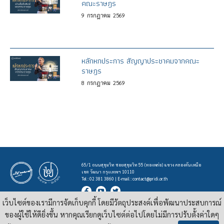
คณะราษฎร
9
กรกฎาคม
2569
หลักหกประการ สัญญาประชาคมจากคณะ
ราษฎร
8
กรกฎาคม
2569
65/1 ถนนสุขุมวิท ซอยสุขุมวิท 55 (ทองหล่อ) แขวง คลองตันเหนือ
เขต วัฒนา กรุงเทพฯ 10110
Tel : 02 381 3860 | E-mail :
contact@pridi.or.th
เว็บไซต์ของเรามีการจัดเก็บคุกกี้ โดยมีวัตถุประสงค์เพื่อพัฒนาประสบการณ์
บทความ รูปภาพ และสื่ออื่นๆ ที่มีสัญลักษณ์ของสถาบันปรีดี พนมยงค์ ในเว็บไซต์
https://pridi.or.th
ของผู้ใช้ให้ดียิ่งขึ้น หากคุณเรียกดูเว็บไซต์ต่อไปโดยไม่มีการปรับตั้งค่าใดๆ
เผยแพร่ภายใต้สัญญาอนุญาต
ครีเอทีฟคอมมอนส์แบบแสดงที่มา-ไม่ใช่เชิงพาณิชย์ 4.0 สากล