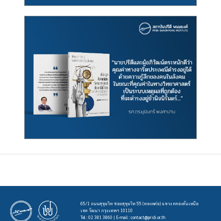
65/1 ถนนสุขุมวิท ซอยสุขุมวิท 55 (ทองหล่อ) แขวง คลองตันเหนือ
เขต วัฒนา กรุงเทพฯ 10110
Tel : 02 381 3860 | E-mail :
contact@pridi.or.th