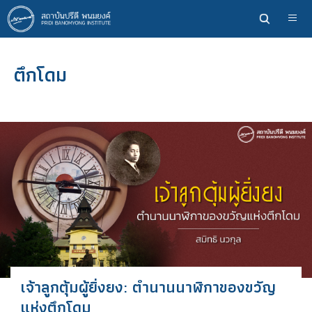
ข้าม
ไป
ยัง
เนื้อหา
ตึกโดม
หลัก
เจ้าลูกตุ้มผู้ยิ่งยง: ตำนานนาฬิกาของขวัญ
แห่งตึกโดม