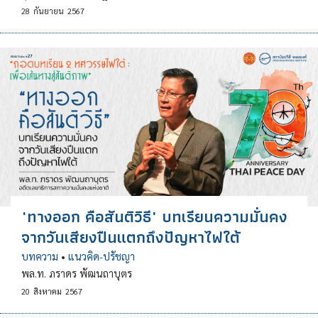
28
กันยายน
2567
"ทางออก คือสันติวิธี" บทเรียนความมั่นคง
จากวันเสียงปืนแตกถึงปัญหาไฟใต้
บทความ
•
แนวคิด-ปรัชญา
พล.ท. ภราดร พัฒนถาบุตร
20
สิงหาคม
2567