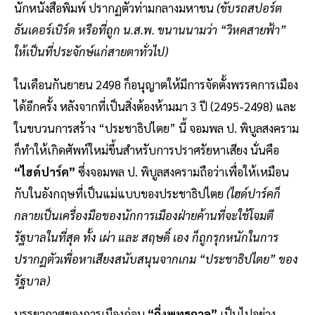
นักหนังสือพิมพ์ ปรากฏตัวท่ามกลางมหาชน
(ขับรถสปอร์ต
ธันเดอร์เบิร์ด หรือที่ถูก น.ส.พ. ขนานนามว่า “วิหคสายฟ้า”
ให้เป็นที่ประจักษ์แก่สายตาทั่วไป)
ในเดือนกันยายน 2498 ก็อนุญาตให้มีการจัดตั้งพรรคการเมือง
ได้อีกครั้ง หลังจากที่เป็นสิ่งต้องห้ามมา 3 ปี (2495-2498) และ
ในขบวนการสร้าง “ประชาธิปไตย” นี้ จอมพล ป. พิบูลสงคราม
ก็ทำให้เกิดศัพท์ใหม่ขึ้นสำหรับการปราศรัยหาเสียง นั่นคือ
“ไฮด์ปาร์ค”
ซึ่งจอมพล ป. พิบูลสงครามถือว่าเพื่อให้เหมือน
กับในอังกฤษที่เป็นแม่แบบของประชาธิปไตย
(ไฮด์ปาร์คก็
กลายเป็นเครื่องมือของนักการเมืองฝ่ายค้านที่จะใช้โจมตี
รัฐบาลในที่สุด ทั้ง เผ่า และ สฤษดิ์ เอง ก็ถูกรุกหนักในการ
ปรากฏตัวเพื่อหาเสียงสนับสนุนจากเกม “ประชาธิปไตย” ของ
รัฐบาล)
บรรยากาศของการเมืองก่อน
“กึ่งพุทธกาล”
เป็นไปอย่าง