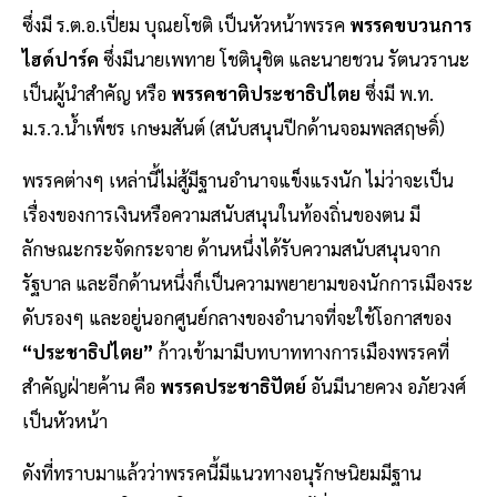
ซึ่งมี ร.ต.อ.เปี่ยม บุณยโชติ เป็นหัวหน้าพรรค
พรรคขบวนการ
ไฮด์ปาร์ค
ซึ่งมีนายเพทาย โชตินุชิต และนายชวน รัตนวรานะ
เป็นผู้นำสำคัญ หรือ
พรรคชาติประชาธิปไตย
ซึ่งมี พ.ท.
ม.ร.ว.น้ำเพ็ชร เกษมสันต์ (สนับสนุนปีกด้านจอมพลสฤษดิ์)
พรรคต่างๆ เหล่านี้ไม่สู้มีฐานอำนาจแข็งแรงนัก ไม่ว่าจะเป็น
เรื่องของการเงินหรือความสนับสนุนในท้องถิ่นของตน มี
ลักษณะกระจัดกระจาย ด้านหนึ่งได้รับความสนับสนุนจาก
รัฐบาล และอีกด้านหนึ่งก็เป็นความพยายามของนักการเมืองระ
ดับรองๆ และอยู่นอกศูนย์กลางของอำนาจที่จะใช้โอกาสของ
“ประชาธิปไตย”
ก้าวเข้ามามีบทบาททางการเมืองพรรคที่
สำคัญฝ่ายค้าน คือ
พรรคประชาธิปัตย์
อันมีนายควง อภัยวงศ์
เป็นหัวหน้า
ดังที่ทราบมาแล้วว่าพรรคนี้มีแนวทางอนุรักษนิยมมีฐาน