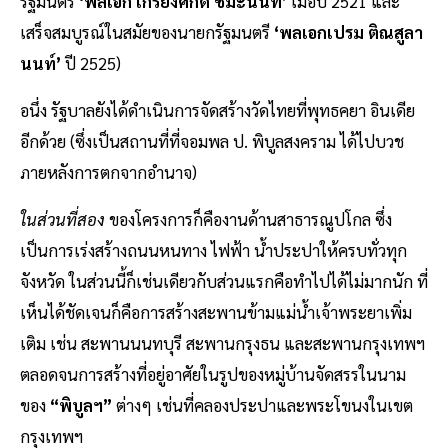
รัฐมนตรี
‘พลเอก เกรียงศักดิ์ ชมะนันท์’
เมื่อปี 2521 และ
เสร็จสมบูรณ์ในสมัยของนายกรัฐมนตรี
‘พลเอกเปรม ติณสูลา
นนท์’
ปี 2525)
อนึ่ง รัฐบาลยังได้ดำเนินการจัดสร้างวัดไทยที่พุทธคยา อินเดีย
อีกด้วย (ซึ่งเป็นสถานที่ที่จอมพล ป. พิบูลสงคราม ได้ไปบวช
ภายหลังการตกจากอำนาจ)
ในส่วนที่สอง
ของโครงการก็คืองานด้านสาธารณูปโกล ซึ่ง
เป็นการเร่งสร้างถนนหนทาง ไฟฟ้า น้ำประปาให้ครบทั่วทุก
จังหวัด ในส่วนนี้ก็เช่นเดียวกับส่วนแรกคือทำไปได้ไม่มากนัก ที่
เห็นได้ชัดเจนก็คือการสร้างสะพานข้ามแม่น้ำเจ้าพระยาเพิ่ม
เติม เช่น สะพานนนทบุรี สะพานกรุงธน และสะพานกรุงเทพฯ
ตลอดจนการสร้างที่อยู่อาศัยในรูปของหมู่บ้านจัดสรรในนาม
ของ
“พิบูลฯ”
ต่างๆ เช่นที่คลองประปาและพระโขนงในเขต
กรุงเทพฯ