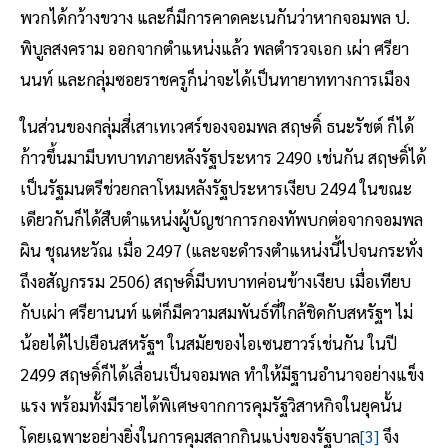
พวกได้กว้างขวาง และก็มีการคาดคะเนกันว่าหากจอมพล ป.
พิบูลสงคราม ออกจากตำแหน่งแล้ว พลตำรวจเอก เผ่า ศรียา
นนท์ และกลุ่มซอยราชครูก็น่าจะได้เป็นทายาททางการเมือง
ในส่วนของกลุ่มสี่เสาเทเวศร์ของจอมพล สฤษดิ์ ธนะรัชต์ ก็ได้
ก้าวขึ้นมามีบทบาทภายหลังรัฐประหาร 2490 เช่นกัน สฤษดิ์ได้
เป็นรัฐมนตรีช่วยกลาโหมหลังรัฐประหารเงียบ 2494 ในขณะ
เดียวกันก็ได้สืบตำแหน่งผู้บัญชาการกองทัพบกต่อจากจอมพล
ผิน ชุณหะวัณ เมื่อ 2497 (และจะดำรงตำแหน่งนี้ไปจนกระทั่ง
ถึงอสัญกรรม 2506) สฤษดิ์มีบทบาทค่อนข้างเงียบ เมื่อเทียบ
กับเผ่า ศรียานนท์ แต่ก็มีความสมพันธ์ที่ใกล้ชิดกับสหรัฐฯ ไม่
น้อยได้ไปเยือนสหรัฐฯ ในสมัยของไอเซนฮาวร์เช่นกัน ในปี
2499 สฤษดิ์ก็ได้เลื่อนเป็นจอมพล ทำให้มีฐานอำนาจอย่างแข็ง
แรง พร้อมทั้งมีรายได้พิเศษจากการคุมรัฐวิสาหกิจในยุคนั้น
โดยเฉพาะอย่างยิ่งในการคุมสลากกินแบ่งของรัฐบาล
[3]
จึง