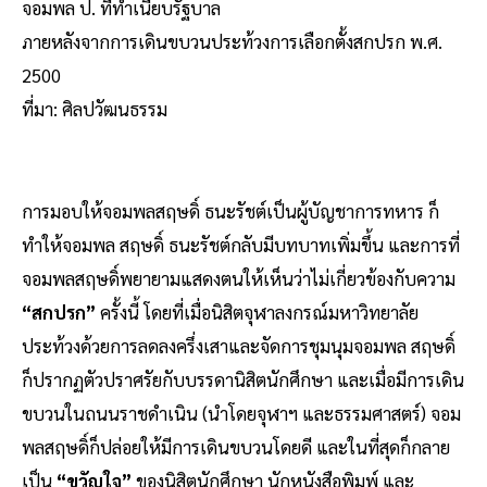
จอมพล ป. ที่ทำเนียบรัฐบาล
ภายหลังจากการเดินขบวนประท้วงการเลือกตั้งสกปรก พ.ศ.
2500
ที่มา: ศิลปวัฒนธรรม
การมอบให้จอมพลสฤษดิ์ ธนะรัชต์เป็นผู้บัญชาการทหาร ก็
ทำให้จอมพล สฤษดิ์ ธนะรัชต์กลับมีบทบาทเพิ่มขึ้น และการที่
จอมพลสฤษดิ์พยายามแสดงตนให้เห็นว่าไม่เกี่ยวข้องกับความ
“สกปรก”
ครั้งนี้ โดยที่เมื่อนิสิตจุฬาลงกรณ์มหาวิทยาลัย
ประท้วงด้วยการลดลงครึ่งเสาและจัดการชุมนุมจอมพล สฤษดิ์
ก็ปรากฏตัวปราศรัยกับบรรดานิสิตนักศึกษา และเมื่อมีการเดิน
ขบวนในถนนราชดำเนิน (นำโดยจุฬาฯ และธรรมศาสตร์) จอม
พลสฤษดิ์ก็ปล่อยให้มีการเดินขบวนโดยดี และในที่สุดก็กลาย
เป็น
“ขวัญใจ”
ของนิสิตนักศึกษา นักหนังสือพิมพ์ และ