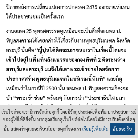
ปีภายหลังการเปลี่ยนแปลงการปกครอง 2475 ออกมาแห่แหน
ให้ประชาชนชมเป็นครั้งแรก
งานฉลอง 25 พุทธศตวรรษดูเหมือนจะเป็นสิ่งที่จอมพล ป.
พิบูลสงครามได้เคยกล่าวไว้เกี่ยวกับงานพุทธบุรีมณฑล จังหวัด
สระบุรี นั่นคือ
“ญี่ปุ่นได้คิดจะเอาชนะเราในเรื่องนี้โดยจะ
เข้าไปอยู่ในพื้นที่หลังแนวรบของกองทัพที่ 2 คือระหว่าง
ลพบุรีและสระบุรี ผมจึงได้เอาพระเข้าช่วยโดยจัดการ
ประกาศสร้างพุทธบุรีมณฑลในบริเวณนี้ทันที”
และก็ดู
เหมือนว่าในกรณีปี 2500 นั้น จอมพล ป. พิบูลสงครามก็คงจะ
นำ
“พระเข้าช่วย”
พร้อมๆ กับการนำ
“ประชาธิปไตยมา
ช่วย”
แต่ก็น่าสนใจว่าโครงการดังกล่าวซึ่งมีนัยยะทางการเมือง
เว็บไซต์ของเรามีการจัดเก็บคุกกี้ โดยมีวัตถุประสงค์เพื่อพัฒนาประสบการณ์
ก็หา
“ช่วย”
ได้ไม่ เป็นที่น่าสังเกตว่างานฉลอง 25 พุทธ
ของผู้ใช้ให้ดียิ่งขึ้น หากคุณเรียกดูเว็บไซต์ต่อไปโดยไม่มีการปรับตั้งค่าใดๆ
ศตวรรษถูกจัดเป็นงานของจอมพล ป. พิบูลสงครามโดยเฉพาะ
นั้น แสดงว่าคุณยอมรับนโยบายคุกกี้ของเรา
เรียนรู้เพิ่มเติม
ฉันยอมรับ
และในวันที่ 12 พฤษกาคม ที่มีหมายกำหนดเปิดงานนั้น