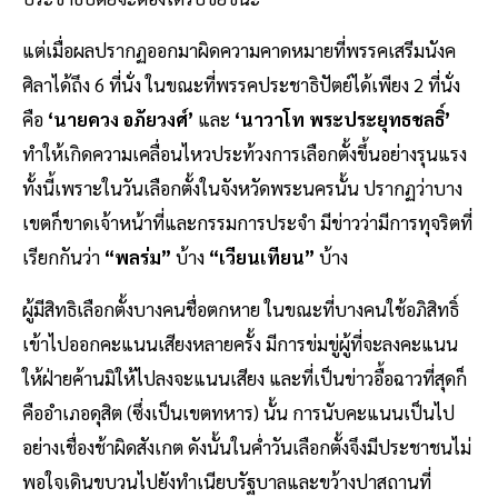
แต่เมื่อผลปรากฏออกมาผิดความคาดหมายที่พรรคเสรีมนังค
ศิลาได้ถึง 6 ที่นั่ง ในขณะที่พรรคประชาธิปัตย์ได้เพียง 2 ที่นั่ง
คือ
‘นายควง อภัยวงศ์’
และ
‘นาวาโท พระประยุทธชลธิ์’
ทำให้เกิดความเคลื่อนไหวประท้วงการเลือกตั้งขึ้นอย่างรุนแรง
ทั้งนี้เพราะในวันเลือกตั้งในจังหวัดพระนครนั้น ปรากฏว่าบาง
เขตก็ขาดเจ้าหน้าที่และกรรมการประจำ มีข่าวว่ามีการทุจริตที่
เรียกกันว่า
“พลร่ม”
บ้าง
“เวียนเทียน”
บ้าง
ผู้มีสิทธิเลือกตั้งบางคนชื่อตกหาย ในขณะที่บางคนใช้อภิสิทธิ์
เข้าไปออกคะแนนเสียงหลายครั้ง มีการข่มขู่ผู้ที่จะลงคะแนน
ให้ฝ่ายค้านมิให้ไปลงจะแนนเสียง และที่เป็นข่าวอื้อฉาวที่สุดก็
คืออำเภอดุสิต (ซึ่งเป็นเขตทหาร) นั้น การนับคะแนนเป็นไป
อย่างเชื่องช้าผิดสังเกต ดังนั้นในค่ำวันเลือกตั้งจึงมีประชาชนไม่
พอใจเดินขบวนไปยังทำเนียบรัฐบาลและขว้างปาสถานที่