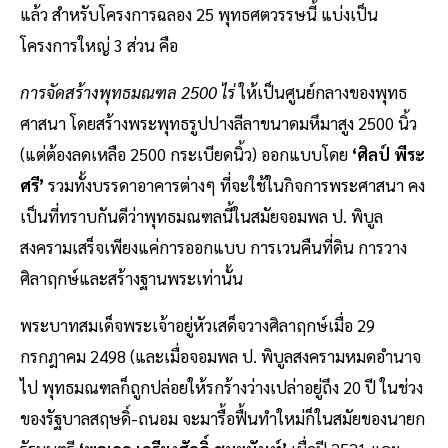
แล้ว สำหรับโครงการฉลอง 25 พุทธศตวรรษนี้ แบ่งเป็น
โครงการใหญ่ 3 ส่วน คือ
การจัดสร้างพุทธมณฑล 2500 ไร่
ให้เป็นศูนย์กลางของพุทธ
ศาสนา โดยสร้างพระพุทธรูปปางลีลาขนาดมหึมาสูง 2500 นิ้ว
(แต่ต้องลดเหลือ 2500 กระเบียดนิ้ว) ออกแบบโดย
‘ศิลป์ พีระ
ศรี’
รวมทั้งบรรดาอาคารต่างๆ ที่จะใช้ในกิจการพระศาสนา คง
เป็นที่ทราบกันดีว่าพุทธมณฑลนี้ในสมัยจอมพล ป. พิบูล
สงครามเสร็จเพียงแค่การออกแบบ การเวนคืนที่ดิน การวาง
ศิลาฤกษ์และสร้างฐานพระเท่านั้น
พระบาทสมเด็จพระเจ้าอยู่หัวเสด็จวางศิลาฤกษ์เมื่อ 29
กรกฎาคม 2498 (และเมื่อจอมพล ป. พิบูลสงครามหมดอำนาจ
ไป พุทธมณฑลก็ถูกปล่อยให้รกร้างว่างเปล่าอยู่ถึง 20 ปี ในช่วง
ของรัฐบาลสฤษดิ์-ถนอม จะมารื้อฟื้นทำใหม่ก็ในสมัยของนายก