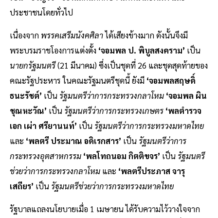
ประชาชนโดยทั่วไป
เนื่องจาก
พรรคเสรีมนังคศิลา
ได้เสียงข้างมาก ดังนั้นจึงมี
พระบรมราชโองการแต่งตั้ง
‘จอมพล ป. พิบูลสงคราม’
เป็น
นายกรัฐมนตรี
(21 มีนาคม) ซึ่งเป็นชุดที่ 26 และชุดสุดท้ายของ
คณะรัฐประหาร ในคณะรัฐมนตรีชุดนี้ ยังมี
‘จอมพลสฤษดิ์
ธนะรัชต์’
เป็น
รัฐมนตรีว่าการกระทรวงกลาโหม
‘จอมพล ผิน
ชุณหะวัณ’
เป็น
รัฐมนตรีว่าการกระทรวงเกษตร
‘พลตำรวจ
เอก เผ่า ศรียานนท์’
เป็น
รัฐมนตรีว่าการกระทรวงมหาดไทย
และ
‘พลตรี ประมาณ อดิเรกสาร’
เป็น
รัฐมนตรีว่าการ
กระทรวงอุตสาหกรรม
‘พลโทถนอม กิตติขจร’
เป็น
รัฐมนตรี
ช่วยว่าการกระทรวงกลาโหม
และ
‘พลตรีประภาส จารุ
เสถียร’
เป็น
รัฐมนตรีช่วยว่าการกระทรวงมหาดไทย
รัฐบาลแถลงนโยบายเมื่อ 1 เมษายน ได้รับความไว้วางใจจาก