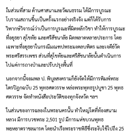
ในส่วนที่สาม
ด้านศาสนาและวัฒนธรรม ได้มีการบูรณะ
โบราณสถานขึ้นเป็นครั้งแรกอย่างจริงจัง แต่ก็ได้รับการ
วิพากษ์วิจารณ์ว่าเป็นการบูรณะที่ผิดหลักวิชา ทำให้การบูรณะ
ที่อยุธยา สุโขทัย และศรีสัชนาลัย ผิดพลาดหลายประการ โดย
เฉพาะที่อยุธยาในกรณีมณฑปพระมงคลบพิตร และเจดีย์วัด
พระศรีสรรเพชร ส่วนที่สุโขทัยและศรีสัชนาลัยนั้นดำเนินการ
ไปแค่การถางป่าและปรับปรุงพื้นที่
นอกจากนี้จอมพล ป. พิบูลสงครามก็ยังจัดให้มีการพิมพ์พระ
ไตรปิฎกฉบับ 25 พุทธศตวรรษ หล่อพระพุทธรูปบูชา 25 พุทธ
ศตวรรษ จัดทำหนังสือประวัติของทุกจังหวัด ฯลฯ
ในส่วนของการฉลองในพระนครนั้น ทำใหญ่โตที่ท้องสนาม
หลวง มีการบวชพระ 2,501 รูป มีการแห่ขบวนพุทธ
พยุหยาตราชลมารค โดยนำเรือพระราชพิธีซึ่งระงับใช้ไปถึง 25