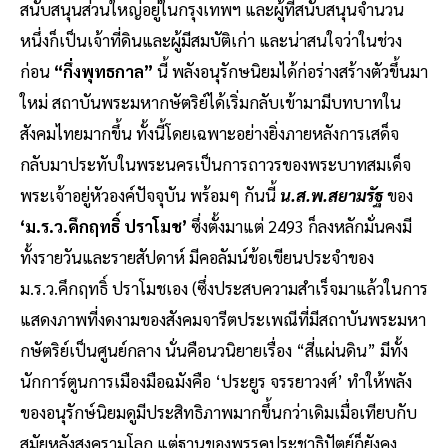
สนับสนุนส่วนใหญ่อยู่ในกรุงเทพฯ และผู้ที่สนับสนุนจำนวน
หนึ่งก็เป็นเจ้าที่ดินและผู้มีสมบัติเก่า และน่าสนใจว่าในช่วง
ก่อน
“กึ่งพุทธกาล”
นี้ พลังอนุรักษนิยมได้ก่อร่างสร้างตัวขึ้นมา
ใหม่ สถาบันพระมหากษัตริย์ได้เริ่มกลับเข้ามามีบทบาทใน
สังคมไทยมากขึ้น ทั้งนี้โดยเฉพาะอย่างยิ่งภายหลังการเสด็จ
กลับมาประทับในพระนครเป็นการถาวรของพระบาทสมเด็จ
พระเจ้าอยู่หัวองค์ปัจจุบัน พร้อมๆ กันนี้
น.ส.พ.สยามรัฐ
ของ
‘ม.ร.ว.คึกฤทธิ์ ปราโมช’
ซึ่งตั้งมาแต่ 2493 ก็ลงหลักมั่นคงมี
ทั้งรายวันและรายสัปดาห์ มีคอลัมน์ข้อเขียนประจำของ
ม.ร.ว.คึกฤทธิ์ ปราโมชเอง (ซึ่งประสบความสำเร็จมาแล้วในการ
แสดงภาพที่งดงามของสังคมจารีตประเพณีที่มีสถาบันพระมหา
กษัตริย์เป็นศูนย์กลาง นั่นคือนวนิยายเรื่อง “สี่แผ่นดิน” มีทั้ง
นักการ์ตูนการเมืองมือฉมังคือ ‘ประยูร จรรยาวงศ์’ ทำให้พลัง
ของอนุรักษ์นิยมดูมีประสิทธิภาพมากขึ้นกว่าเดิมเมื่อเทียบกับ
สมัยหลังสงครามโลก แต่ฐานของพรรคประชาธิปัตย์ก็ยังคง