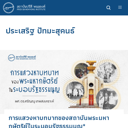
ข้าม
ไป
ยัง
เนื้อหา
ประเสริฐ ปัทมะสุคนธ์
หลัก
การแสวงหาบทบาทของสถาบันพระมหา
กษัตริย์ในระบอบรัฐธรรมนูญ*