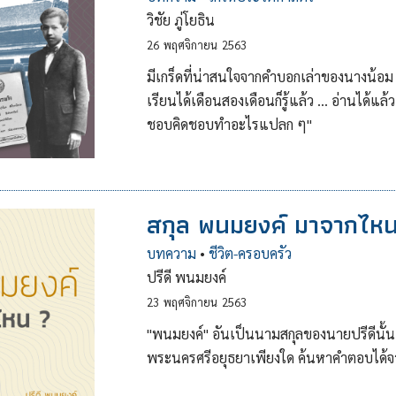
วิชัย ภู่โยธิน
26
พฤศจิกายน
2563
มีเกร็ดที่น่าสนใจจากคำบอกเล่าของนางน้อม ต
เรียนได้เดือนสองเดือนก็รู้แล้ว … อ่านได้แล้ว 
ชอบคิดชอบทำอะไรแปลก ๆ"
สกุล พนมยงค์ มาจากไห
บทความ
•
ชีวิต-ครอบครัว
ปรีดี พนมยงค์
23
พฤศจิกายน
2563
"พนมยงค์" อันเป็นนามสกุลของนายปรีดีนั้น มี
พระนครศรีอยุธยาเพียงใด ค้นหาคำตอบได้จาก