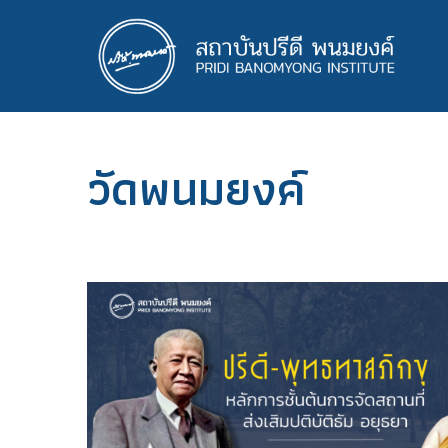
ข้าม
ไป
ยัง
เนื้อหา
หลัก
วัดพนมยงค์