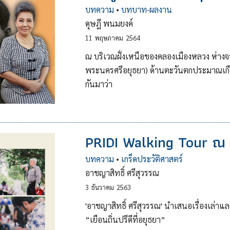
บทความ
•
บทบาท-ผลงาน
ดุษฎี พนมยงค์
11
พฤษภาคม
2564
ณ บริเวณฝั่งเหนือของคลองเมืองหลวง ห่าง
พระนครศรีอยุธยา) ด้านตะวันตกประมาณเกือบ 1 
กันมาว่า
PRIDI Walking Tour ณ ถิ่น
บทความ
•
เกร็ดประวัติศาสตร์
อาชญาสิทธิ์ ศรีสุวรรณ
3
ธันวาคม
2563
'อาชญาสิทธิ์ ศรีสุวรรณ' นำเสนอเรื่องเล่
“เยือนถิ่นปรีดีที่อยุธยา”