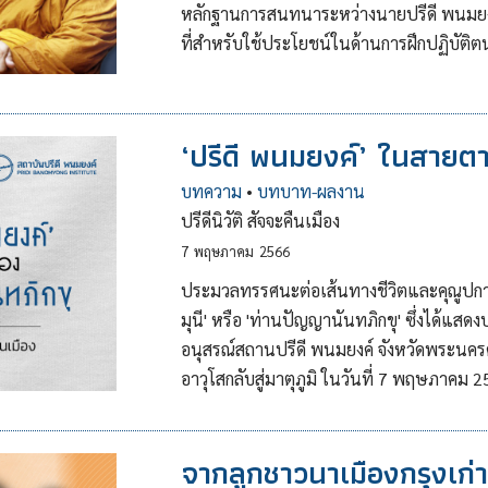
หลักฐานการสนทนาระหว่างนายปรีดี พนมยงค
ที่สำหรับใช้ประโยชน์ในด้านการฝึกปฏิบั
‘ปรีดี พนมยงค์’ ในสายต
บทความ
•
บทบาท-ผลงาน
ปรีดีนิวัติ สัจจะคืนเมือง
7
พฤษภาคม
2566
ประมวลทรรศนะต่อเส้นทางชีวิตและคุณูปกา
มุนี' หรือ 'ท่านปัญญานันทภิกขุ' ซึ่งได้
อนุสรณ์สถานปรีดี พนมยงค์ จังหวัดพระนครศรี
อาวุโสกลับสู่มาตุภูมิ ในวันที่ 7 พฤษภาคม 
จากลูกชาวนาเมืองกรุงเก่