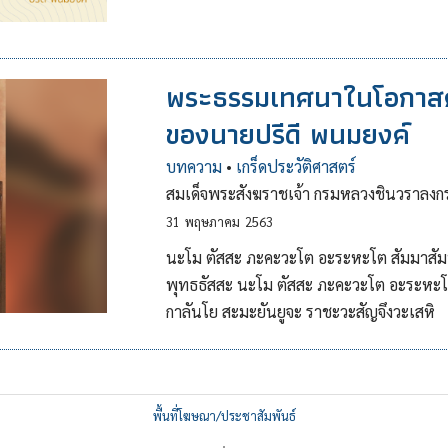
พระธรรมเทศนาในโอกาสค
ของนายปรีดี พนมยงค์
บทความ
•
เกร็ดประวัติศาสตร์
สมเด็จพระสังฆราชเจ้า กรมหลวงชินวราลง
31
พฤษภาคม
2563
นะโม ตัสสะ ภะคะวะโต อะระหะโต สัมมาสัม
พุทธธัสสะ นะโม ตัสสะ ภะคะวะโต อะระหะโต
กาลันโย สะมะยันยูจะ ราชะวะสัญจึงวะเสหิ
พื้นที่โฆษณา/ประชาสัมพันธ์