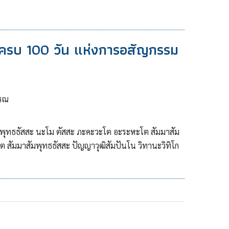
รบ 100 วัน แห่งการอสัญกรรม
กรณ
พุทธธัสสะ นะโม ตัสสะ ภะคะวะโต อะระหะโต สัมมาสัม
 สัมมาสัมพุทธธัสสะ ปัญญาวุฒิสัมปันโน วิทานะวิทิโก