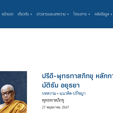
หน้าแรก
เกี่ยวกับ
+
ข่าวสารและบทความ
+
โครงการ
+
คลังข้อมูล
+
Main
navigation
ปรีดี-พุทธทาสภิกขุ หลักกา
บัติธัม อยุธยา
บทความ
•
แนวคิด-ปรัชญา
พุทธทาสภิกขุ
27
พฤษภาคม
2567