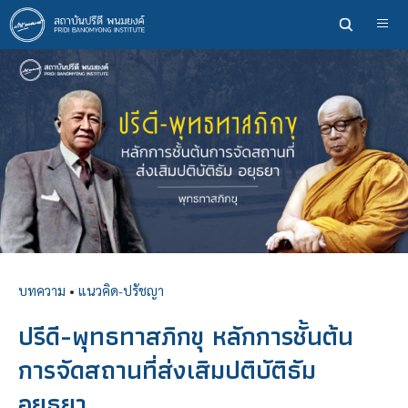
ข้าม
ไป
ยัง
เนื้อหา
หลัก
บทความ
•
แนวคิด-ปรัชญา
ปรีดี-พุทธทาสภิกขุ หลักการชั้นต้น
การจัดสถานที่ส่งเสิมปติบัติธัม
อยุธยา