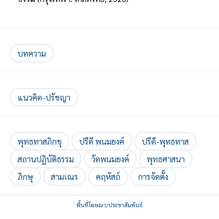
บทความ
แนวคิด-ปรัชญา
พุทธทาสภิกขุ
ปรีดี พนมยงค์
ปรีดี-พุทธทาส
สถานปฏิบัติธรรม
วัดพนมยงค์
พุทธศาสนา
ภิกษุ
สามเณร
คฤหัสถ์
การจัดตั้ง
พื้นที่โฆษณา/ประชาสัมพันธ์