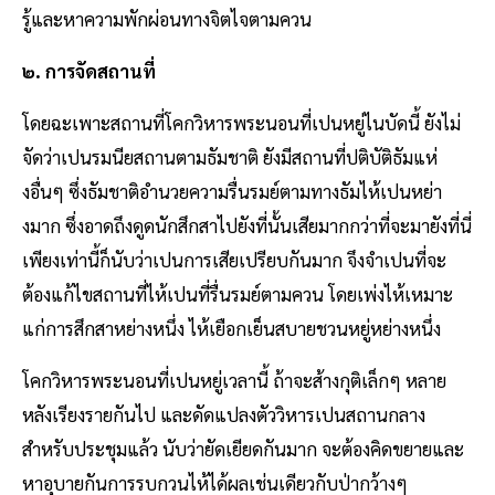
รู้และหาความพักผ่อนทางจิตไจตามควน
๒. การจัดสถานที่
โดยฉะเพาะสถานที่โคกวิหารพระนอนที่เปนหยู่ไนบัดนี้ ยังไม่
จัดว่าเปนรมนียสถานตามธัมชาติ ยังมีสถานที่ปติบัติธัมแห่
งอื่นๆ ซึ่งธัมชาติอำนวยความรื่นรมย์ตามทางธัมไห้เปนหย่า
งมาก ซึ่งอาดถึงดูดนักสึกสาไปยังที่นั้นเสียมากกว่าที่จะมายังที่นี่
เพียงเท่านี้ก็นับว่าเปนการเสียเปรียบกันมาก จึงจำเปนที่จะ
ต้องแก้ไขสถานที่ไห้เปนที่รื่นรมย์ตามควน โดยเพ่งไห้เหมาะ
แก่การสึกสาหย่างหนึ่ง ไห้เยือกเย็นสบายชวนหยู่หย่างหนึ่ง
โคกวิหารพระนอนที่เปนหยู่เวลานี้ ถ้าจะส้างกุติเล็กๆ หลาย
หลังเรียงรายกันไป และดัดแปลงตัววิหารเปนสถานกลาง
สำหรับประชุมแล้ว นับว่ายัดเยียดกันมาก จะต้องคิดขยายและ
หาอุบายกันการรบกวนไห้ได้ผลเช่นเดียวกับป่ากว้างๆ