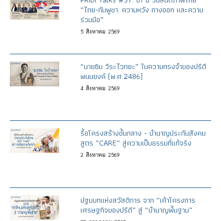
“ไทย-กัมพูชา: ความหวัง ทางออก และความ
ร่วมมือ”
5
สิงหาคม
2569
“นายซิม วีระไวทยะ” ในความทรงจำของปรีดี
พนมยงค์ (พ.ศ.2486)
4
สิงหาคม
2569
รื้อโครงสร้างชั้นกลาง - บำนาญประกันสังคม
สูตร “CARE” สู่ความเป็นธรรมที่แท้จริง
2
สิงหาคม
2569
ปฐมบทแห่งสวัสดิการ จาก “เค้าโครงการ
เศรษฐกิจของปรีดี” สู่ “บำนาญพื้นฐาน”