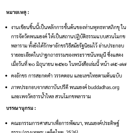
หมายเหตุ :
งานเขียนชิ้นนี้เป็นหลักการชั้นต้นของท่านพุทธทาสภิกขุ ใน
การจัดวัดพนมยงค์ ให้เป็นสถานปฏิบัติธรรมแบบสวนโมกข
พลาราม ทั้งยังได้รักษาอักขรวิธีสมัยรัฐนิยมไว้ อ่านประกอบ
รายละเอียดในปาฐกถาธรรมของพระราชนันทมุนี ซึ่งแสดง
เมื่อวันที่ ๒๐ มิถุนายน ๒๕๒๖ ในหนังสือเล่มนี้ หน้า ๗๕-๗๗
คงอักขร การสะกดคำ วรรคตอน และเลขไทยตามต้นฉบับ
ภาพประกอบจากสถาบันปรีดี พนมยงค์ buddadhas.org
และเพจวัดธารน้ำไหล สวนโมกขพลาราม
บรรณานุกรม :
คณะกรรมการศาสนาเพื่อการพัฒนา, พนมยงค์ประดิษฐ์
ธรรม (กรุงเทพฯ: เคล็ดไทย, 2526)