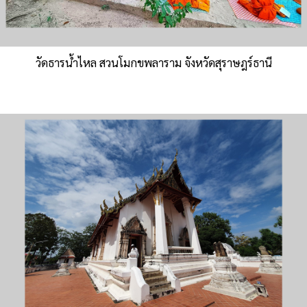
วัดธารน้ำไหล สวนโมกขพลาราม จังหวัดสุราษฎร์ธานี