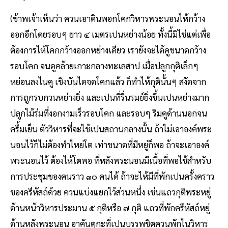
(ข้าพเจ้าเห็นว่า ควนเอาดินพอกโคกวิหารพระนอนไห้กว้าง
ออกอีกโดยรอบๆ ยาว ๔ เมตรเปนหย่างน้อย ทั้งนี้มิไช่แต่เพื่อ
ต้องการไห้โคกกว้างออกหย่างเดียว เรายังจะได้คูขนาดกว้าง
รอบโคก จนดูคล้ายเกาะกลางทะเลสาป เมื่อปลูกกุติเล็กๆ
หย่อนลงไนคู เชิงบันไดจดโคกแล้ว ก็ทำไห้กุตินั้นๆ สงัดจาก
การถูกรบกวนหย่างยิ่ง และเปนที่รื่นรมย์ยิ่งขึ้นเปนหย่างมาก
ปลูกไม้ร่มที่งอกงามเร็วรอบโคก และรอบๆ ริมคูด้านนอกจน
ครึ้มเย็น ตัววิหารที่จะไช้เปนสถานกลางนั้น ถ้าไม่เอาองค์พระ
นอนไว้ก็ไม่ต้องทำไหย่โต เท่าขนาดที่มีหยู่ก็พอ ถ้าจะเอาองค์
พระนอนไว้ ต้องไห้โตพอ ที่หลังพระนอนมีเนื้อที่พอไช้สำหรับ
การประชุมของคนราว ๓๐ คนได้ ถ้าจะไห้มีที่พักเปนครั้งคราว
ของครึหัสถ์ด้วย ควนแบ่งแยกไว้ส่วนหนึ่ง เช่นแถวกุติพระหยู่
ด้านหน้าวิหารประมาน ๕ กุติหรือ ๗ กุติ แถวที่พักครึหัสถ์หยู่
ด้านหลังพระนอน อาคันตุกะที่เปนบรรพชิตควนพักไนวิหาร