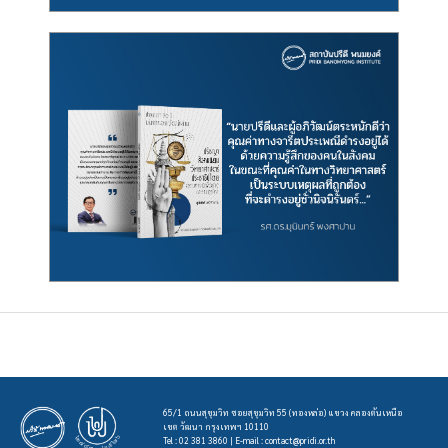
65/1 ถนนสุขุมวิท ซอยสุขุมวิท 55 (ทองหล่อ) แขวง คลองตันเหนือ
เขต วัฒนา กรุงเทพฯ 10110
Tel : 02 381 3860 | E-mail :
contact@pridi.or.th