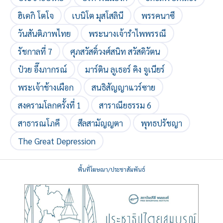
ฮิเดกิ โตโจ
เบนิโต มุสโสลินี
พรรคนาซี
วันสันติภาพไทย
พระนางเจ้ารำไพพรรณี
รัชกาลที่ 7
ศุภสวัสดิ์วงศ์สนิท สวัสดิวัตน
ป๋วย อึ๊งภากรณ์
มาร์ติน ลูเธอร์ คิง จูเนียร์
พระเจ้าช้างเผือก
สนธิสัญญาแวร์ซาย
สงครามโลกครั้งที่ 1
สาราณียธรรม 6
สาธารณโภคี
สีลสามัญญตา
พุทธปรัชญา
The Great Depression
พื้นที่โฆษณา/ประชาสัมพันธ์