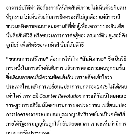
อาจารย์ปรีดีทำ คือต้องการให้เกิดสันติภาวะ ไม่เห็นด้วยกับคน
ที่รุกราน ไม่เห็นด้วยกับการยึดครองที่ไม่ถูกต้อง แต่ถ้ากรณี
ขบวนอหิงสาของมหาตมะคานธีที่ต่อสู้เพื่อเอกราชของอินเดีย
นั่นคือสันติวิธี หรือขบวนการการต่อสู้ของ ดร.มาร์ติน ลูเธอร์ คิง
จูเนียร์ เพื่อสิทธิของคนผิวสี นั่นก็สันติวิธี
“ขบวนการเสรีไทย”
ต้องการให้เกิด
“สันติภาวะ”
ซึ่งเป็นวิธี
การหนึ่งในการสร้างสันติภาพ แล้วการหลอมรวมคนทุกชนชั้น
ซึ่งเดิมหลายคนก็มีความขัดแย้งกัน เพราะต้องเข้าใจว่า
ประเทศไทยหลังการเปลี่ยนแปลงการปกครอง 2475 ไม่ได้สงบ
เท่าไหร่ เพราะมี
Counter Revolution
การอภิวัฒน์โดยคณะ
ราษฎร
การอภิวัฒน์โดยขบวนการของประชาชน เปลี่ยนแปลง
การปกครองจากระบอบสมบูรณาญาสิทธิราชย์มาเป็นกษัตริย์
ภายใต้รัฐธรรมนูญนั้นถูกโต้กลับตลอดเวลา เราจะเห็นว่ามีการ
กบฏและรัฐประหารอยู่