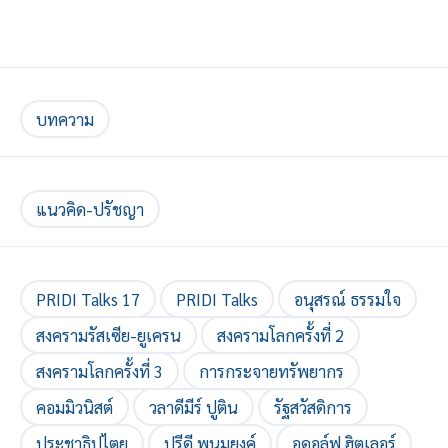
บทความ
แนวคิด-ปรัชญา
PRIDI Talks 17
PRIDI Talks
อนุสรณ์ ธรรมใจ
สงครามรัสเซีย-ยูเครน
สงครามโลกครั้งที่ 2
สงครามโลกครั้งที่ 3
การกระจายทรัพยากร
คอมมิวนิสต์
วลาดีมีร์ ปูติน
รัฐสวัสดิการ
ประชาธิปไตย
ปรีดี พนมยงค์
อดอล์ฟ ฮิตเลอร์