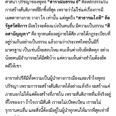
ศาสนา ปรัชญาของพุทธ
“สาราณียธรรม 6”
คือหลักธรรมใน
การสร้างสันติภาพที่ลึกซึ้งที่สุด เพราะว่าไม่ใช่แค่เรื่องการมี
เมตตาทางกาย วาจา ใจ เท่านั้น แต่พูดถึง
“สาธารณโภคี”
คือ
รัฐสวัสดิการ
มีอะไรจะต้องแบ่งปันคนอื่น มีความเป็นธรรม
“สี
ลสามัญญตา”
คือ ทุกคนต้องอยู่ภายใต้ศีล ภายใต้กฎระเบียบที่
อยู่ร่วมกันอย่างเป็นธรรม แล้วถามว่าประเทศไทยนั้นมีกี่
มาตรฐาน เป็นเช่นนี้จะสงบไหม คนเห็นต่างจับยัดติดคุก อย่าง
น้อยคนมีอำนาจจะได้มีสติบ้าง แค่ความเห็นต่างทำไมต้องยัด
คดีให้เขา
อาจารย์ปรีดีมีทั้งความเป็นผู้นำทางการเมืองและเข้าใจพุทธ
ปรัชญา เพราะการจะสร้างสันติภาพได้อย่างแท้จริง จะสร้างแค่
ภายนอกไม่ได้แต่ต้องสร้างที่ภายใน เพราะสันติภาพที่แท้จริงอยู่
ที่ใจของเรา ถ้าใจเรามีสันติ เราจะไม่เบียดเบียน เราจะไม่
รุกรานคนอื่น และสิ่งนี้ต้องมีอยู่ในผู้นำทุกคนให้มากที่สุดเท่าที่