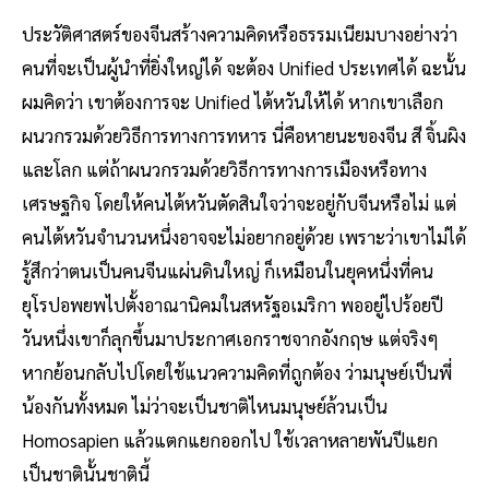
ประวัติศาสตร์ของจีนสร้างความคิดหรือธรรมเนียมบางอย่างว่า
คนที่จะเป็นผู้นำที่ยิ่งใหญ่ได้ จะต้อง Unified ประเทศได้ ฉะนั้น
ผมคิดว่า เขาต้องการจะ Unified ไต้หวันให้ได้ หากเขาเลือก
ผนวกรวมด้วยวิธีการทางการทหาร นี่คือหายนะของจีน สี จิ้นผิง
และโลก แต่ถ้าผนวกรวมด้วยวิธีการทางการเมืองหรือทาง
เศรษฐกิจ โดยให้คนไต้หวันตัดสินใจว่าจะอยู่กับจีนหรือไม่ แต่
คนไต้หวันจำนวนหนึ่งอาจจะไม่อยากอยู่ด้วย เพราะว่าเขาไม่ได้
รู้สึกว่าตนเป็นคนจีนแผ่นดินใหญ่ ก็เหมือนในยุคหนึ่งที่คน
ยุโรปอพยพไปตั้งอาณานิคมในสหรัฐอเมริกา พออยู่ไปร้อยปี
วันหนึ่งเขาก็ลุกขึ้นมาประกาศเอกราชจากอังกฤษ แต่จริงๆ
หากย้อนกลับไปโดยใช้แนวความคิดที่ถูกต้อง ว่ามนุษย์เป็นพี่
น้องกันทั้งหมด ไม่ว่าจะเป็นชาติไหนมนุษย์ล้วนเป็น
Homosapien แล้วแตกแยกออกไป ใช้เวลาหลายพันปีแยก
เป็นชาตินั้นชาตินี้