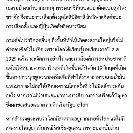
เยอรมนี คนลำบากมากๆ พรรคนาซีที่เสนอแนวคิดแบบสุดโต่ง
ขวาจัด จึงชนะการเลือกตั้ง มุสโสลินีอิตาลี ลัทธิฟาสซิสต์ชนะ
การเลือกตั้ง และญี่ปุ่นเกิดลัทธิทหารนิยม
ถามต่อไปว่าวิกฤตอื่นๆ ถึงขั้นที่ทำให้เกิดสงครามใหญ่หรือไม่
คำตอบคือยังไม่เกิด เพราะโลกได้เรียนรู้บทเรียนจากปี ค.ศ.
1929 แล้วว่าจะจัดการอย่างไร และเรามีองค์การสหประชาชาติ
แต่ไม่ได้หมายความว่าวิกฤตที่เกิดขึ้นหลังโควิด 19 วิกฤตที่เกิด
ขึ้นจากการบุกยูเครนของรัสเซียที่ทำให้ราคาอาหารและน้ำมัน
แพงมาก จะไม่ก่อให้เกิดสงครามโลกครั้งที่ 3 ไม่มีหลักประกัน
อะไร หากเราไม่นำเสนอแนวทางบางสิ่งบางอย่างเพื่อแก้ปัญหา
ซึ่งผมขอเสนอแนวความคิดเรื่องรัฐบาลโลก
หากสำรวจดูจะพบว่า โลกมีสงครามอยู่มากมายทั่วโลก แต่ไม่มี
สงครามใหญ่ยกเว้นกรณีรัสเซีย-ยูเครน เพราะนอกนั้นล้วน