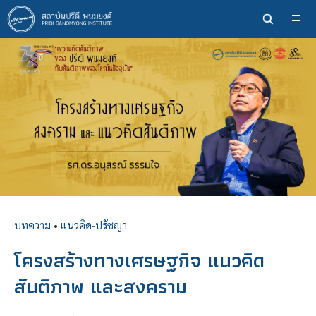
ข้าม
ไป
ยัง
เนื้อหา
หลัก
บทความ
•
แนวคิด-ปรัชญา
โครงสร้างทางเศรษฐกิจ แนวคิด
สันติภาพ และสงคราม