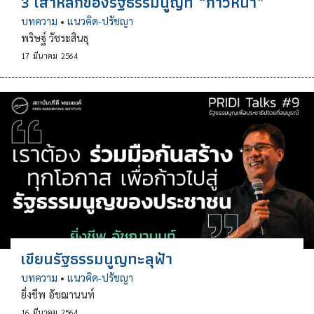
3 เสาหลักของรัฐธรรมนูญที่ “ก้าวหน้า”
บทความ
•
แนวคิด-ปรัชญา
พริษฐ์ วัชระสินธุ
17
มีนาคม
2564
เขียนรัฐธรรมนูญทะลุฟ้า
บทความ
•
แนวคิด-ปรัชญา
ยิ่งชีพ อัชฌานนท์
16
มีนาคม
2564