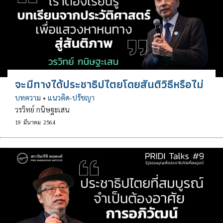
จะมีทางได้ประชาธิปไตยโดยสันติวิธีหรือไม่
บทความ
•
แนวคิด-ปรัชญา
วรวิทย์ กนิษฐะเสน
19
มีนาคม
2564