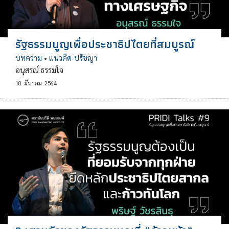
รัฐธรรมนูญเพื่อประชาธิปไตยที่สมบูรณ์
บทความ
•
แนวคิด-ปรัชญา
อนุสรณ์ ธรรมใจ
18
มีนาคม
2564