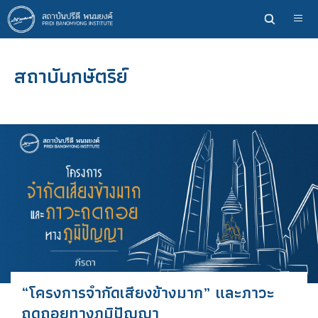
ข้าม
ไป
ยัง
เนื้อหา
สถาบันกษัตริย์
หลัก
“โครงการจำกัดเสียงข้างมาก” และภาวะ
ถดถอยทางภูมิปัญญา