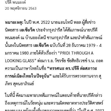
ปรีดี พนมยงค์
20
พฤศจิกายน
2563
หมายเหตุ:
ในปี พ.ศ. 2522 นายแอนโทนี พอล ผู้สื่อข่าว
นิตยสาร
เอเชียวีค
ประจำกรุงปารีส ได้สัมภาษณ์นายปรีดี
พนมยงค์ ณ บ้านอองโตนี ชานกรุงปารีส และนำคำสัมภาษณ์
นั้นลงในนิตยสาร
เอเชียวีค
ฉบับวันที่ 28 ธันวาคม 1979 - 4
มกราคม 1980 ภายใต้หัวเรื่องว่า “PRIDI THROUGH A
LOOKING GLASS” ต่อมา ร.อ. วัชรชัย ชัยสิทธิเวชช์ ร.น. ถอด
ความเป็นภาษาไทยในชื่อ
“ทรรศนะ ดร.ปรีดี ต่อสภาวะ
การณ์เมืองไทยในปัจจุบัน”
และได้รับการตรวจทานจาก สุ
ภัทร สุคนธาภิรมย์
ในที่นี้ คัดมาเฉพาะบทสัมภาษณ์ในตอนท้ายที่นายปรีดีกล่าว
ถึงเหตุการณ์ในวัยหนุ่ม และความผิดพลาดทางประวัติศาสตร์
ของตนเอง พร้อมทั้งที่มาของวาทะอมตะที่ว่า
“ในปี ค.ศ. 1932