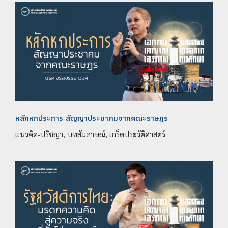
หลักหกประการ สัญญาประชาคมจากคณะราษฎร
แนวคิด-ปรัชญา, บทสัมภาษณ์, เกร็ดประวัติศาสตร์