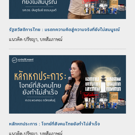
รัฐสวัสดิการไทย : มรดกความคิดสู่ความจริงที่ยังไม่สมบูรณ์
แนวคิด-ปรัชญา, บทสัมภาษณ์
หลักหกประการ : โจทย์ที่สังคมไทยยังทำไม่สำเร็จ
แนวคิด-ปรัชญา, บทสัมภาษณ์