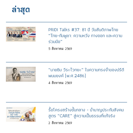
ล่าสุด
PRIDI Talks #37: 81 ปี วันสันติภาพไทย
“ไทย-กัมพูชา: ความหวัง ทางออก และความ
ร่วมมือ”
5
สิงหาคม
2569
“นายซิม วีระไวทยะ” ในความทรงจำของปรีดี
พนมยงค์ (พ.ศ.2486)
4
สิงหาคม
2569
รื้อโครงสร้างชั้นกลาง - บำนาญประกันสังคม
สูตร “CARE” สู่ความเป็นธรรมที่แท้จริง
2
สิงหาคม
2569