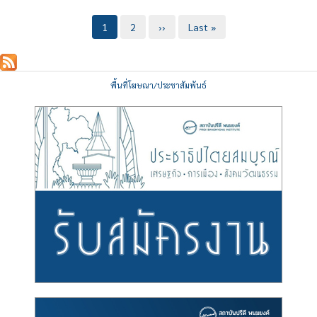
Pagination
Current
1
Page
2
Next
››
Last
Last »
page
page
page
พื้นที่โฆษณา/ประชาสัมพันธ์