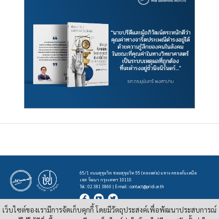
65/1 ถนนสุขุมวิท ซอยสุขุมวิท 55 (ทองหล่อ) แขวง คลองตันเหนือ
เขต วัฒนา กรุงเทพฯ 10110
Tel : 02 381 3860 | E-mail :
contact@pridi.or.th
เว็บไซต์ของเรามีการจัดเก็บคุกกี้ โดยมีวัตถุประสงค์เพื่อพัฒนาประสบการณ์
บทความ รูปภาพ และสื่ออื่นๆ ที่มีสัญลักษณ์ของสถาบันปรีดี พนมยงค์ ในเว็บไซต์
https://pridi.or.th