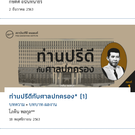
กษิดิศ อนันทนาธร
2
ธันวาคม
2563
ท่านปรีดีกับศาลปกครอง* (1)
บทความ
•
บทบาท-ผลงาน
โภคิน พลกุล**
18
พฤศจิกายน
2563