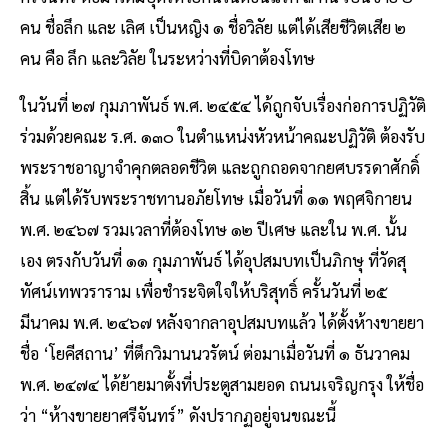
คน ชื่อลึก และ เลิศ เป็นหญิง ๑ ชื่อวิลัย แต่ได้เสียชีวิตเสีย ๒
คน คือ ลึก และวิลัย ในระหว่างที่บิดาต้องโทษ
ในวันที่ ๒๗ กุมภาพันธ์ พ.ศ. ๒๔๕๔ ได้ถูกจับเรื่องก่อการปฏิวัติ
ร่วมด้วยคณะ ร.ศ. ๑๓๐ ในตำแหน่งหัวหน้าคณะปฏิวัติ ต้องรับ
พระราชอาญาจำคุกตลอดชีวิต และถูกถอดจากยศบรรดาศักดิ์
สิ้น แต่ได้รับพระราชทานอภัยโทษ เมื่อวันที่ ๑๑ พฤศจิกายน
พ.ศ. ๒๔๖๗ รวมเวลาที่ต้องโทษ ๑๒ ปีเศษ และใน พ.ศ. นั้น
เอง ตรงกับวันที่ ๑๑ กุมภาพันธ์ ได้อุปสมบทเป็นภิกษุ ที่วัดสุ
ทัศน์เทพวราราม เพื่อชำระจิตใจให้บริสุทธิ์ ครั้นวันที่ ๒๕
มีนาคม พ.ศ. ๒๔๖๗ หลังจากลาอุปสมบทแล้ว ได้ตั้งห้างขายยา
ชื่อ ‘โยคีสถาน’ ที่ตึกวิมานนวรัตน์ ต่อมาเมื่อวันที่ ๑ ธันวาคม
พ.ศ. ๒๔๗๔ ได้ย้ายมาตั้งที่ประตูสามยอด ถนนเจริญกรุง ให้ชื่อ
ว่า “ห้างขายยาศรีจันทร์” ดังปรากฏอยู่จนขณะนี้