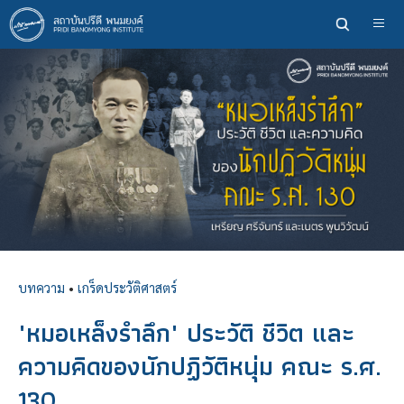
ข้าม
ไป
ยัง
เนื้อหา
หลัก
บทความ
•
เกร็ดประวัติศาสตร์
"หมอเหล็งรำลึก" ประวัติ ชีวิต และ
ความคิดของนักปฏิวัติหนุ่ม คณะ ร.ศ.
130