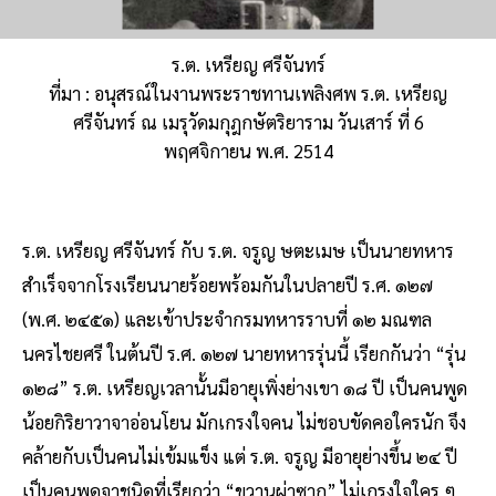
ร.ต. เหรียญ ศรีจันทร์
ที่มา : อนุสรณ์ในงานพระราชทานเพลิงศพ ร.ต. เหรียญ
ศรีจันทร์ ณ เมรุวัดมกุฎกษัตริยาราม วันเสาร์ ที่ 6
พฤศจิกายน พ.ศ. 2514
ร.ต. เหรียญ ศรีจันทร์ กับ ร.ต. จรูญ ษตะเมษ เป็นนายทหาร
สำเร็จจากโรงเรียนนายร้อยพร้อมกันในปลายปี ร.ศ. ๑๒๗
(พ.ศ. ๒๔๕๑) และเข้าประจำกรมทหารราบที่ ๑๒ มณฑล
นครไชยศรี ในต้นปี ร.ศ. ๑๒๗ นายทหารรุ่นนี้ เรียกกันว่า “รุ่น
๑๒๘” ร.ต. เหรียญเวลานั้นมีอายุเพิ่งย่างเขา ๑๘ ปี เป็นคนพูด
น้อยกิริยาวาจาอ่อนโยน มักเกรงใจคน ไม่ชอบขัดคอใครนัก จึง
คล้ายกับเป็นคนไม่เข้มแข็ง แต่ ร.ต. จรูญ มีอายุย่างขึ้น ๒๔ ปี
เป็นคนพูดจาชนิดที่เรียกว่า “ขวานผ่าซาก” ไม่เกรงใจใคร ๆ