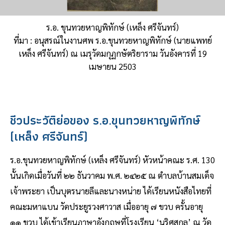
ร.อ. ขุนทวยหาญพิทักษ์ (เหล็ง ศรีจันทร์)
ที่มา : อนุสรณ์ในงานศพ ร.อ.ขุนทวยหาญพิทักษ์ (นายแพทย์
เหล็ง ศรีจันทร์) ณ เมรุวัดมกุฏกษัตริยาราม วันอังคารที่ 19
เมษายน 2503
ชีวประวัติย่อของ ร.อ.ขุนทวยหาญพิทักษ์
(เหล็ง ศรีจันทร์)
ร.อ.ขุนทวยหาญพิทักษ์ (เหล็ง ศรีจันทร์) หัวหน้าคณะ ร.ศ. 130
นั้นเกิดเมื่อวันที่ ๒๒ ธันวาคม พ.ศ. ๒๔๒๕ ณ ตำบลบ้านสมเด็จ
เจ้าพระยา เป็นบุตรนายลีและนางหน่าย ได้เรียนหนังสือไทยที่
คณะมหาแบน วัดประยูรวงศาวาส เมื่ออายุ ๗ ขวบ ครั้นอายุ
๑๑ ขวบ ได้เข้าเรียนภาษาอังกฤษที่โรงเรียน ‘นริศสกูล’ ณ วัด