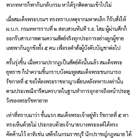
พวกทหารก็พากันกลับกรม หาได้รุกติดตามเข้าไปไม่
เมื่อสมเด็จพระบรมฯ ทรงทราบเหตุจากมหาดเล็ก ก็รับสั่งให้
ผ.บ.ก. กรมทหารราบที่ ๒ สอบสวนทันที ร.อ. โสม ผู้ผ่านศึกก็
ออกรับสารภาพตามความสัตย์จริงทุกประการอย่างลูกผู้ชาย
เลยพากันถูกขังทั้ง ๕ คน เพื่อรอคำสั่งผู้บังคับบัญชาต่อไป
ครั้นรุ่งขึ้น เมื่อความปรากฏเป็นสัตย์ดังนั้นแล้ว สมเด็จพระ
ยุพราช ก็นำความขึ้นกราบบังคมทูลสมเด็จพระชนกนารถ
รัชกาลที่ ๕ ขอให้ลงพระราชอาญาเฆี่ยนหลังทหารเหล่านั้น
ตามประเพณีจารีตนครบาลในฐานทำการอุกอาจถึงหน้าประตู
วังของพระรัชทายาท
​เท่าที่ทราบมาว่า ชั้นแรก สมเด็จพระเจ้าอยู่หัว รัชกาลที่ ๕ หา
ทรงเห็นด้วยไม่ ประกอบด้วยเจ้านายบางพระองค์ได้ทรง
คัดค้านไว้ อาทิเช่น เสด็จในกรมราชบุรี นักปราชญ์กฎหมาย ได้