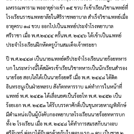
มหรรณพาราม พออายุย่างเข้า ๑๕ ขวบ ก็เข้าเรียนวิชาแพทย์ที่
โรงเรียนราชแพทยาลัยในศิริราชพยาบาล สำเร็จวิชาแพทย์เมื่อ
อายุครบ ๑๘ ขวบ ออกไปเป็นแพทย์ประจำโรงพยาบาล
ศรีราชา เมื่อ พ.ศ.๒๔๔๔ ครั้นพ.ศ. ๒๔๔๖ ได้เข้าเป็นแพทย์
ประจำโรงเรียนฝึกหัดครูบ้านสมเด็จเจ้าพระยา
ปี พ.ศ.๒๔๔๗ เป็นนายแพทย์ตรีประจำโรงเรียนนายร้อยทหาร
บก ในระหว่างนี้ได้สมัครเข้าเรียนวิชาทหารเป็นนักเรียนสำรอง
นายร้อย สอบไล่ได้เป็นนายร้อยตรี เมื่อ พ.ศ. ๒๔๔๘ ได้ติด
อินทรธนูเป็นฝ่ายพลรบ สังกัดทหารราบ แต่ทำการในหน้าที่
แพทย์ พ.ศ. ๒๔๕๑ ได้เลื่อนยศเป็นร้อยโท พ.ศ. ๒๔๕๒ เป็น
ร้อยเอก พ.ศ. ๒๔๕๓ ได้รับบรรดาศักดิ์เป็นขุนทวยหาญพิทักษ์
มีตำแหน่งเป็นผู้บังคับกองพยาบาลโรงเรียนนายร้อยทหารบก
ทั้ง ๒ โรงเรียน ​เมื่อ พ.ศ. ๒๔๔๘ ได้ทำการสมรสกับนางอบ
ศรีจันทร์ ต่อมาได้มีบุตรด้วยกันในตอนแรก ๓ คน เป็นชาย ๒