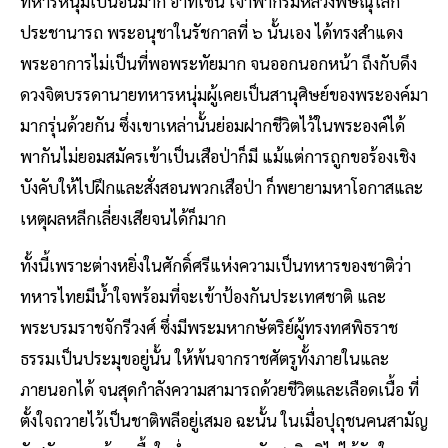
ทหารหนุ่มเป็นอันมาก อาทิเช่น เจ้าฟ้ากรมหลวงพิษณุโลก
ประชานารถ พระอนุชาในรัชกาลที่ ๖ นั้นเอง ได้ทรงสำแดง
พระอาการไม่เป็นที่พอพระทัยมาก จนออกนอกหน้า ถึงกับดึง
ดวงจิตบรรดานายทหารหนุ่มผู้เคยเป็นสานุศิษย์ของพระองค์มา
มากรุ่นด้วยกัน ซึ่งเขาเหล่านั้นย่อมฝากชีวิตไว้ในพระองค์ได้
พากันไม่ยอมสมัครเข้าเป็นเสือป่าก็มี แม้แต่การถูกขอร้องเชิง
บังคับให้ไปฝึกและสั่งสอนพวกเสือป่า ก็พยายามหาโอกาสและ
เหตุผลหลีกเลี่ยงเสียจนได้ก็มาก
ทั้งนี้เพราะต่างหยิ่งในศักดิ์ศรีแห่งความเป็นทหารของชาติว่า
ทหารไทยมีน้ำใจพร้อมที่จะเข้าป้องกันประเทศชาติ และ
พระบรมราชจักรีวงศ์ ซึ่งมีพระมหากษัตริย์ผู้ทรงทศพิธราช
ธรรมเป็นประมุขอยู่นั้น ให้พ้นจากราชศัตรูทั้งภายในและ
ภายนอกได้ จนสุดกำลังความสามารถด้วยชีวิตและเลือดเนื้อ ที่
ตั้งใจถวายไว้เป็นชาติพลีอยู่เสมอ ฉะนั้น ในเมื่อปุถุชนคนสามัญ