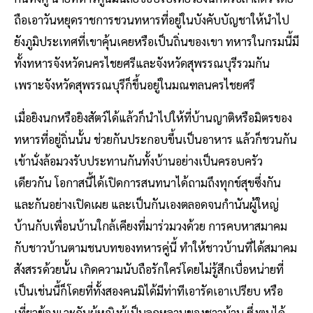
ถือเอาวันหยุดราชการชวนทหารที่อยู่ในบังคับบัญชาให้นำไป
ยังภูมิประเทศที่เขาคุ้นเคยหรือเป็นถิ่นของเขา ทหารในกรมนี้มี
ทั้งทหารจังหวัดนครไชยศรีและจังหวัดสุพรรณบุรีรวมกัน
เพราะจังหวัดสุพรรณบุรีก็ขึ้นอยู่ในมณฑลนครไชยศรี
เมื่อยิงนกหรือยิงสัตว์ได้แล้วก็นำไปให้ที่บ้านญาติหรือมิตรของ
ทหารที่อยู่ถิ่นนั้น ช่วยกันประกอบขึ้นเป็นอาหาร แล้วก็ชวนกัน
เข้านั่งล้อมวงรับประทานกันทั้งบ้านอย่างเป็นครอบครัว
เดียวกัน โอกาสนี้ได้เปิดการสนทนาได้ถามถึงทุกข์สุขซึ่งกัน
และกันอย่างเปิดเผย และเป็นกันเองตลอดจนกำนันผู้ใหญ่
บ้านกับเพื่อนบ้านใกล้เคียงที่มาร่วมวงด้วย การคบหาสมาคม
กับชาวบ้านตามชนบทของทหารคู่นี้ ทำให้ชาวบ้านที่ได้สมาคม
สังสรรด้วยนั้น เกิดความนับถือรักใคร่โดยไม่รู้สึกเบื่อหน่ายที่
เป็นเช่นนี้ก็โดยที่ทั้งสองคนมิได้มีท่าทีเอารัดเอาเปรียบ หรือ
เที่ยวข้องแวะกับผู้หญิงผู้เป็นลูกหลานของชาวบ้าน ซึ่งตนได้