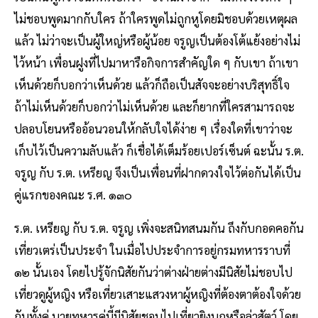
ไม่ชอบพูดมากกับใคร ถ้าใครพูดไม่ถูกหูโดยมิชอบด้วยเหตุผล
แล้ว ไม่ว่าจะเป็นผู้ใหญ่หรือผู้น้อย จรูญเป็นต้องโต้แย้งอย่างไม่
ไว้หน้า เพื่อนฝูงที่ไปมาหารือกิจการสำคัญใด ๆ กับเขา ถ้าเขา
เห็นด้วยก็บอกว่าเห็นด้วย แล้วก็ถือเป็นสัจจะอย่างบริสุทธิ์ใจ
ถ้าไม่เห็นด้วยก็บอกว่าไม่เห็นด้วย และก็ยากที่ใครสามารถจะ
ปลอบโยนหรืออ้อนวอนให้กลับใจได้ง่าย ๆ เรื่องใดที่เขาว่าจะ
เก็บไว้เป็นความลับแล้ว ก็เชื่อได้เต็มร้อยเปอร์เซ็นต์ ฉะนั้น ร.ต.
จรูญ กับ ร.ต. เหรียญ จึงเป็นเพื่อนที่ฝากดวงใจไว้ต่อกันได้เป็น
คู่แรกของคณะ ร.ศ. ๑๓๐
ร.ต. เหรียญ กับ ร.ต. จรูญ เพิ่งจะสนิทสนมกัน ถึงกับกอด​คอกัน
เที่ยวเตร่เป็นประจำ ในเมื่อไปประจำการอยู่กรมทหารราบที่
๑๒ นั้นเอง โดยไปรู้จักนิสัยกันว่าต่างฝ่ายต่างมีนิสัยไม่ชอบไป
เที่ยวดูผู้หญิง หรือเที่ยวเสาะแสวงหาผู้หญิงที่ต้องตาต้องใจด้วย
กันทั้งคู่ นายทหารคู่นี้มีนิสัยชอบไปเที่ยวยิงนกหรือล่าสัตว์ โดย