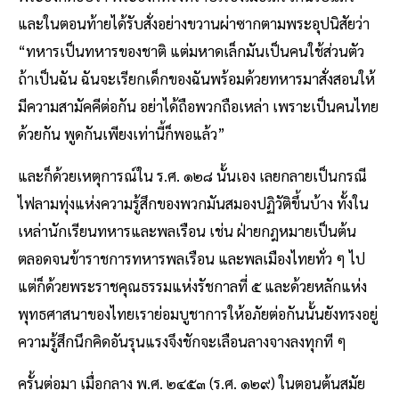
และในตอนท้ายได้รับสั่งอย่างขวานผ่าซากตามพระอุปนิสัยว่า
“ทหารเป็นทหารของชาติ แต่มหาดเล็กมันเป็นคนใช้ส่วนตัว
ถ้าเป็นฉัน ฉันจะเรียกเด็กของฉันพร้อมด้วยทหารมาสั่งสอนให้
มีความสามัคคีต่อกัน อย่าได้ถือพวกถือเหล่า เพราะเป็นคนไทย
ด้วยกัน พูดกันเพียงเท่านี้ก็พอแล้ว”
และก็ด้วยเหตุการณ์ใน ร.ศ. ๑๒๘ นั้นเอง เลยกลายเป็นกรณี
ไฟลามทุ่งแห่งความรู้สึกของพวกมันสมองปฏิวัติขึ้นบ้าง ทั้งใน
เหล่านักเรียนทหารและพลเรือน เช่น ฝ่ายกฎหมายเป็นต้น
ตลอดจนข้าราชการทหารพลเรือน และพลเมืองไทยทั่ว ๆ ไป
แต่ก็ด้วยพระราชคุณธรรมแห่งรัชกาลที่ ๕ และด้วยหลักแห่ง
พุทธศาสนาของไทยเราย่อม​บูชาการให้อภัยต่อกันนั้นยังทรงอยู่
ความรู้สึกนึกคิดอันรุนแรงจึงชักจะเลือนลางจางลงทุกที ๆ
ครั้นต่อมา เมื่อกลาง พ.ศ. ๒๔๕๓ (ร.ศ. ๑๒๙) ในตอนต้นสมัย