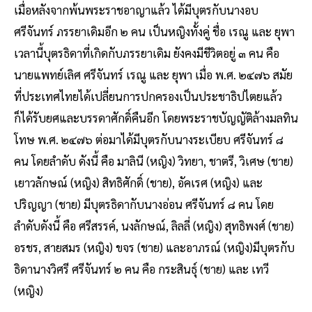
เมื่อหลังจากพ้นพระราชอาญาแล้ว ได้มีบุตรกับนางอบ
ศรีจันทร์ ภรรยาเดิมอีก ๒ คน เป็นหญิงทั้งคู่ ชื่อ เรณู และ ยุพา
เวลานี้บุตรธิดาที่เกิดกับภรรยาเดิม ยังคงมีชีวิตอยู่ ๓ คน คือ
นายแพทย์เลิศ ศรีจันทร์ เรณู และ ยุพา เมื่อ พ.ศ. ๒๔๗๖ สมัย
ที่ประเทศไทยได้เปลี่ยนการปกครองเป็นประชาธิปไตยแล้ว
ก็ได้รับยศและบรรดาศักดิ์คืนอีก โดยพระราชบัญญัติล้างมลทิน
โทษ พ.ศ. ๒๔๗๖ ​ต่อมาได้มีบุตรกับนางระเบียบ ศรีจันทร์ ๘
คน โดยลำดับ ดังนี้ คือ มาลินี (หญิง) วิทยา, ชาตรี, วิเศษ (ชาย)
เยาวลักษณ์ (หญิง) สิทธิศักดิ์ (ชาย), อัคเรศ (หญิง) และ
ปริญญา (ชาย) มีบุตรธิดากับนางอ่อน ศรีจันทร์ ๘ คน โดย
ลำดับดังนี้ คือ ศรีสรรค์, นงลักษณ์, ลิลลี่ (หญิง) สุทธิพงศ์ (ชาย)
อรชร, สายสมร (หญิง) ขจร (ชาย) และอาภรณ์ (หญิง)มีบุตรกับ
ธิดานางวิศรี ศรีจันทร์ ๒ คน คือ กระสินธุ์ (ชาย) และ เทวี
(หญิง)