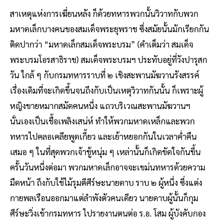
สาเหตุแห่งการเฆี่ยนหลัง ก็ด้วยทหารพวกนั้นวิวาทกับพวก
มหาดเล็กบางคนของสมเด็จพระยุพราช ซึ่งสมัยนั้นมักเรียกกัน
ติดปากว่า “มหาดเล็กสมเด็จพระบรม” (คำเต็มว่า สมเด็จ
พระบรมโอรสาธิราช) สมเด็จพระบรมฯ ประทับอยู่ที่วังปารุสก
วัน ใกล้ ๆ กับกรมทหารราบที่ ๒ เชิงสะพานมัฆวานรังสรรค์
เรื่องเดิมที่จะเกิดขึ้นจนถึงกับเป็นเหตุวิวาทกันนั้น ก็เพราะผู้
หญิงขายหมากสมัดคนหนึ่ง แถวบริเวณสะพานมัฆวานฯ
นั่นเองเป็นเชื้อเพลิงเสน่ห์ ทำให้พวกมหาดเหล็กและพวก
ทหารไปคลอเคลียพูดเกี้ยว และเย้าหยอกกันในเวลาค่ำคืน
เสมอ ๆ ในที่สุดพวกเจ้าชู้หนุ่ม ๆ เหล่านั้นก็เกิดขัดใจกันขึ้น
ครั้นวันหนึ่งต่อมา พวกมหาดเล็กอาจจะเขม่นทหารด้วยความ
มืดหน้า ถึงกับใช้ไม้รุมตีศีร์ษะนายดาบ ราบ ๒ ผู้หนึ่ง ซึ่งแต่ง
กายพลเรือนออกมาแต่ลำพังตัวคน​เดียว นายดาบผู้นั้นก็กุม
ศีร์ษะวิ่งเข้ากรมทหาร ไปรายงานตนต่อ ร.อ. โสม ผู้บังคับกอง