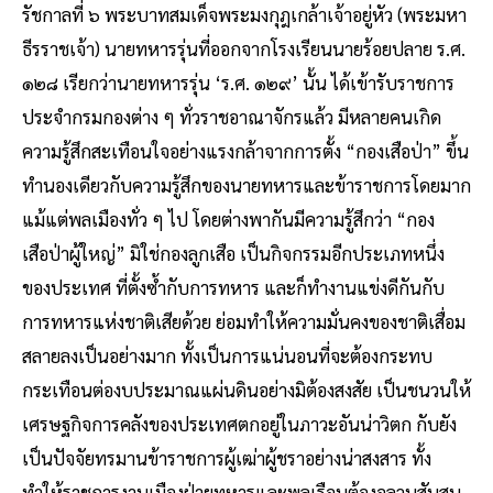
รัชกาลที่ ๖ พระบาทสมเด็จพระมงกุฎเกล้าเจ้าอยู่หัว (พระมหา
ธีรราชเจ้า) นายทหารรุ่นที่ออกจากโรงเรียนนายร้อยปลาย ร.ศ.
๑๒๘ เรียกว่านายทหารรุ่น ‘ร.ศ. ๑๒๙’ นั้น ได้เข้ารับราชการ
ประจำกรมกองต่าง ๆ ทั่วราชอาณาจักรแล้ว มีหลายคนเกิด
ความรู้สึกสะเทือนใจอย่างแรงกล้าจากการตั้ง “กองเสือป่า” ขึ้น
ทำนองเดียวกับความรู้สึกของนายทหารและข้าราชการโดยมาก
แม้แต่พลเมืองทั่ว ๆ ไป โดยต่างพากันมีความรู้สึกว่า “กอง
เสือป่าผู้ใหญ่” มิใช่กองลูกเสือ เป็นกิจกรรมอีกประเภทหนึ่ง
ของประเทศ ที่ตั้งซ้ำกับการทหาร และก็ทำงานแข่งดีกันกับ
การทหารแห่งชาติเสียด้วย ย่อมทำให้ความมั่นคงของชาติเสื่อม
สลายลงเป็นอย่างมาก ทั้งเป็นการแน่นอนที่จะต้องกระทบ
กระเทือนต่องบประมาณแผ่นดินอย่างมิต้องสงสัย เป็นชนวนให้
เศรษฐกิจการคลังของประเทศตกอยู่ในภาวะอันน่าวิตก กับยัง
เป็นปัจจัยทรมานข้าราชการผู้เฒ่าผู้ชราอย่างน่าสงสาร ทั้ง
ทำให้ราชการงานเมืองฝ่ายทหารและพลเรือนต้องอลวนสับสน