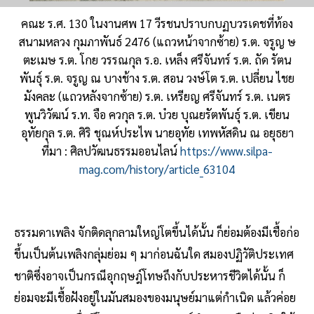
คณะ ร.ศ. 130 ในงานศพ 17 วีรชนปราบกบฏบวรเดชที่ท้อง
สนามหลวง กุมภาพันธ์ 2476 (แถวหน้าจากซ้าย) ร.ต. จรูญ ษ
ตะเมษ ร.ต. โกย วรรณกุล ร.อ. เหล็ง ศรีจันทร์ ร.ต. ถัด รัตน
พันธุ์ ร.ต. จรูญ ณ บางช้าง ร.ต. สอน วงษ์โต ร.ต. เปลี่ยน ไชย
มังคละ (แถวหลังจากซ้าย) ร.ต. เหรียญ ศรีจันทร์ ร.ต. เนตร
พูนวิวัฒน์ ร.ท. จือ ควกุล ร.ต. บ๋วย บุณยรัตพันธุ์ ร.ต. เขียน
อุทัยกุล ร.ต. ศิริ ชุณห์ประไพ นายอุทัย เทพหัสดิน ณ อยุธยา
ที่มา : ศิลปวัฒนธรรมออนไลน์
https://www.silpa-
mag.com/history/article_63104
ธรรมดาเพลิง จักติดลุกลามใหญ่โตขึ้นได้นั้น ก็ย่อมต้องมีเชื้อก่อ
ขึ้นเป็นต้นเพลิงกลุ่มย่อม ๆ มาก่อนฉันใด สมองปฏิวัติประเทศ
ชาติซึ่งอาจเป็นกรณีอุกฤษฎ์โทษถึงกับประหารชีวิตได้นั้น ก็
ย่อมจะมีเชื้อฝังอยู่ในมันสมองของมนุษย์มาแต่กำเนิด แล้วค่อย