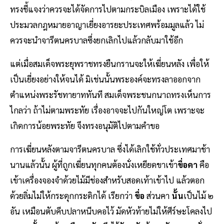
ทรงชี้แจงว่าควรจะได้จัดการไปตามกระบิลเมือง เพราะได้ใช้
ประมวลกฎหมายอาญาเยี่ยงอารยะประเทศพร้อมมูลแล้ว ไม่
ควรจะนำจารีตนครบาลซึ่งยกเลิกไปแล้วกลับมาใช้อีก
แต่เมื่อสมเด็จพระยุพราชทรงยืนกรานจะให้เฆี่ยนหลัง เพื่อให้
เป็นเยี่ยงอย่างให้จนได้ มิเช่นนั้นพระองค์จะทรงลาออกจาก
ตำแหน่งพระรัชทายาททันที สมเด็จพระชนกนาถทรงเห็นการ
ไกลว่า ถ้าไม่ตามพระทัย เรื่องอาจจะไปกันใหญ่โต เพราะจะ
เกิดการน้อยพระทัย จึงทรงอนุมัติไปตามคำขอ
การเฆี่ยนหลังตามจารีตนครบาล ซึ่งได้เลิกใช้ทั่วประเทศมาช้า
นานแล้วนั้น ผู้ที่ถูกเฆี่ยนทุกคนต้องนั่งเหยียดขาเข้า
ขื่อคา
คือ
เข้าเครื่องจองจำด้วยไม้มีช่องสำหรับสอดเท้าเข้าไป แล้วตอก
ด้วยลิ่มไม่ให้กระดุกกระดิกได้ เรียกว่า
ขื่อ
ส่วนคา
นั้น
เป็นไม้ ๒
อัน เหมือนตับคีบปลาหนีบคอไว้ มัดหัวท้ายไม่ให้ศีร์ษะโคลงไป