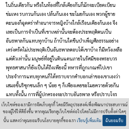
ในถิ่นเดียวกัน หรือในท้องที่ใกล้เคียงกันก็มักจะเบียดเบียน
ข่มเหง รบกวนกันเอง ปล้นกันเอง ขะโมยกันเอง พวกผู้ชาย
คะนองก็ฉุดคร่าทำอนาจารหญิงบ้างใกล้เรือนเคียงกันเอง จึง
เลยเป็นการจำเป็นที่เขาเหล่านั้นจะต้องประพฤติตนเป็น
อันธพาลกันแทบทุกบ้าน ถ้าบ้านใดขืนบำเพ็ญศีลธรรมอย่าง
เคร่งครัดไม่ประพฤติเป็นอันธพาลตอบโต้เขาบ้าง ก็มีหวังเหลือ
แต่ตัวเท่านั้น มนุษย์ที่อยู่ในดินแดนภายในรัศมีของพระบวร
พุทธศาสนาก็ยังเป็นได้ถึงเพียงนี้ ทหารที่ถูกเกณฑ์ไปเขา
ประจำการแทบทุกคนก็ได้ทราบจากคำบอกเล่าของเขาเองว่า
เสมอขั้นริซุกซนเล็ก ๆ น้อย ๆ ก็เพียงเคยขะโมยควายด้วยกัน
แทบทั้งนั้น การที่ผู้ปกครองจะปราบอันธพาล หรือปราบโจร
ผู้ร้ายให้ราบคาบนั้น ในชั้นต้นจะต้องใช้หมัดเด็ดปราบอ้ายโจร
เว็บไซต์ของเรามีการจัดเก็บคุกกี้ โดยมีวัตถุประสงค์เพื่อพัฒนาประสบการณ์
อาตมะให้มันอยู่หมัดลงไปเสียก่อน แล้วโจรจำพวกสาวกของอา
ของผู้ใช้ให้ดียิ่งขึ้น หากคุณเรียกดูเว็บไซต์ต่อไปโดยไม่มีการปรับตั้งค่าใดๆ
ตมะและใครอื่น ๆ รวมทั้งเหล่าพี่น้องอันธพาลทั้งหลายมันจะ
นั้น แสดงว่าคุณยอมรับนโยบายคุกกี้ของเรา
เรียนรู้เพิ่มเติม
ฉันยอมรับ