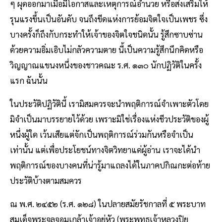
ๆ ผุดออกมาเมื่อมีโอกาสและเหตุการณ์อำนวย หรือส่งเสริมให้
รุนแรงขึ้นเป็นอันดับ จนถึงขีดแห่งการย้อมจิตใจเป็นเพชร ซึ่ง
บางครั้งก็ถึงกับกระทำให้เจ้าของจิตใจชนิดนั้น รู้สึกซาบซ่าน
ด้วยความอิ่มเอิบไม่กลัวความตาย นี้เป็นความรู้สึกนึกคิดหรือ
วิญญาณแขนงหนึ่งของชาวคณะ ร.ศ. ๑๓๐ นักปฏิวัติในครั้ง
แรก ฉันนั้น
ในประวัติปฏิวัตินี้ เรามิสมควรจะนำพฤติการณ์จำเพาะตัวโดย
มิจำเป็นมาบรรยายไว้ด้วย เพราะมิใช่เรื่องแห่งชีวประวัติของผู้
หนึ่งผู้ใด เว้นเสียแต่จักเป็นพฤติการณ์ร่วมกันหรือจำเป็น
เท่านั้น แต่เพื่อประโยชน์ทางจิตวิทยาแด่ผู้อ่าน เราจะได้นำ
พฤติการณ์ของบางคนที่น่ารู้มาแถลงได้ในภาคปกิณกะต่อท้าย
ประวัติบ้างตามสมควร
ณ พ.ศ. ๒๔๕๒ (ร.ศ. ๑๒๘) ในปลายสมัยรัชกาลที่ ๕ พระบาท
สมเด็จพระจุลจอมเกล้าเจ้าอยู่หัว (พระพุทธเจ้าหลวงปิย