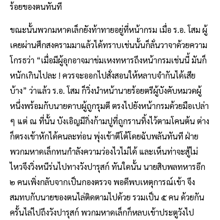
ร้อยของตนทันที
ขณะนั้นพวกมหาดเล็กยังท้าทายอยู่ที่หน้ากรม เมื่อ ร.อ. โสม ผู้
เคยผ่านศึกสงครามมาแล้วได้ทราบเช่นนั้นก็ลั่นวาจาด้วยความ
โกรธว่า “เมื่อมีผู้อุกอาจมาข่มเหงทหารถึงหน้ากรมเช่นนี้ มันก็
หนักเกินไปละ ! ควรจะออกไปสั่งสอนให้หลาบจำกันได้เสีย
บ้าง” ว่าแล้ว ร.อ. โสม ก็วิ่งนำหน้านายร้อยตรีผู้บังคับหมวดผู้
หนึ่งพร้อมกับนายดาบผู้ถูกรุมตี ตรงไปยังหน้ากรมด้วยมือเปล่า
ๆ แต่ ณ ที่นั้น บังเอิญมีกิ่งก้ามปูที่ถูกรานทิ้งไว้ตามโคนต้น ต่าง
ก็ตรงเข้าหักได้คนละท่อน พุ่งเข้าตีโต้โดยฉับพลันทันที ฝ่าย
พวกมหาดเล็กทนกำลังความว่องไวไม่ได้ และเห็นท่าจะสู้ไม่
ไหวจึงวิ่งหนีร่นไปทางวังปารุสก์ ทันใดนั้น นายสิบพลทหารอีก
๒ คนเพิ่งกลับจากเป็นกองตรวจ พอดีพบเหตุการณ์เข้า จึง
สมทบกับนายของตนไล่ติดตามไปด้วย รวมเป็น ๕ คน ด้วยกัน
ครั้นไล่ไปถึงวังปารุสก์ พวกมหาดเล็กก็หลบเข้าประตูวังไป