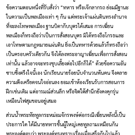
ข้อความตอนหนึ่งที่รับสั่งว่า ​“ทหาร หรือเจ๊กลากรถ ย่อมมีฐานะ
ในความเป็นพลเมืองเท่า ๆ กัน แต่พระเจ้าแผ่นดินทรงอำนาจ
ที่จะลงโทษพลเมือง ฐานบิดากับบุตรได้เสมอ การเฆี่ยน
พลเมืองก็ทรงถือว่าเป็นการสั่งสอนบุตร มิได้ทรงถือโกรธและ
เอาโทษตามกฎหมายแผ่นดิน ยิ่งเป็นทหารด้วยแล้วก็ทรงถือว่า
เป็นครอบครัวเดียวกัน จึงได้ลงพระอาญาเฆี่ยนเพื่อการสั่งสอน
เท่านั้น แล้วอาจจะทรงชุบเลี้ยงต่อไปอีกก็ได้” ด้วยข้อความอัน
ซาบซึ้งตรึงใจนี้เอง นักเรียนนายร้อยนับจำนวนพันคน จึงคลาย
ความตึงเครียดจนใจอ่อนลง ยอมเข้าห้องเรียนรับการสอนการ
ฝึกเช่นเดิม แต่อารมณ์ส่วนลึก หรือจิตใต้สำนึกยังคงคุกรุ่น
เหมือนไฟสุมขอนอยู่เสมอ
ส่วนน้ำพระทัยทูลกระหม่อมจักรพงษ์ต่อกรณีเฆี่ยนหลังนี้เป็น
ประการใด ได้มีนายทหารชั้นผู้ใหญ่เคยทูลถามเหมือนกัน
พระองค์ตอบว่า พระองค์ทรงทราบเรื่องเมื่อเสร็จกันไปแล้ว