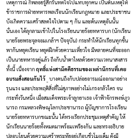
เหตุการณ์ ก็พลอยรู้สึกรันทดใจไปแทบทุกคน เป็นต้นเหตุให้
ข้าราชการฝ่ายทหารพลเรือนนักเรียนกฎหมาย และประชาชน
บังเกิดความเศร้าสลดใจไปตาม ๆ กัน และต้นเหตุอันนั้น
นั่นเอง ได้ลุกลามเข้าไปในโรงเรียนนายร้อยทหารบก (นักเรียน
นายร้อยพระจุลจอมเกล้าฯ ปัจจุบัน) กระทำให้นักเรียนทุกชั้น
พากันหยุดเรียน หยุดฝึกด้วยความเหี่ยวใจ มีหลายคนที่จะออก
เป็นนายทหารอยู่แล้ว ถึงกับน้ำตาไหลด้วยความเวทนาสงสาร
ทั้งนี้ เนื่องจาก
ฤทธิ์แห่งสามัคคีธรรมของเหล่านักรบที่เคย
อบรมสั่งสอนกันไว้
_ บางคนถึงกับปล่อยอารมณ์ออกมาอย่าง
รุนแรง และประพฤติสิ่งที่ไม่สุภาพอย่างไม่เกรงกลัวใคร จน
กระทั่งวันหนึ่ง เมื่อสมเด็จพระเจ้าลูกยาเธอ เจ้าฟ้าจักรพงษ์ภูว
นารถ กรมหลวงพิษณุโลกประชานารถ ผู้บัญชาการโรงเรียน
นายร้อยทหารบกขณะนั้น ได้ทรงเรียกประชุมเหตุสำคัญ ให้
นักเรียนนายร้อยทั้งหมดมาพร้อมเพรียงกัน และทรงอธิบาย
ปลอบโยนด้วยความเศร้าพระทัยอยู่เกือบชั่วโมงเต็ม ดังมี