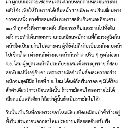
มา ผูกบั้นเอวด้วยเชือกหนังตรึงไว้กับหลักด้านหลังจนกระทั่ง
หลังโก่ง เพื่อให้รับหวายได้เต็มหน้า ราชมัล ๒ คน ยืนเฆี่ยนทาง
ขวาคนหนึ่ง ทางซ้ายคนหนึ่ง ลงหวายสลับกันคนละทีจนครบ
๓๐ ที ทุกครั้งที่หวายลงหลัง เลือดกระเซ็นและอาบไปทั้งสัน
หลัง กระทำให้นายทหาร และเสมียนพนักงานที่ล้อมวงดูถึงกับ​
หน้ามืดเป็นลมกันไปหลายคน ผู้ที่ยังไม่ถึงกับเป็นลมก็หลบหน้า
ไปเช็ดน้ำตา ต่างคนก็ต่างมองหน้ากันทำตาปริบ ๆ พูดไม่ออก
ร.อ. โสม ผู้อยู่ตรงหน้าที่ประทับของสมเด็จพระยุพราช ก็สลบ
คอพับแน่นิ่งอยู่กับคา เพราะราชมัลจำเป็นต้องลงหวายอย่าง
หนักจนสุดฝีมือ โดยที่ ร.อ. โสม ได้แต่กัดฟันกรอด ๆ มิได้ร้อง
สักคำเดียว (การเฆี่ยนหลังนั้น ถ้าราชมัลคนใดลงหวายไม่ได้
เลือดแม้แต่ทีเดียว ก็ถือว่าผู้นั้นยังเป็นราชมัลไม่ได้)
วันนั้นเป็นวันที่กระทรวงกลาโหมเงียบสงัดเหมือนป่าช้าร้างอยู่
ทั้งวัน ส่วนภายนอกกลาโหมประชาชนที่คอยสดับตรับฟัง