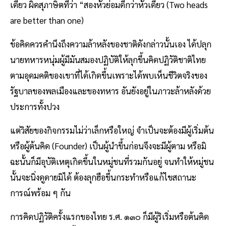
เดียว ผิดสุภาษิตที่ว่า “สองหัวย่อมดีกว่าหัวเดียว (Two heads
are better than one)
ข้อคิดควรคำนึงถึงความล้าหลังของชาติดังกล่าวนั้นเอง ได้ปลุก
นายทหารหนุ่มผู้มีมันสมองปฏิบัติให้ลุกขึ้นคิดปฏิวัติชาติไทย
ตามอุดมคติของเขาที่ได้เกิดขึ้นเพราะได้พบเห็นชีวิตจริงของ
รัฐบาลของพลเมืองและของทหาร อันยังอยู่ในภาวะล้าหลังด้วย
ประการทั้งปวง
แต่วิสัยของกิจกรรมไม่ว่าเล็กหรือใหญ่ จำเป็นจะต้องมีผู้เริ่มต้น
หรือผู้ต้นคิด (Founder) เป็นผู้นำขึ้นก่อนจึงจะมีผู้ตาม หรือมิ
ฉะนั้นก็มีอุบัติเหตุเกิดขึ้นในหมู่ชนที่รวมกันอยู่ จนทำให้หมู่ชน
นั้นจะนิ่งดูดายมิได้ ต้องลุกฮือขึ้นกระทำหรือแก้ไขสถานะ
การณ์พร้อม ๆ กัน
​การคิดปฏิวัติครั้งแรกของไทย ร.ศ. ๑๓๐ ก็มีผู้ริเริ่มหรือต้นคิด